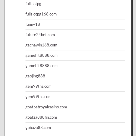
fullslotpg
fullslotpg168.com
funny18
future24bet.com
gachawin168.com
gamehit8888.com
gamehit8888.com
gaojing888
gem99ths.com
gem99ths.com
goatbetroyalcasino.com
goatza888fin.com
gobaza88.com