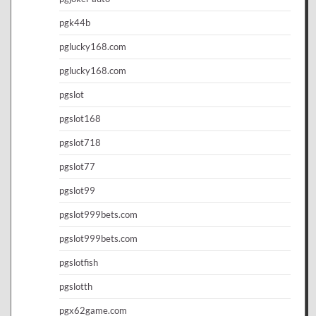
pgk44b
pglucky168.com
pglucky168.com
pgslot
pgslot168
pgslot718
pgslot77
pgslot99
pgslot999bets.com
pgslot999bets.com
pgslotfish
pgslotth
pgx62game.com