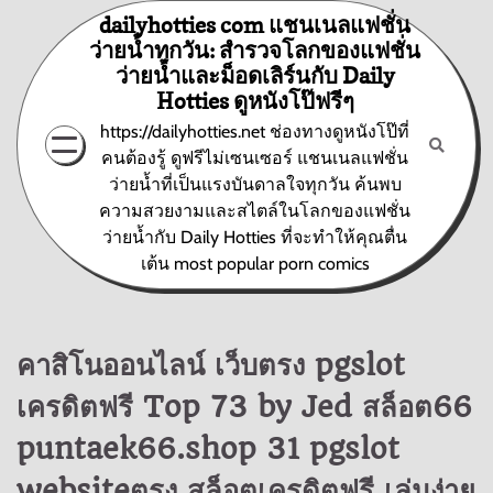
Skip
dailyhotties com แชนเนลแฟชั่น
to
ว่ายน้ำทุกวัน: สำรวจโลกของแฟชั่น
content
ว่ายน้ำและม็อดเลิร์นกับ Daily
Hotties ดูหนังโป๊ฟรีๆ
https://dailyhotties.net ช่องทางดูหนังโป๊ที่
คนต้องรู้ ดูฟรีไม่เซนเซอร์ แชนเนลแฟชั่น
ว่ายน้ำที่เป็นแรงบันดาลใจทุกวัน ค้นพบ
ความสวยงามและสไตล์ในโลกของแฟชั่น
ว่ายน้ำกับ Daily Hotties ที่จะทำให้คุณตื่น
เต้น most popular porn comics
คาสิโนออนไลน์ เว็บตรง pgslot
เครดิตฟรี Top 73 by Jed สล็อต66
puntaek66.shop 31 pgslot
websiteตรง สล็อตเครดิตฟรี เล่นง่าย