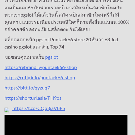
เร็วทันใจอีกด้วย คนใดกันแน่ที่พอใจแล้วก็ต้องการลองเล่น
เกมปั่นแตก66 กับพวกเราล่ะก็ มาสมัครเป็นสมาชิกใหม่กับ
พวกเราpgslot ได้แล้ววันนี้ สมัครเป็นสมาชิกใหม่ฟรี ไม่มี
คุณค่าขนบธรรมเนียมประเพณีใดๆก็ตามทั้งสิ้นแน่นอน 100%
อย่าคอยช้า ลงทะเบียนสล็อต66 กันได้เลย!
สล็อตแตกหนัก pgslot Puntaek66.store 20 ธันวา 68 Jed
casino pgslot แตกง่าย Top 74
ขอขอบคุณมากเว็บ
pgslot
https://rebrand.ly/puntaek66-shop
https://cutly.info/puntaek66-shop
https://bitt.to/qyzuq7
https://shorturl.asia/FH9os
https://t.co/CQq3jaV8E5