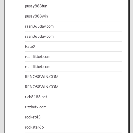
pussy888fun
pussy888win
rasri365day.com
rasri365day.com
RateX
realflikbet.com
realflikbet.com
RENO88WIN.COM
RENO88WIN.COM
rich8188.net
rizzbetx.com
rocket45
rockstar66