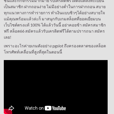
ชั่นและก็กิจกรรมมากมาย รับเครดิตฟรีได้ตั้งแต่ลงทะเบียน
เป็นสมาชิก ฝากถอนง่าย ไม่มีอย่างต่ำในการฝากถอน สบาย
ทุกแนวทางการทำรายการ ทำเงินแบบชิวๆได้อย่างสบายใจ
แม้คุณพร้อมแล้วล่ะก็ มาสนุกกับเกมสล็อตที่ยอดเยี่ยมบน
เว็บไซต์ตรงแท้ 100% ได้แล้ววันนี้ อย่าคอยช้า สมัครสมาชิก
ฟรี สล็อต66 สมัครแล้วรับเครดิตฟรีได้ตามปรารถนา สมัคร
เลย!
เพราะอะไรค่ายเกมดังอย่าง pgslot ถึงครองตลาดของสล็อต
โทรศัพท์เคลื่อนที่สูงที่สุดในตอนนี้