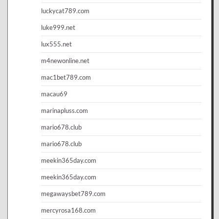
luckycat789.com
luke999.net
lux555.net
m4newonline.net
mac1bet789.com
macau69
marinapluss.com
mario678.club
mario678.club
meekin365day.com
meekin365day.com
megawaysbet789.com
mercyrosa168.com