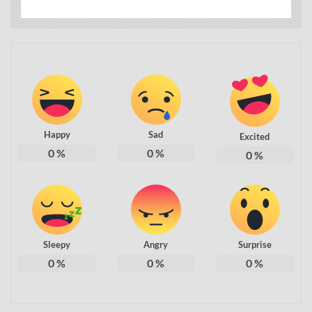
Happy
Sad
Excited
0
%
0
%
0
%
Sleepy
Angry
Surprise
0
%
0
%
0
%