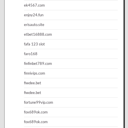
ek4567.com
enjoy24.fun
erisauto.site
etbet16888.com
fafa 123 slot
faro168
finfinbet789.com
finnivips.com
fiwdee.bet
fiwdee.bet
fortune99vip.com
fox689ok.com
fox689ok.com