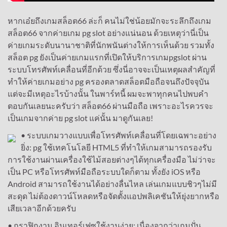
หากเอ๋ยถึงเกมสล็อต66 ล่ะก็ คนไม่ใช่น้อยมักจะระลึกถึงเกม
สล็อต66 จากค่ายเกม pg slot อย่างแน่นอน ด้วยเหตุว่านี่เป็น
ค่ายเกมระดับนานาชาติที่นักพนันต่างให้การเห็นด้วย รวมทั้ง
สล็อต pg ยังเป็นค่ายเกมแรกที่เปิดให้บริการเกมpgslot ผ่าน
ระบบโทรศัพท์เคลื่อนที่อีกด้วย ซึ่งนี่อาจจะเป็นเหตุผลสำคัญที่
ทำให้ค่ายเกมอย่าง pg ครองตลาดสล็อตมือถือจนถึงปัจจุบัน
แต่จะมีเหตุอะไรบ้างนั้น ในพาร์ทนี้ ผมจะพาทุกคนไปพบคำ
ตอบกันเลยนะครับว่า สล็อต66 ผ่านมือถือ เพราะอะไรควรจะ
เป็นเกมจากค่าย pg slot แค่นั้น มาดูกันเลย!
• ระบบเกมวางแบบเพื่อโทรศัพท์เคลื่อนที่โดยเฉพาะอย่าง
ยิ่ง: pg ใช้เทคโนโลยี HTML5 ที่ทำให้เกมสามารถรองรับ
การใช้งานผ่านเครื่องใช้ไม้สอยต่างๆได้ทุกเครื่องมือ ไม่ว่าจะ
เป็น PC หรือโทรศัพท์มือถือระบบใดก็ตาม ทั้งยัง iOS หรือ
Android สามารถใช้งานได้อย่างลื่นไหล เล่นเกมแบบชิวๆไม่มี
สะดุด ไม่ต้องดาวน์โหลดหรือจัดตั้งแอปพลิเคชันให้ยุ่งยากหรือ
เสียเวลาอีกด้วยครับ
• กราฟิกงาม อินเทอร์เฟซใช้งานง่าย: เนื่องจากว่าเกมปั่น