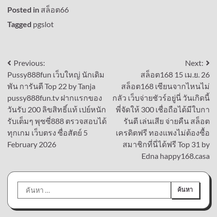
Posted in
สล็อต66
Tagged
pgslot
แนะแนว
Previous:
Next:
Pussy888fun เว็บใหญ่ นักเดิม
สล็อต168 15 เม.ย. 26
เรื่อง
พัน การันตี Top 22 by Tanja
สล็อต168 เซียนจากไหนไม่
pussy888fun.tv ฝากแรกของ
กลัว เว็บจ่ายชัวร์อยู่นี่ วันเกิดนี้
วันรับ 200 ลิขสิทธิ์แท้ เปย์หนัก
พี่จัดให้ 300 เชื่อถือได้มีใบกา
รับเต็มๆ พุซซี่888 ตรวจสอบได้
รันตี เล่นเสีย จ่ายคืน สล็อต
ทุกเกม เว็บตรง ซื่อสัตย์ 5
เครดิตฟรี ทองแพงไม่ต้องซื้อ
February 2026
สมาชิกที่นี่ได้ฟรี Top 31 by
Edna happy168.casa
ค้นหา
สำหรับ: