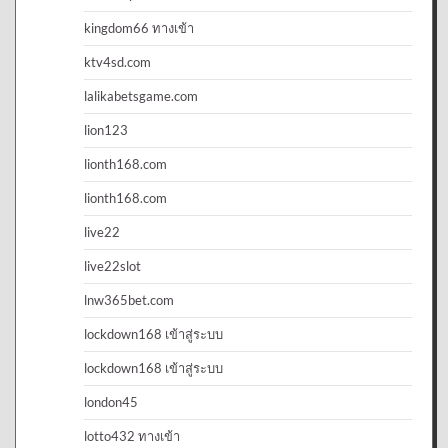
kingdom66 ทางเข้า
ktv4sd.com
lalikabetsgame.com
lion123
lionth168.com
lionth168.com
live22
live22slot
lnw365bet.com
lockdown168 เข้าสู่ระบบ
lockdown168 เข้าสู่ระบบ
london45
lotto432 ทางเข้า