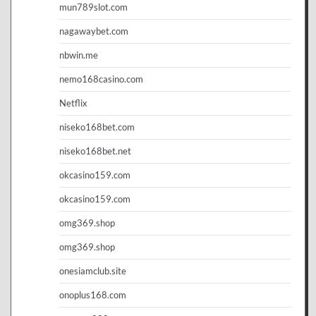
mun789slot.com
nagawaybet.com
nbwin.me
nemo168casino.com
Netflix
niseko168bet.com
niseko168bet.net
okcasino159.com
okcasino159.com
omg369.shop
omg369.shop
onesiamclub.site
onoplus168.com