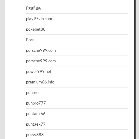
Pgสล็อต
play97vip.com
pokebet88
Porn
porsche999.com
porsche999.com
power999.net
premium66.info
punpro
punpro777
puntaek66
puntaek77
pussy888