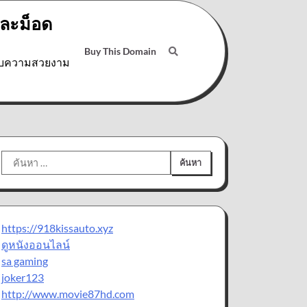
และม็อด
Buy This Domain
ค้นพบความสวยงาม
ค้นหา
สำหรับ:
https://918kissauto.xyz
ดูหนังออนไลน์
sa gaming
joker123
http://www.movie87hd.com