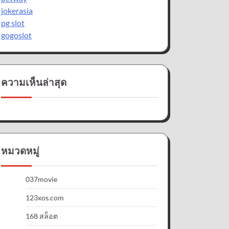
jokerasia
pg slot
gogoslot
ความเห็นล่าสุด
หมวดหมู่
037movie
123xos.com
168 สล็อต