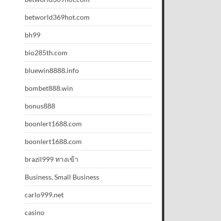
betworld369hot.com
bh99
bio285th.com
bluewin8888.info
bombet888.win
bonus888
boonlert1688.com
boonlert1688.com
brazil999 ทางเข้า
Business, Small Business
carlo999.net
casino