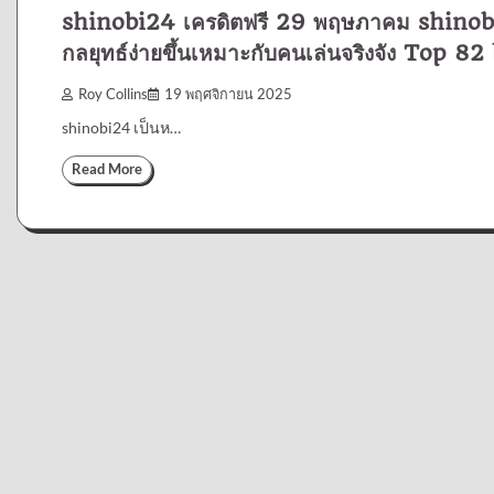
shinobi24 เครดิตฟรี 29 พฤษภาคม shinobi24 
กลยุทธ์ง่ายขึ้นเหมาะกับคนเล่นจริงจัง Top 8
Roy Collins
19 พฤศจิกายน 2025
shinobi24 เป็นห…
Read More