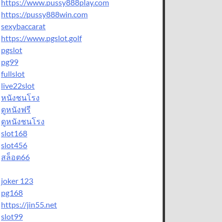
https://www.pussy888play.com
https://pussy888win.com
sexybaccarat
https://www.pgslot.golf
pgslot
pg99
fullslot
live22slot
หนังชนโรง
ดูหนังฟรี
ดูหนังชนโรง
slot168
slot456
สล็อต66
joker 123
pg168
https://jin55.net
slot99