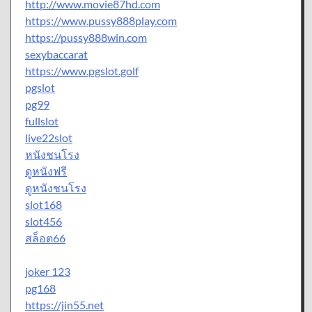
http://www.movie87hd.com
https://www.pussy888play.com
https://pussy888win.com
sexybaccarat
https://www.pgslot.golf
pgslot
pg99
fullslot
live22slot
หนังชนโรง
ดูหนังฟรี
ดูหนังชนโรง
slot168
slot456
สล็อต66
joker 123
pg168
https://jin55.net