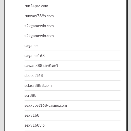
run24pro.com
runway789s.com
s2kgamewin.com
s2kgamewin.com
sagame
sagame168
sawan888 เครดิตฟรี
sbobet168
sclass8888.com
scr888
sexxybet168-casino.com
sexy168
sexy168vip