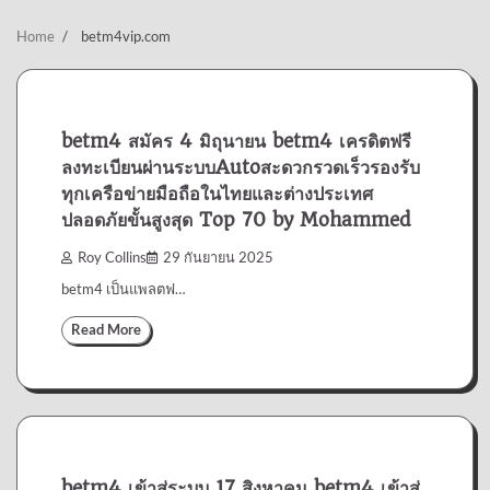
Home
betm4vip.com
betm4 สมัคร 4 มิถุนายน betm4 เครดิตฟรี
ลงทะเบียนผ่านระบบAutoสะดวกรวดเร็วรองรับ
ทุกเครือข่ายมือถือในไทยและต่างประเทศ
ปลอดภัยขั้นสูงสุด Top 70 by Mohammed
Roy Collins
29 กันยายน 2025
betm4 เป็นแพลตฟ…
Read More
betm4 เข้าสู่ระบบ 17 สิงหาคม betm4 เข้าสู่