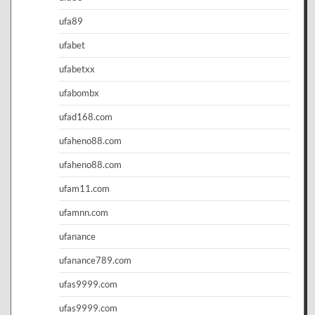
ufa89
ufabet
ufabetxx
ufabombx
ufad168.com
ufaheno88.com
ufaheno88.com
ufam11.com
ufamnn.com
ufanance
ufanance789.com
ufas9999.com
ufas9999.com