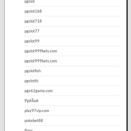
pgslot
pgslot168
pgslot718
pgslot77
pgslot99
pgslot999bets.com
pgslot999bets.com
pgslotfish
pgslotth
pgx62game.com
Pgสล็อต
play97vip.com
pokebet88
Porn