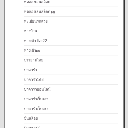
ทดลองเล่นสล็อต
ทดลองเล่นสล็อต pg
ทะเบียนรถสวย
ทางบ้าน
ทางเข้า live22
ทางเข้าpg
บรรยายไทย
บาคาร่า
บาคาร่า168
บาคาร่าออนไลน์
บาคาร่าเว็บตรง
บาคาร่าเว็บตรง
ปั่นสล็อต