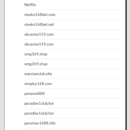
Netflix
niseko168bet.com
niseko168bet.net
okcasino159.com
okcasino159.com
omg369.shop
omg369.shop
onesiamclub.site
onoplus168.com
panama888
paradise1club.fun
paradise1club.fun
paramax1688.info