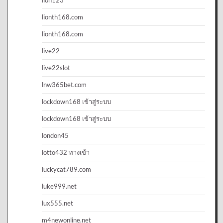
lion123
lionth168.com
lionth168.com
live22
live22slot
lnw365bet.com
lockdown168 เข้าสู่ระบบ
lockdown168 เข้าสู่ระบบ
london45
lotto432 ทางเข้า
luckycat789.com
luke999.net
lux555.net
m4newonline.net