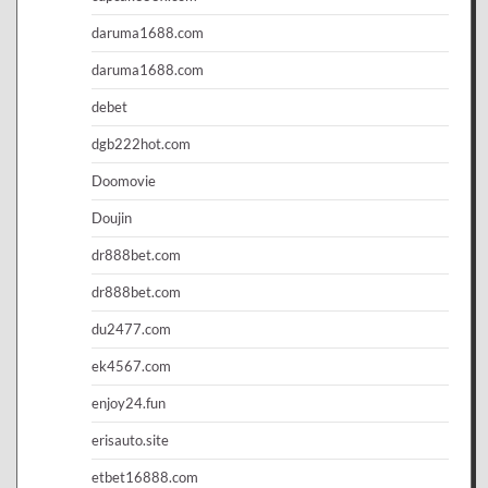
daruma1688.com
daruma1688.com
debet
dgb222hot.com
Doomovie
Doujin
dr888bet.com
dr888bet.com
du2477.com
ek4567.com
enjoy24.fun
erisauto.site
etbet16888.com