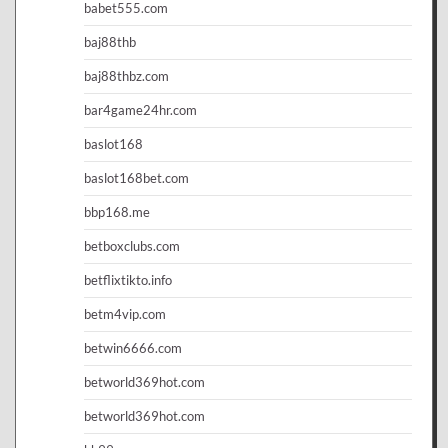
babet555.com
baj88thb
baj88thbz.com
bar4game24hr.com
baslot168
baslot168bet.com
bbp168.me
betboxclubs.com
betflixtikto.info
betm4vip.com
betwin6666.com
betworld369hot.com
betworld369hot.com