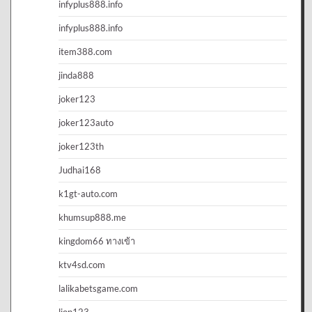
infyplus888.info
infyplus888.info
item388.com
jinda888
joker123
joker123auto
joker123th
Judhai168
k1gt-auto.com
khumsup888.me
kingdom66 ทางเข้า
ktv4sd.com
lalikabetsgame.com