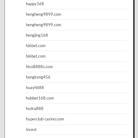
happy168
hengheng9899.com
hengheng9899.com
hengjing168
hi6bet.com
hi6bet.com
hiso8888s.com
hongkong456
huayhit88
hubbet168.com
hydra888
hyperclub-casino.com
Incest