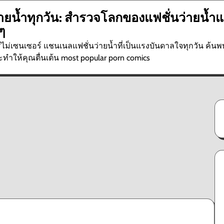
ายน้ำทุกวัน: สำรวจโลกของแฟชั่นว่ายน้ำ
ีๆ
้ ดูฟรีไม่เซนเซอร์ แชนเนลแฟชั่นว่ายน้ำที่เป็นแรงบันดาลใจทุกวัน 
ะทำให้คุณตื่นเต้น most popular porn comics