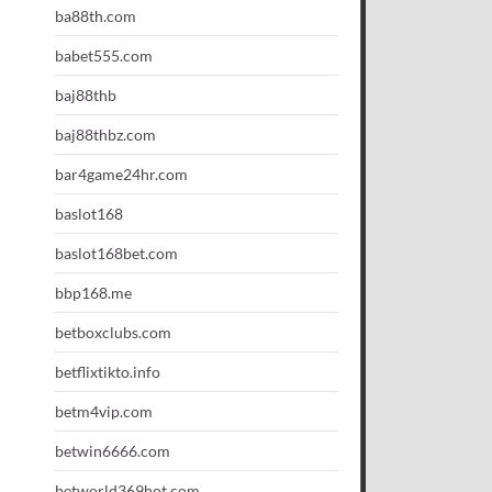
ba88th.com
babet555.com
baj88thb
baj88thbz.com
bar4game24hr.com
baslot168
baslot168bet.com
bbp168.me
betboxclubs.com
betflixtikto.info
betm4vip.com
betwin6666.com
betworld369hot.com