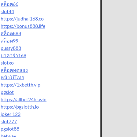
สล็อต66
slot44
https://judhai168.co
https://bonus888.life
สล็อต888
สล็อต99
pussy888
บาคาร่า168
slotxo
สล็อตทดลอง
หนังโป๊ไทย
https://1xbetth.vip
pgslot
https://allbet24hr.win
https://pgslotth.io
joker 123
slot777
pgslot88
betway