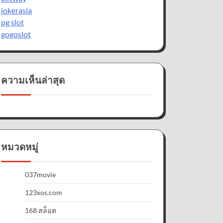
jokerasia
pg slot
gogoslot
ความเห็นล่าสุด
หมวดหมู่
037movie
123xos.com
168 สล็อต