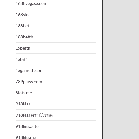
1688vegasx.com
168slot
188bet
188betth
1xbetth
1xbit1
1xgameth.com
789pluss.com
8lots.me
918kiss
918kiss ดาวน์โหลด
918kissauto
918kissme