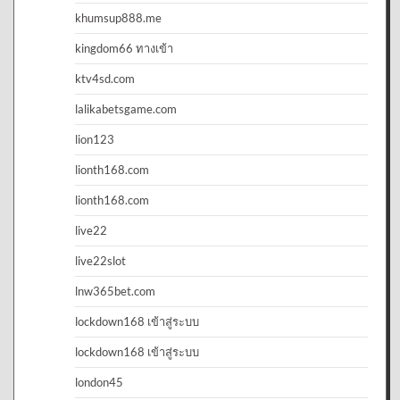
khumsup888.me
kingdom66 ทางเข้า
ktv4sd.com
lalikabetsgame.com
lion123
lionth168.com
lionth168.com
live22
live22slot
lnw365bet.com
lockdown168 เข้าสู่ระบบ
lockdown168 เข้าสู่ระบบ
london45