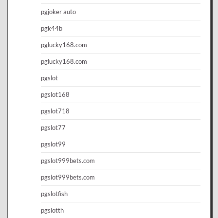
pgjoker auto
pgk44b
pglucky168.com
pglucky168.com
pgslot
pgslot168
pgslot718
pgslot77
pgslot99
pgslot999bets.com
pgslot999bets.com
pgslotfish
pgslotth