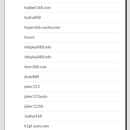
hubbet168.com
hydra888
hyperclub-casino.com
Incest
infyplus888.info
infyplus888.info
item388.com
jinda888
joker123
joker123auto
joker123th
Judhai168
k1gt-auto.com