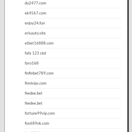
du2477.com
ek4567.com
enjoy24.fun
erisauto.site
etbet16888.com
fafa 123 slot
faro168
finfinbet789.com
finnivips.com
fiwdee.bet
fiwdee.bet
fortune99vip.com
fox689ok.com