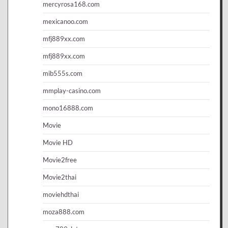
mercyrosa168.com
mexicanoo.com
mfj889xx.com
mfj889xx.com
mib555s.com
mmplay-casino.com
mono16888.com
Movie
Movie HD
Movie2free
Movie2thai
moviehdthai
moza888.com