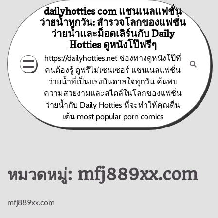
Skip
dailyhotties com แชนเนลแฟชั่น
to
ว่ายน้ำทุกวัน: สำรวจโลกของแฟชั่น
content
ว่ายน้ำและม็อดเลิร์นกับ Daily
Hotties ดูหนังโป๊ฟรีๆ
https://dailyhotties.net ช่องทางดูหนังโป๊ที่
คนต้องรู้ ดูฟรีไม่เซนเซอร์ แชนเนลแฟชั่น
ว่ายน้ำที่เป็นแรงบันดาลใจทุกวัน ค้นพบ
ความสวยงามและสไตล์ในโลกของแฟชั่น
ว่ายน้ำกับ Daily Hotties ที่จะทำให้คุณตื่น
เต้น most popular porn comics
หมวดหมู่:
mfj889xx.com
mfj889xx.com