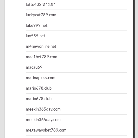
lotto432 ทางเข้า
luckycat789.com
luke999.net
lux555.net
m4newonline.net
mac1bet789.com
macau69
marinapluss.com
mario678.club
mario678.club
meekin365day.com
meekin365day.com
megawaysbet789.com