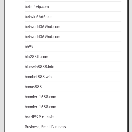
betm4vip.com
betwin6666.com
betworld369hot.com
betworld369hot.com
bh99
bio285th.com
bluewin8888.info
bombet888.win
bonus888
boonlert1688.com
boonlert1688.com
brazil999 ทางเข้า
Business, Small Business