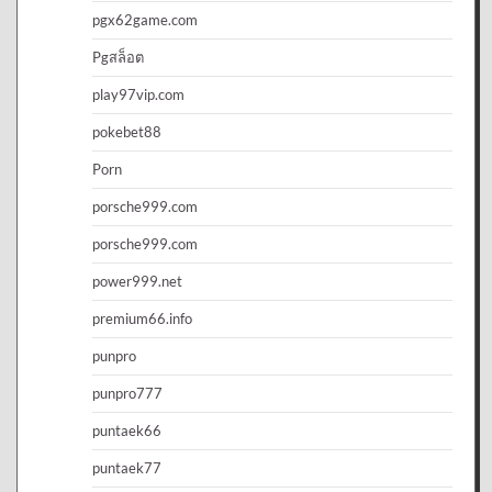
pgx62game.com
Pgสล็อต
play97vip.com
pokebet88
Porn
porsche999.com
porsche999.com
power999.net
premium66.info
punpro
punpro777
puntaek66
puntaek77