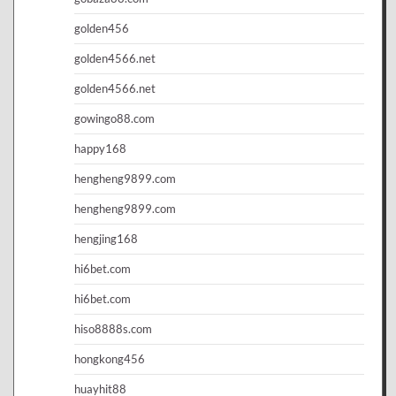
golden456
golden4566.net
golden4566.net
gowingo88.com
happy168
hengheng9899.com
hengheng9899.com
hengjing168
hi6bet.com
hi6bet.com
hiso8888s.com
hongkong456
huayhit88