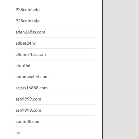
928coins.vip
928coins.vip
aden168ss.com
allbet24hr
allone745s.com
alot666
ambnovabet.com
argus16888.com
asb9999.com
asb9999.com
audi688.com
av