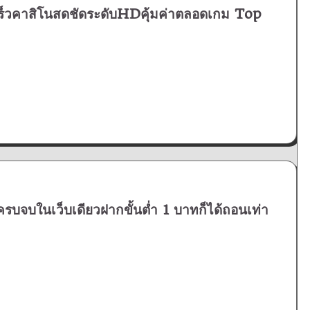
ร็วคาสิโนสดชัดระดับHDคุ้มค่าตลอดเกม Top
บจบในเว็บเดียวฝากขั้นต่ำ 1 บาทก็ได้ถอนเท่า