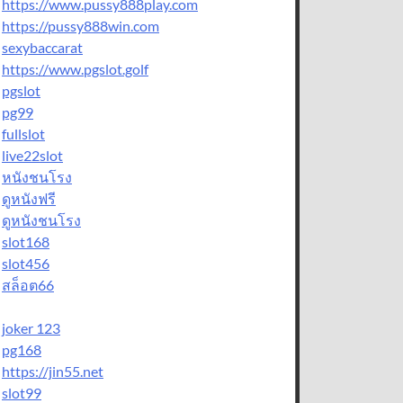
https://www.pussy888play.com
https://pussy888win.com
sexybaccarat
https://www.pgslot.golf
pgslot
pg99
fullslot
live22slot
หนังชนโรง
ดูหนังฟรี
ดูหนังชนโรง
slot168
slot456
สล็อต66
joker 123
pg168
https://jin55.net
slot99