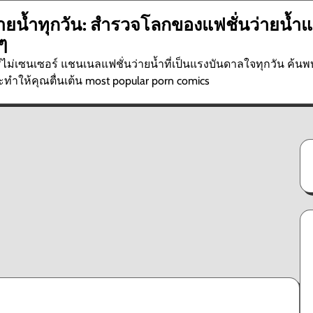
ายน้ำทุกวัน: สำรวจโลกของแฟชั่นว่ายน้ำ
ีๆ
้ ดูฟรีไม่เซนเซอร์ แชนเนลแฟชั่นว่ายน้ำที่เป็นแรงบันดาลใจทุกวัน 
ะทำให้คุณตื่นเต้น most popular porn comics