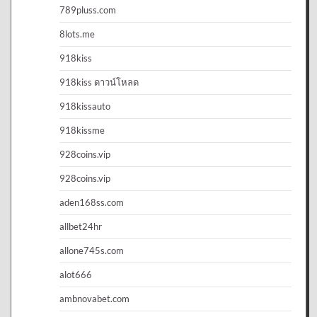
789pluss.com
8lots.me
918kiss
918kiss ดาวน์โหลด
918kissauto
918kissme
928coins.vip
928coins.vip
aden168ss.com
allbet24hr
allone745s.com
alot666
ambnovabet.com