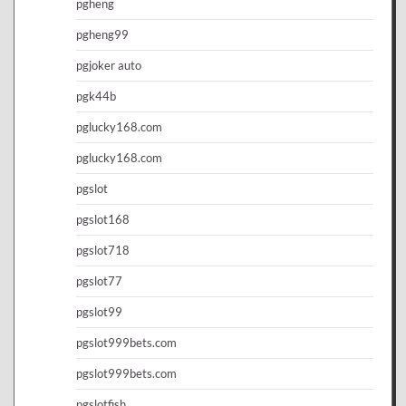
pgheng
pgheng99
pgjoker auto
pgk44b
pglucky168.com
pglucky168.com
pgslot
pgslot168
pgslot718
pgslot77
pgslot99
pgslot999bets.com
pgslot999bets.com
pgslotfish