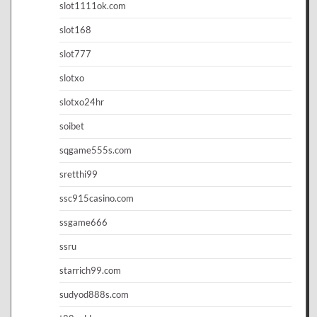
slot1111ok.com
slot168
slot777
slotxo
slotxo24hr
soibet
sqgame555s.com
sretthi99
ssc915casino.com
ssgame666
ssru
starrich99.com
sudyod888s.com