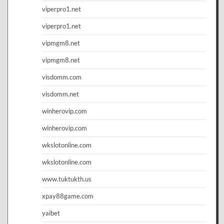
viperpro1.net
viperpro1.net
vipmgm8.net
vipmgm8.net
visdomm.com
visdomm.net
winherovip.com
winherovip.com
wkslotonline.com
wkslotonline.com
www.tuktukth.us
xpay88game.com
yaibet