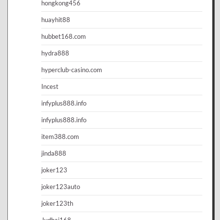
hongkong456
huayhit88
hubbet168.com
hydra888
hyperclub-casino.com
Incest
infyplus888.info
infyplus888.info
item388.com
jinda888
joker123
joker123auto
joker123th
Judhai168