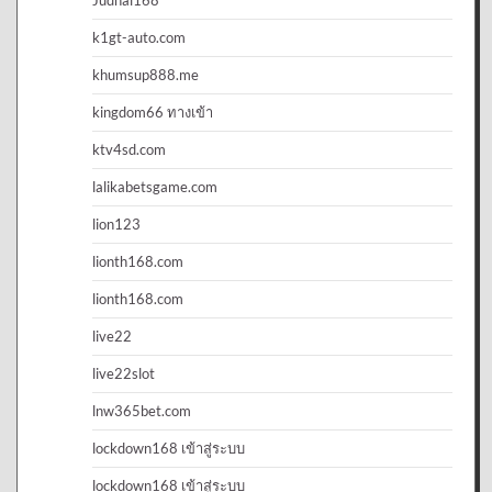
k1gt-auto.com
khumsup888.me
kingdom66 ทางเข้า
ktv4sd.com
lalikabetsgame.com
lion123
lionth168.com
lionth168.com
live22
live22slot
lnw365bet.com
lockdown168 เข้าสู่ระบบ
lockdown168 เข้าสู่ระบบ