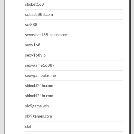
sbobet168
sclass8888.com
scr888
sexxybet168-casino.com
sexy168
sexy168vip
sexygame1688k
sexygameplus.me
shinobi24hr.com
shinobi24hr.com
six9game.win
sl99games.com
slot