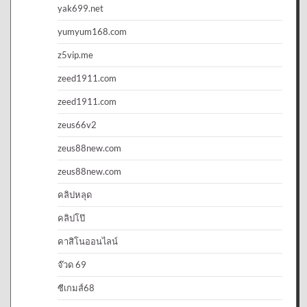
yak699.net
yumyum168.com
z5vip.me
zeed1911.com
zeed1911.com
zeus66v2
zeus88new.com
zeus88new.com
คลิปหลุด
คลิปโป๊
คาสิโนออนไลน์
จ๊วด 69
ซีเกมส์68