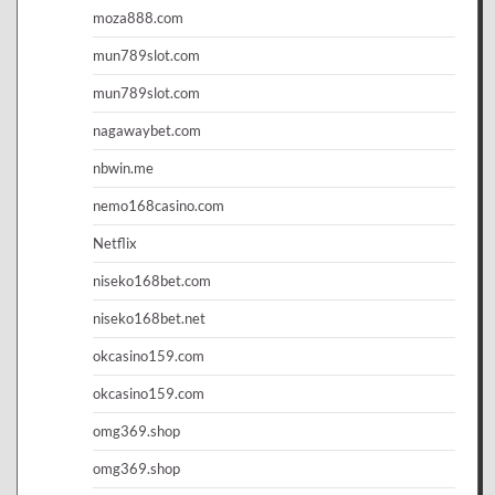
moza888.com
mun789slot.com
mun789slot.com
nagawaybet.com
nbwin.me
nemo168casino.com
Netflix
niseko168bet.com
niseko168bet.net
okcasino159.com
okcasino159.com
omg369.shop
omg369.shop