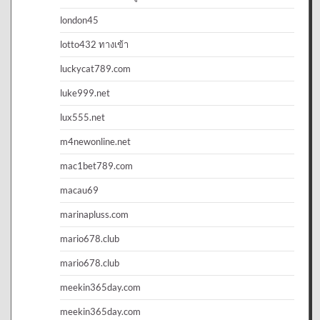
london45
lotto432 ทางเข้า
luckycat789.com
luke999.net
lux555.net
m4newonline.net
mac1bet789.com
macau69
marinapluss.com
mario678.club
mario678.club
meekin365day.com
meekin365day.com