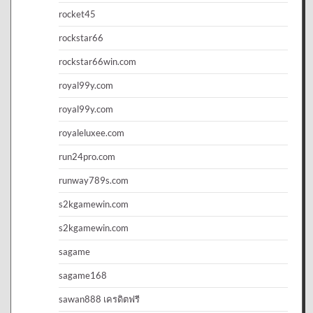
rocket45
rockstar66
rockstar66win.com
royal99y.com
royal99y.com
royaleluxee.com
run24pro.com
runway789s.com
s2kgamewin.com
s2kgamewin.com
sagame
sagame168
sawan888 เครดิตฟรี