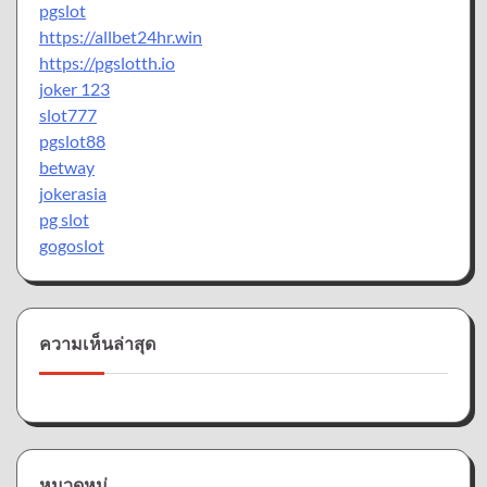
pgslot
https://allbet24hr.win
https://pgslotth.io
joker 123
slot777
pgslot88
betway
jokerasia
pg slot
gogoslot
ความเห็นล่าสุด
หมวดหมู่