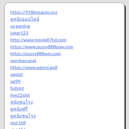
https://918kissauto.xyz
ดูหนังออนไลน์
sa gaming
joker123
http://www.movie87hd.com
https://www.pussy888play.com
https://pussy888win.com
sexybaccarat
https://www.pgslot.golf
pgslot
pg99
fullslot
live22slot
หนังชนโรง
ดูหนังฟรี
ดูหนังชนโรง
slot168