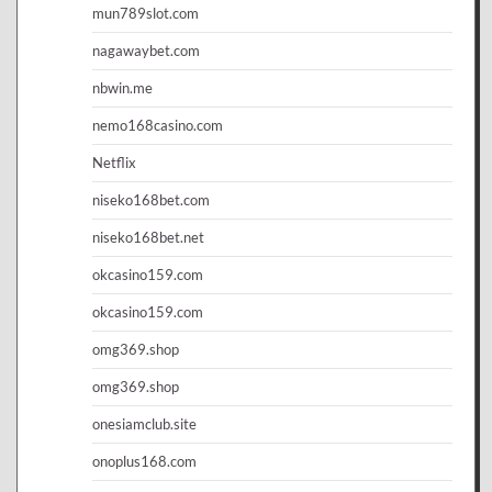
mun789slot.com
nagawaybet.com
nbwin.me
nemo168casino.com
Netflix
niseko168bet.com
niseko168bet.net
okcasino159.com
okcasino159.com
omg369.shop
omg369.shop
onesiamclub.site
onoplus168.com