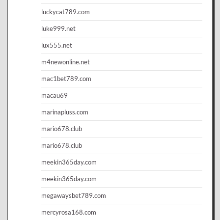
luckycat789.com
luke999.net
lux555.net
m4newonline.net
mac1bet789.com
macau69
marinapluss.com
mario678.club
mario678.club
meekin365day.com
meekin365day.com
megawaysbet789.com
mercyrosa168.com