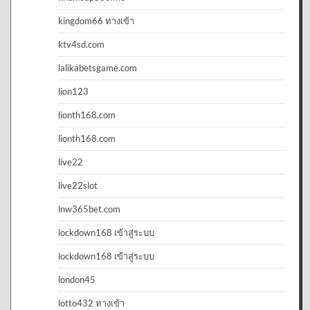
kingdom66 ทางเข้า
ktv4sd.com
lalikabetsgame.com
lion123
lionth168.com
lionth168.com
live22
live22slot
lnw365bet.com
lockdown168 เข้าสู่ระบบ
lockdown168 เข้าสู่ระบบ
london45
lotto432 ทางเข้า