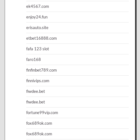
ek4567.com
enjoy24.fun
erisauto.site
etbet16888.com
fafa 123 slot
faro168
finfinbet789.com
finnivips.com
fiwdee.bet
fiwdee.bet
fortune99vip.com
fox689ok.com
fox689ok.com