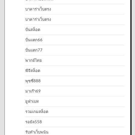
บาคาร่าเว็บตรง
บาคาร่าเว็บตรง
ปั่นสล็อต
ปั่นแตก66
ปั่นแตก77
พากย์ไทย
พีจีสล็อต
พุซซี่888
มาเก๊า69
ยูฟ่าเบท
รวมเกมสล็อต
รอยัล558
รับทำเว็บพนัน