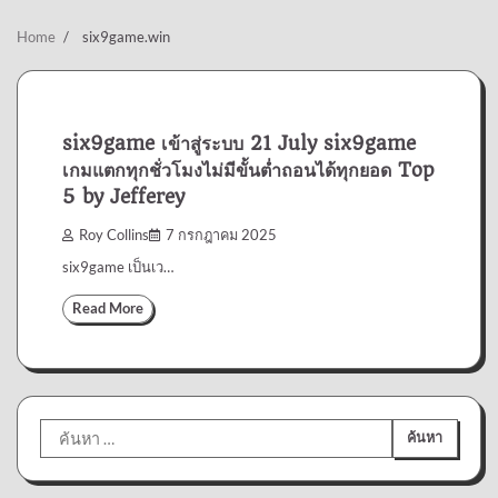
Home
six9game.win
six9game เข้าสู่ระบบ 21 July six9game
เกมแตกทุกชั่วโมงไม่มีขั้นต่ำถอนได้ทุกยอด Top
5 by Jefferey
Roy Collins
7 กรกฎาคม 2025
six9game เป็นเว…
Read More
ค้นหา
สำหรับ: