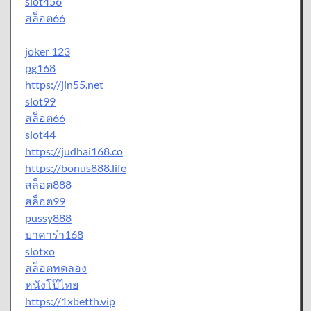
slot456
สล็อต66
joker 123
pg168
https://jin55.net
slot99
สล็อต66
slot44
https://judhai168.co
https://bonus888.life
สล็อต888
สล็อต99
pussy888
บาคาร่า168
slotxo
สล็อตทดลอง
หนังโป๊ไทย
https://1xbetth.vip