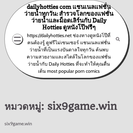
Skip
dailyhotties com แชนเนลแฟชั่น
to
ว่ายน้ำทุกวัน: สำรวจโลกของแฟชั่น
content
ว่ายน้ำและม็อดเลิร์นกับ Daily
Hotties ดูหนังโป๊ฟรีๆ
https://dailyhotties.net ช่องทางดูหนังโป๊ที่
คนต้องรู้ ดูฟรีไม่เซนเซอร์ แชนเนลแฟชั่น
ว่ายน้ำที่เป็นแรงบันดาลใจทุกวัน ค้นพบ
ความสวยงามและสไตล์ในโลกของแฟชั่น
ว่ายน้ำกับ Daily Hotties ที่จะทำให้คุณตื่น
เต้น most popular porn comics
หมวดหมู่:
six9game.win
six9game.win