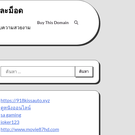
และม็อด
Buy This Domain
ค้นพบความสวยงาม
ค้นหา
สำหรับ:
https://918kissauto.xyz
ดูหนังออนไลน์
sa gaming
joker123
http://www.movie87hd.com