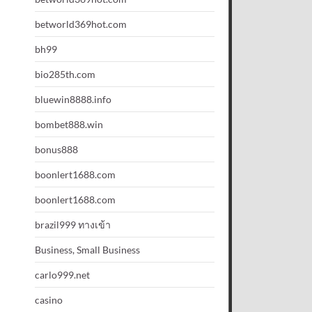
betworld369hot.com
bh99
bio285th.com
bluewin8888.info
bombet888.win
bonus888
boonlert1688.com
boonlert1688.com
brazil999 ทางเข้า
Business, Small Business
carlo999.net
casino