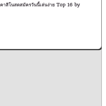
ิโนสดสมัครวันนี้เล่นง่าย Top 16 by