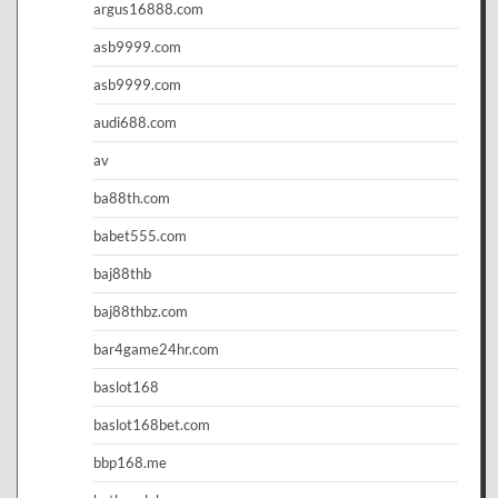
argus16888.com
asb9999.com
asb9999.com
audi688.com
av
ba88th.com
babet555.com
baj88thb
baj88thbz.com
bar4game24hr.com
baslot168
baslot168bet.com
bbp168.me