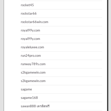
rocket45
rockstar66
rockstar66win.com
royal99y.com
royal99y.com
royaleluxee.com
run24pro.com
runway789s.com
s2kgamewin.com
s2kgamewin.com
sagame
sagame168
sawan888 เครดิตฟรี