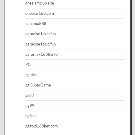
onesiamclub.site
onoplus168.com
panama888
paradise1club.fun
paradise1club.fun
paramax1688.info
PG
pg slot
pg SuperGame
pg77
pg99
pgfish
pggold168bet.com