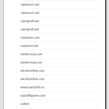
viperpro1.net
viperpro1.net
vipmgm8.net
vipmgm8.net
visdomm.com
visdomm.net
winherovip.com
winherovip.com
wkslotonline.com
wkslotonline.com
www.tuktukth.us
xpay88game.com
yaibet