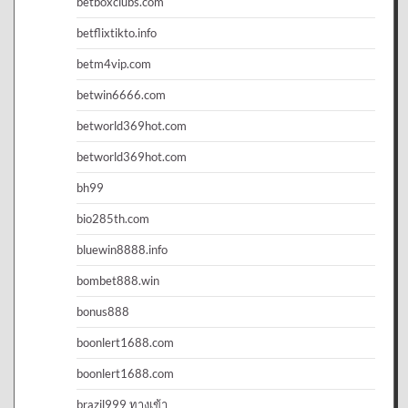
betboxclubs.com
betflixtikto.info
betm4vip.com
betwin6666.com
betworld369hot.com
betworld369hot.com
bh99
bio285th.com
bluewin8888.info
bombet888.win
bonus888
boonlert1688.com
boonlert1688.com
brazil999 ทางเข้า