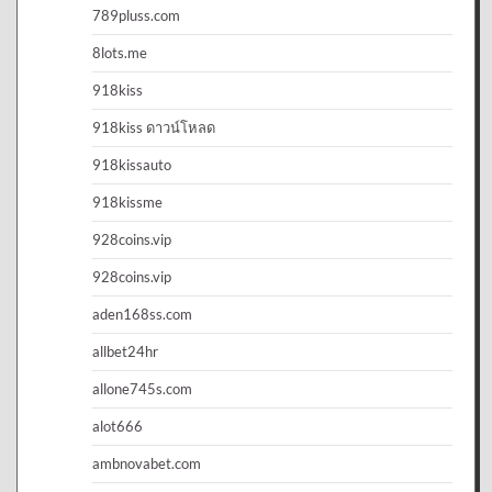
789pluss.com
8lots.me
918kiss
918kiss ดาวน์โหลด
918kissauto
918kissme
928coins.vip
928coins.vip
aden168ss.com
allbet24hr
allone745s.com
alot666
ambnovabet.com