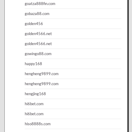
goatza888fin.com
gobaza88.com
golden456
golden4566.net
golden4566.net
gowingo88.com
happy168
hengheng9899.com
hengheng9899.com
hengjing168
hi6bet.com
hi6bet.com
hiso8888s.com