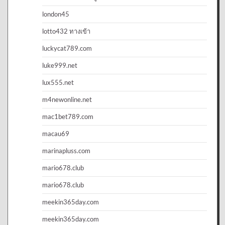
london45
lotto432 ทางเข้า
luckycat789.com
luke999.net
lux555.net
m4newonline.net
mac1bet789.com
macau69
marinapluss.com
mario678.club
mario678.club
meekin365day.com
meekin365day.com