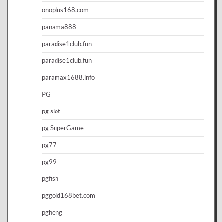
onoplus168.com
panama888
paradise1club.fun
paradise1club.fun
paramax1688.info
PG
pg slot
pg SuperGame
pg77
pg99
pgfish
pggold168bet.com
pgheng