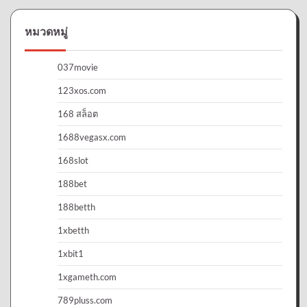
หมวดหมู่
037movie
123xos.com
168 สล็อต
1688vegasx.com
168slot
188bet
188betth
1xbetth
1xbit1
1xgameth.com
789pluss.com