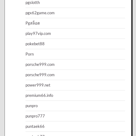
pgslotth
pgx62game.com
Pgสล็อต
play97vip.com
pokebet88
Porn
porsche999.com
porsche999.com
power999.net
premium66.info
punpro
punpro777
puntaek66