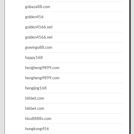
gobaza88.com
golden456
golden4566.net
golden4566.net
gowingo88.com
happy168
hengheng9899.com
hengheng9899.com
hengjing168
hi6bet.com
hi6bet.com
hiso8888s.com
hongkong456