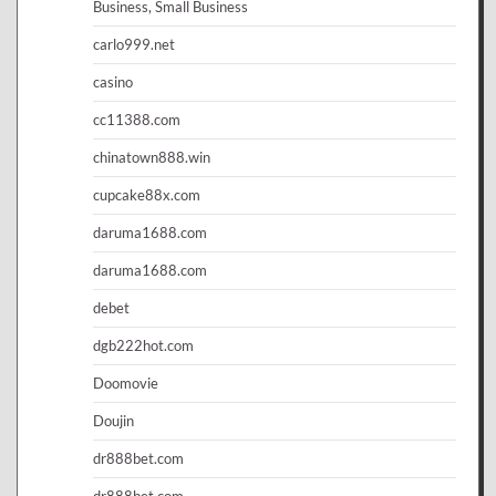
Business, Small Business
carlo999.net
casino
cc11388.com
chinatown888.win
cupcake88x.com
daruma1688.com
daruma1688.com
debet
dgb222hot.com
Doomovie
Doujin
dr888bet.com
dr888bet.com