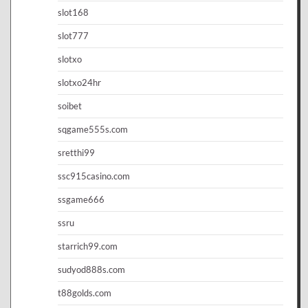
slot168
slot777
slotxo
slotxo24hr
soibet
sqgame555s.com
sretthi99
ssc915casino.com
ssgame666
ssru
starrich99.com
sudyod888s.com
t88golds.com