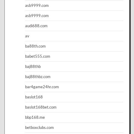
asb9999.com
asb9999.com
audi688.com
av
ba88th.com
babet555.com
baj88thb
baj88thbz.com
bar4game24hr.com
baslot168
baslot168bet.com
bbp168.me
betboxclubs.com