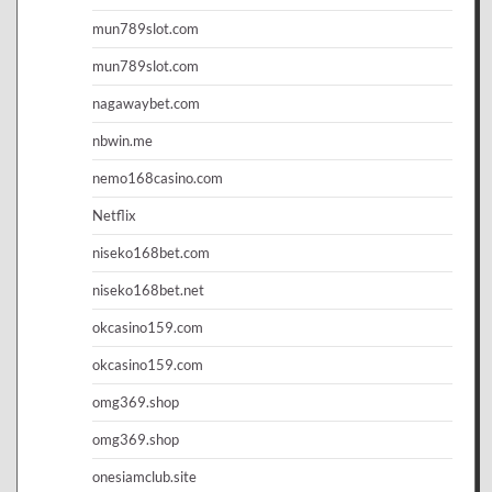
mun789slot.com
mun789slot.com
nagawaybet.com
nbwin.me
nemo168casino.com
Netflix
niseko168bet.com
niseko168bet.net
okcasino159.com
okcasino159.com
omg369.shop
omg369.shop
onesiamclub.site