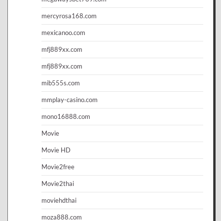
mercyrosa168.com
mexicanoo.com
mfj889xx.com
mfj889xx.com
mib555s.com
mmplay-casino.com
mono16888.com
Movie
Movie HD
Movie2free
Movie2thai
moviehdthai
moza888.com