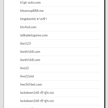
k1gt-auto.com
khumsup888.me
kingdom66 ทางเข้า
ktv4sd.com
lalikabetsgame.com
lion123
lionth168.com
lionth168.com
live22
live22slot
lnw365bet.com
lockdown168 เข้าสู่ระบบ
lockdown168 เข้าสู่ระบบ