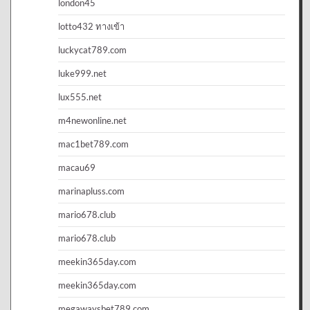
london45
lotto432 ทางเข้า
luckycat789.com
luke999.net
lux555.net
m4newonline.net
mac1bet789.com
macau69
marinapluss.com
mario678.club
mario678.club
meekin365day.com
meekin365day.com
megawaysbet789.com