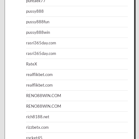
puntaek77
pussy888
pussy888fun
pussy888win
rasri365day.com
rasri365day.com
RateX
realflikbet.com
realflikbet.com
RENO88WIN.COM
RENO88WIN.COM
rich8188.net
rizzbetx.com
rocket45