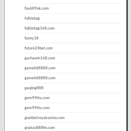
fox689ok.com
fullslotpg
fullslotpg168.com
funny18
future24bet.com
gachawin168.com
gamehit8888.com
gamehit8888.com
gaojing888
gem99ths.com
gem99ths.com
goatbetroyalcasino.com
goatza888fin.com