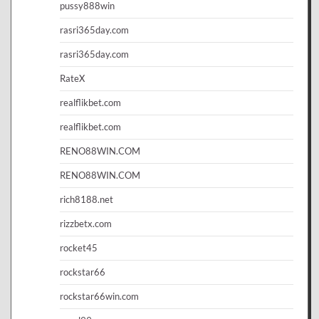
pussy888win
rasri365day.com
rasri365day.com
RateX
realflikbet.com
realflikbet.com
RENO88WIN.COM
RENO88WIN.COM
rich8188.net
rizzbetx.com
rocket45
rockstar66
rockstar66win.com