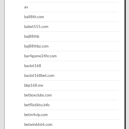
av
ba88th.com
babet555.com
baj88thb
baj88thbz.com
bar4game24hr.com
baslot168
baslot168bet.com
bbp168.me
betboxclubs.com
betflixtikto.info
betm4vip.com
betwin6666.com