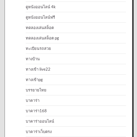
ดูหนังออนไลน์ 4k
ดูหนังออนไลน์ฟรี
ทดลองเล่นสล็อต
ทดลองเล่นสล็อต pg
ทะเบียนรถสวย
ทางบ้าน
ทางเข้า live22
ทางเข้าpg
บรรยายไทย
บาคาร่า
บาคาร่า168
บาคาร่าออนไลน์
บาคาร่าเว็บตรง