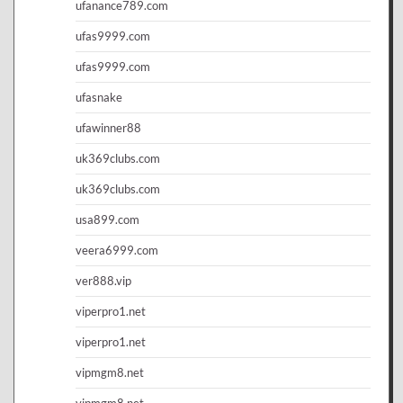
ufanance789.com
ufas9999.com
ufas9999.com
ufasnake
ufawinner88
uk369clubs.com
uk369clubs.com
usa899.com
veera6999.com
ver888.vip
viperpro1.net
viperpro1.net
vipmgm8.net
vipmgm8.net