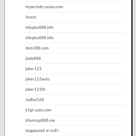
hyperclub-casino.com
Incest
infyplus888.info
infyplus888.info
item388.com
jinda888
joker123
joker123auto
joker123th
Judhai168
k1gt-auto.com
khumsup888.me
kingdom66 ทางเข้า