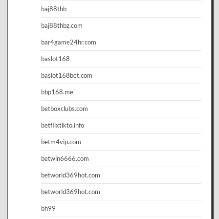
baj88thb
baj88thbz.com
bar4game24hr.com
baslot168
baslot168bet.com
bbp168.me
betboxclubs.com
betflixtikto.info
betm4vip.com
betwin6666.com
betworld369hot.com
betworld369hot.com
bh99