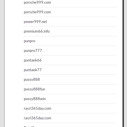
porsche999.com
porsche999.com
power999.net
premium66.info
punpro
punpro777
puntaek66
puntaek77
pussy888
pussy888fun
pussy888win
rasri365day.com
rasri365day.com