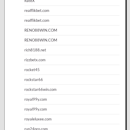
RateX
realflikbet.com
realflikbet.com
RENO88WIN.COM
RENO88WIN.COM
rich8188.net
rizzbetx.com
rocket45
rockstar66
rockstar66win.com
royal99y.com
royal99y.com
royaleluxee.com
run24pro.com