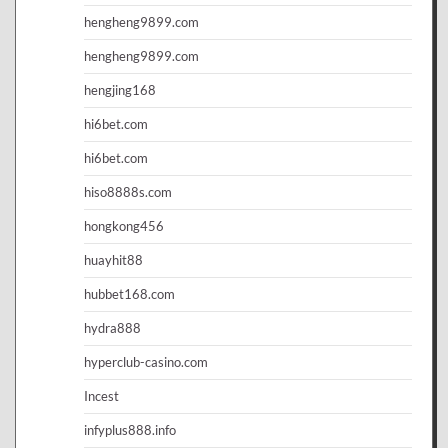
hengheng9899.com
hengheng9899.com
hengjing168
hi6bet.com
hi6bet.com
hiso8888s.com
hongkong456
huayhit88
hubbet168.com
hydra888
hyperclub-casino.com
Incest
infyplus888.info