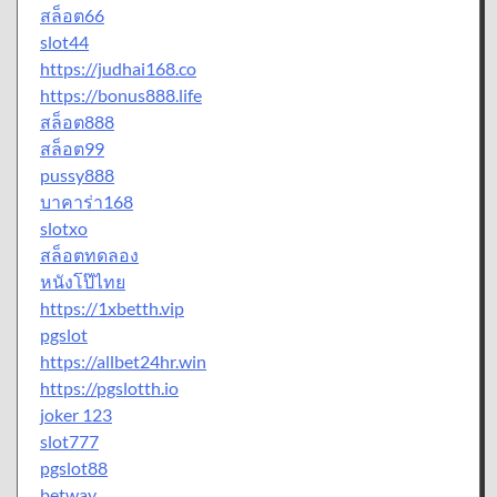
สล็อต66
slot44
https://judhai168.co
https://bonus888.life
สล็อต888
สล็อต99
pussy888
บาคาร่า168
slotxo
สล็อตทดลอง
หนังโป๊ไทย
https://1xbetth.vip
pgslot
https://allbet24hr.win
https://pgslotth.io
joker 123
slot777
pgslot88
betway