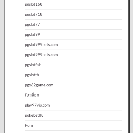
pgslot168
pgslot718
pgslot77
pgslot99
pgslot999bets.com
pgslot999bets.com
pgslotfish
pgslotth
pgx62game.com
Pgสล็อต
play97vip.com
pokebet88
Porn