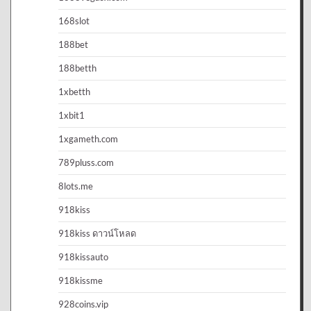
168slot
188bet
188betth
1xbetth
1xbit1
1xgameth.com
789pluss.com
8lots.me
918kiss
918kiss ดาวน์โหลด
918kissauto
918kissme
928coins.vip