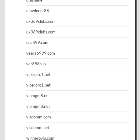
ufasnake
ufawinner88
uk369clubs.com
uk369clubs.com
usa899.com
veera6999.com
ver888.vip
viperpro1.net
viperpro1.net
vipmgm8.net
vipmgm8.net
visdomm.com
visdomm.net
winherovip.com