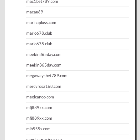
mac1bet789.com
macau69
marinapluss.com
mario678.club
mario678.club
meekin365day.com
meekin365day.com
megawaysbet789.com
mercyrosa168.com
mexicanoo.com
mfj889xx.com
mfj889xx.com
mib555s.com
mmplay-casino.com