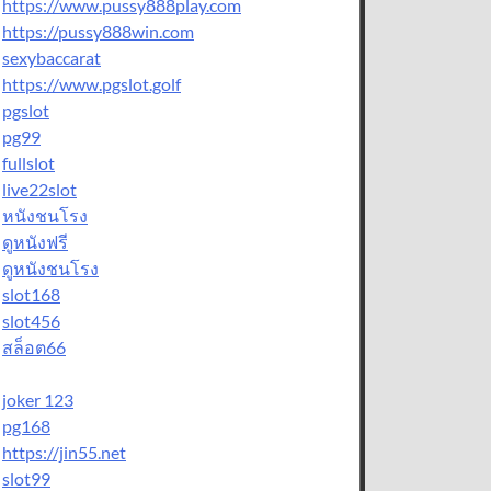
https://www.pussy888play.com
https://pussy888win.com
sexybaccarat
https://www.pgslot.golf
pgslot
pg99
fullslot
live22slot
หนังชนโรง
ดูหนังฟรี
ดูหนังชนโรง
slot168
slot456
สล็อต66
joker 123
pg168
https://jin55.net
slot99