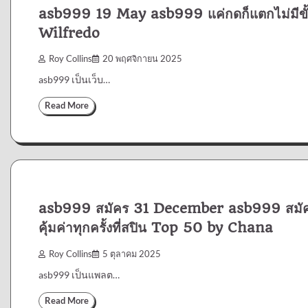
asb999 19 May asb999 แค่กดก็แตกไม่มีขั้น
Wilfredo
Roy Collins
20 พฤศจิกายน 2025
asb999 เป็นเว็บ…
Read More
asb999 สมัคร 31 December asb999 สมัคร ร
คุ้มค่าทุกครั้งที่สปิน Top 50 by Chana
Roy Collins
5 ตุลาคม 2025
asb999 เป็นแพลต…
Read More