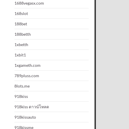
1688vegasx.com
168slot
188bet
188betth
1xbetth
1xbit1
1xgameth.com
789pluss.com
8lots.me
918kiss
918kiss ดาวน์โหลด
918kissauto
918kissme