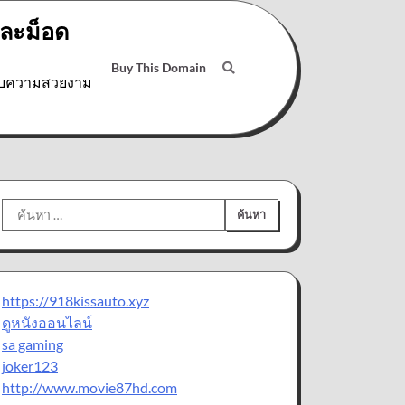
และม็อด
Buy This Domain
ค้นพบความสวยงาม
ค้นหา
สำหรับ:
https://918kissauto.xyz
ดูหนังออนไลน์
sa gaming
joker123
http://www.movie87hd.com