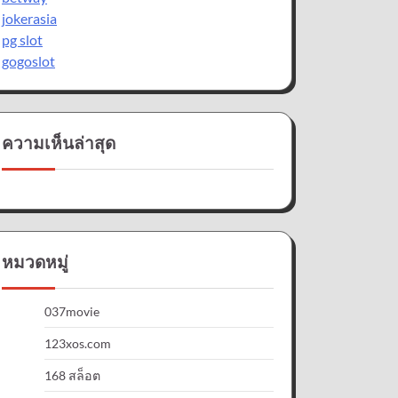
jokerasia
pg slot
gogoslot
ความเห็นล่าสุด
หมวดหมู่
037movie
123xos.com
168 สล็อต