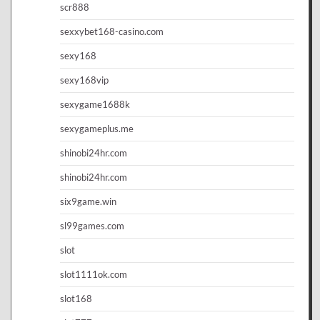
scr888
sexxybet168-casino.com
sexy168
sexy168vip
sexygame1688k
sexygameplus.me
shinobi24hr.com
shinobi24hr.com
six9game.win
sl99games.com
slot
slot1111ok.com
slot168