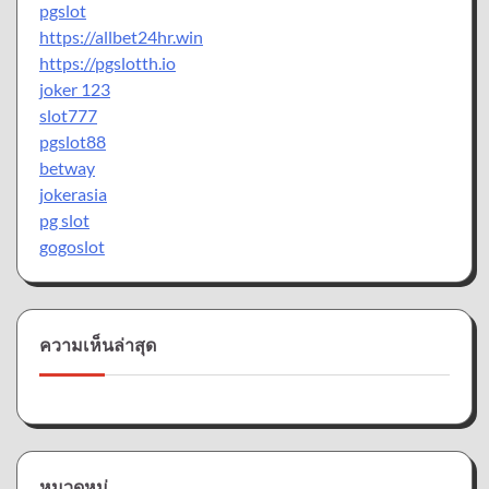
pgslot
https://allbet24hr.win
https://pgslotth.io
joker 123
slot777
pgslot88
betway
jokerasia
pg slot
gogoslot
ความเห็นล่าสุด
หมวดหมู่