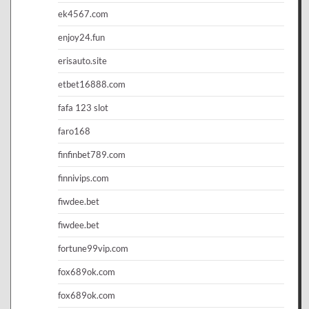
ek4567.com
enjoy24.fun
erisauto.site
etbet16888.com
fafa 123 slot
faro168
finfinbet789.com
finnivips.com
fiwdee.bet
fiwdee.bet
fortune99vip.com
fox689ok.com
fox689ok.com