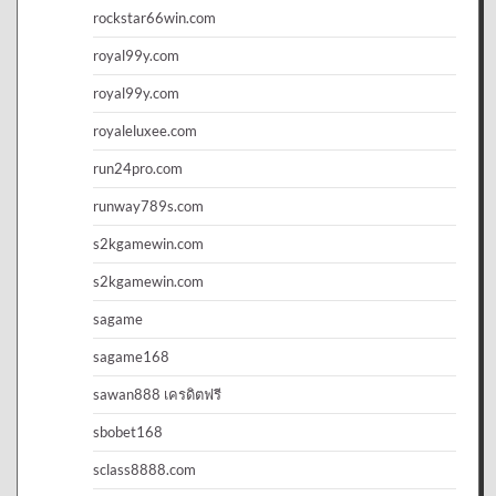
rockstar66win.com
royal99y.com
royal99y.com
royaleluxee.com
run24pro.com
runway789s.com
s2kgamewin.com
s2kgamewin.com
sagame
sagame168
sawan888 เครดิตฟรี
sbobet168
sclass8888.com