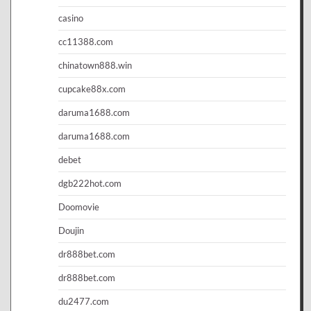
casino
cc11388.com
chinatown888.win
cupcake88x.com
daruma1688.com
daruma1688.com
debet
dgb222hot.com
Doomovie
Doujin
dr888bet.com
dr888bet.com
du2477.com