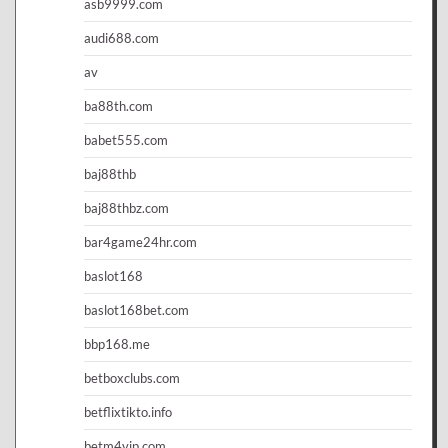
asb9999.com
audi688.com
av
ba88th.com
babet555.com
baj88thb
baj88thbz.com
bar4game24hr.com
baslot168
baslot168bet.com
bbp168.me
betboxclubs.com
betflixtikto.info
betm4vip.com