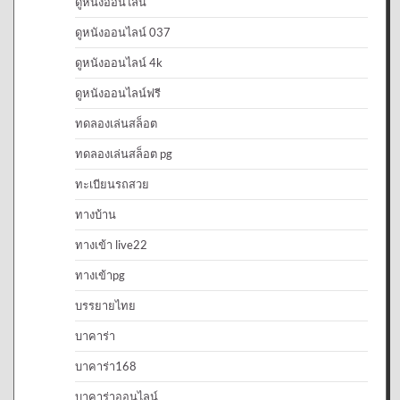
ดูหนังออนไลน์
ดูหนังออนไลน์ 037
ดูหนังออนไลน์ 4k
ดูหนังออนไลน์ฟรี
ทดลองเล่นสล็อต
ทดลองเล่นสล็อต pg
ทะเบียนรถสวย
ทางบ้าน
ทางเข้า live22
ทางเข้าpg
บรรยายไทย
บาคาร่า
บาคาร่า168
บาคาร่าออนไลน์