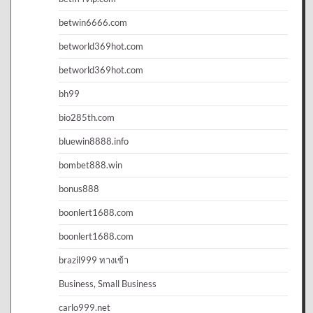
betwin6666.com
betworld369hot.com
betworld369hot.com
bh99
bio285th.com
bluewin8888.info
bombet888.win
bonus888
boonlert1688.com
boonlert1688.com
brazil999 ทางเข้า
Business, Small Business
carlo999.net