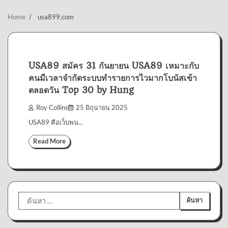
Home
usa899.com
USA89 สมัคร 31 กันยายน USA89 เหมาะกับ
คนมีเวลาจำกัดระบบทำรายการไวมากโบนัสเข้า
ตลอดวัน Top 30 by Hung
Roy Collins
25 มิถุนายน 2025
USA89 คือเว็บพน…
Read More
ค้นหา
สำหรับ: