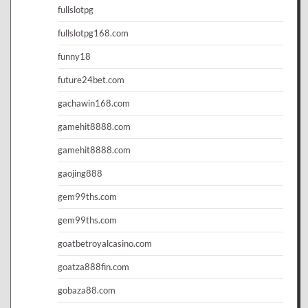
fullslotpg
fullslotpg168.com
funny18
future24bet.com
gachawin168.com
gamehit8888.com
gamehit8888.com
gaojing888
gem99ths.com
gem99ths.com
goatbetroyalcasino.com
goatza888fin.com
gobaza88.com