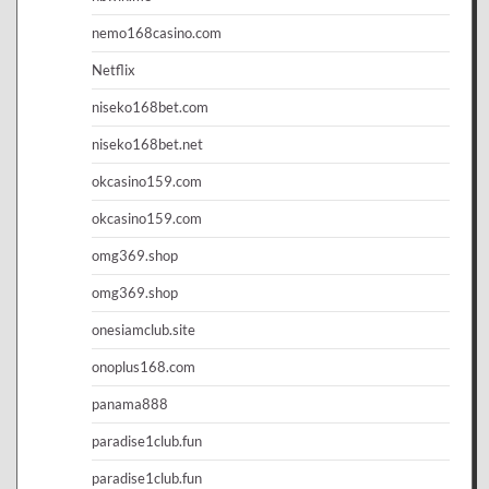
nemo168casino.com
Netflix
niseko168bet.com
niseko168bet.net
okcasino159.com
okcasino159.com
omg369.shop
omg369.shop
onesiamclub.site
onoplus168.com
panama888
paradise1club.fun
paradise1club.fun