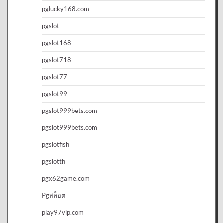
pglucky168.com
pgslot
pgslot168
pgslot718
pgslot77
pgslot99
pgslot999bets.com
pgslot999bets.com
pgslotfish
pgslotth
pgx62game.com
Pgสล็อต
play97vip.com