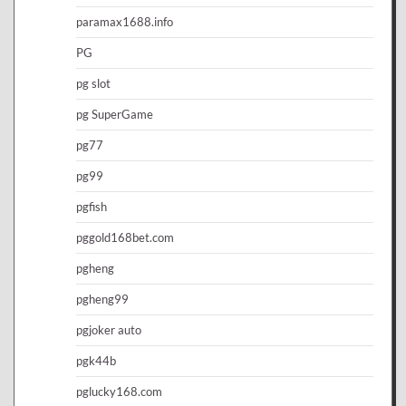
paramax1688.info
PG
pg slot
pg SuperGame
pg77
pg99
pgfish
pggold168bet.com
pgheng
pgheng99
pgjoker auto
pgk44b
pglucky168.com