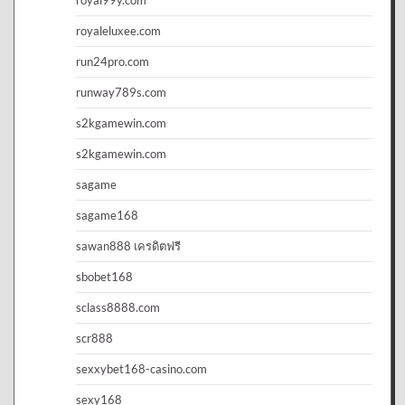
royal99y.com
royaleluxee.com
run24pro.com
runway789s.com
s2kgamewin.com
s2kgamewin.com
sagame
sagame168
sawan888 เครดิตฟรี
sbobet168
sclass8888.com
scr888
sexxybet168-casino.com
sexy168