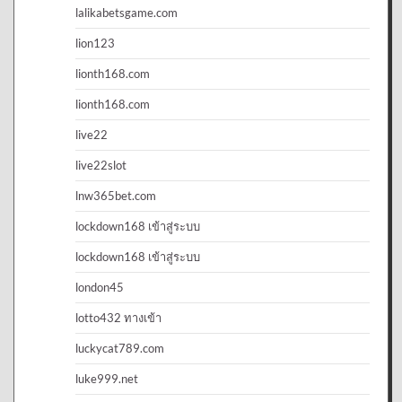
lalikabetsgame.com
lion123
lionth168.com
lionth168.com
live22
live22slot
lnw365bet.com
lockdown168 เข้าสู่ระบบ
lockdown168 เข้าสู่ระบบ
london45
lotto432 ทางเข้า
luckycat789.com
luke999.net