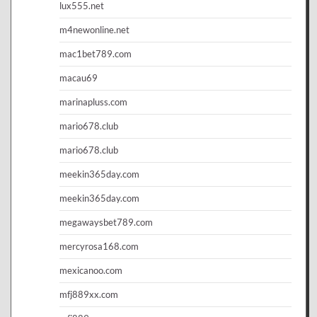
lux555.net
m4newonline.net
mac1bet789.com
macau69
marinapluss.com
mario678.club
mario678.club
meekin365day.com
meekin365day.com
megawaysbet789.com
mercyrosa168.com
mexicanoo.com
mfj889xx.com