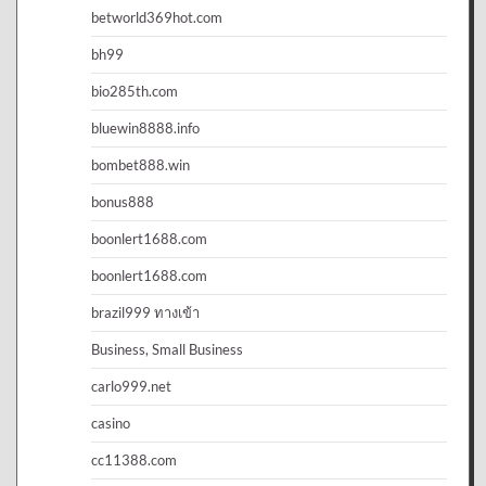
betworld369hot.com
bh99
bio285th.com
bluewin8888.info
bombet888.win
bonus888
boonlert1688.com
boonlert1688.com
brazil999 ทางเข้า
Business, Small Business
carlo999.net
casino
cc11388.com