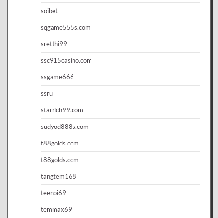
soibet
sqgame555s.com
sretthi99
ssc915casino.com
ssgame666
ssru
starrich99.com
sudyod888s.com
t88golds.com
t88golds.com
tangtem168
teenoi69
temmax69