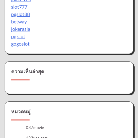
slot777
pgslot88
betway
jokerasia
pg slot
gogoslot
ความเห็นล่าสุด
หมวดหมู่
037movie