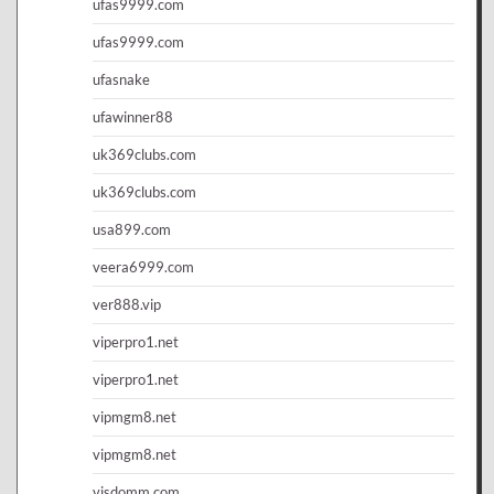
ufas9999.com
ufas9999.com
ufasnake
ufawinner88
uk369clubs.com
uk369clubs.com
usa899.com
veera6999.com
ver888.vip
viperpro1.net
viperpro1.net
vipmgm8.net
vipmgm8.net
visdomm.com