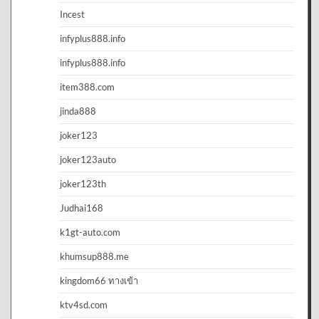
Incest
infyplus888.info
infyplus888.info
item388.com
jinda888
joker123
joker123auto
joker123th
Judhai168
k1gt-auto.com
khumsup888.me
kingdom66 ทางเข้า
ktv4sd.com