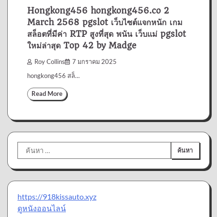
Hongkong456 hongkong456.co 2
March 2568 pgslot เว็บไซต์แจกหนัก เกม
สล็อตที่มีค่า RTP สูงที่สุด พนัน เว็บแม่ pgslot
ใหม่ล่าสุด Top 42 by Madge
Roy Collins
7 มกราคม 2025
hongkong456 สล็…
Read More
ค้นหา
สำหรับ:
https://918kissauto.xyz
ดูหนังออนไลน์