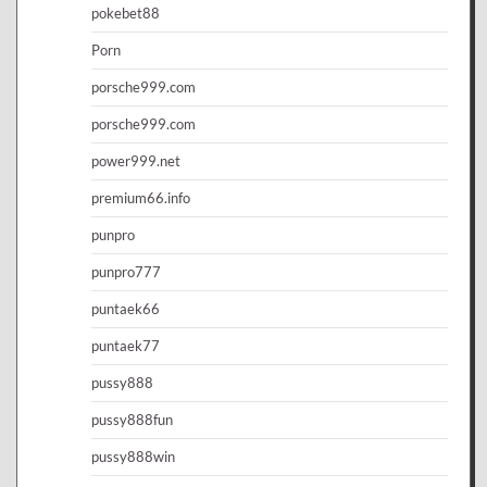
pokebet88
Porn
porsche999.com
porsche999.com
power999.net
premium66.info
punpro
punpro777
puntaek66
puntaek77
pussy888
pussy888fun
pussy888win