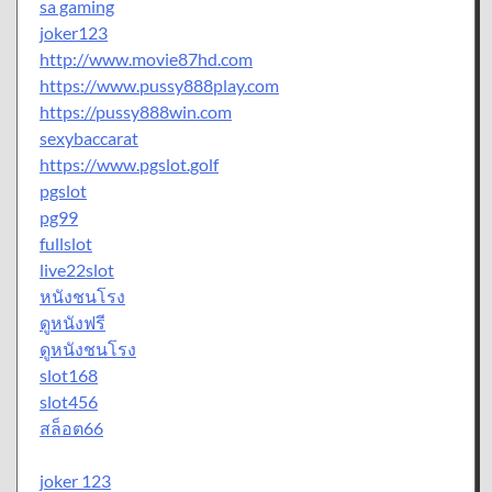
sa gaming
joker123
http://www.movie87hd.com
https://www.pussy888play.com
https://pussy888win.com
sexybaccarat
https://www.pgslot.golf
pgslot
pg99
fullslot
live22slot
หนังชนโรง
ดูหนังฟรี
ดูหนังชนโรง
slot168
slot456
สล็อต66
joker 123