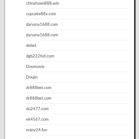
chinatown888.win
cupcake88x.com
daruma1688.com
daruma1688.com
debet
dgb222hot.com
Doomovie
Doujin
dr888bet.com
dr888bet.com
du2477.com
ek4567.com
enjoy24.fun