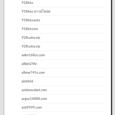
918kiss
918kiss ดาวน์โหลด
918kissauto
918kissme
928coins.vip
928coins.vip
aden168ss.com
allbet24hr
allone745s.com
alot666
ambnovabet.com
argus16888.com
asb9999.com