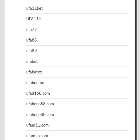
ufa11bet
UFA11k
ufa77
ufa88
ufa89
ufabet
ufabetxx
ufabombx
ufad168.com
ufaheno88.com
ufaheno88.com
ufam11.com
ufamnn.com