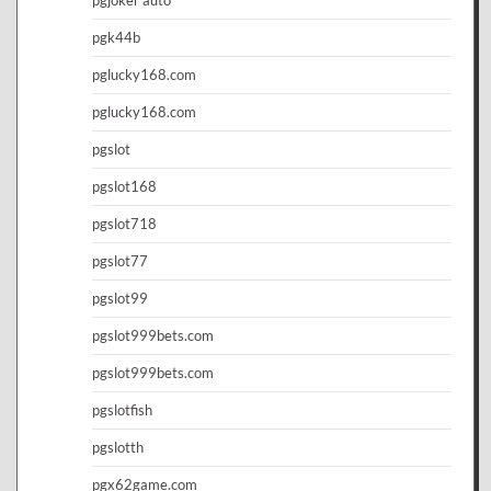
pgk44b
pglucky168.com
pglucky168.com
pgslot
pgslot168
pgslot718
pgslot77
pgslot99
pgslot999bets.com
pgslot999bets.com
pgslotfish
pgslotth
pgx62game.com