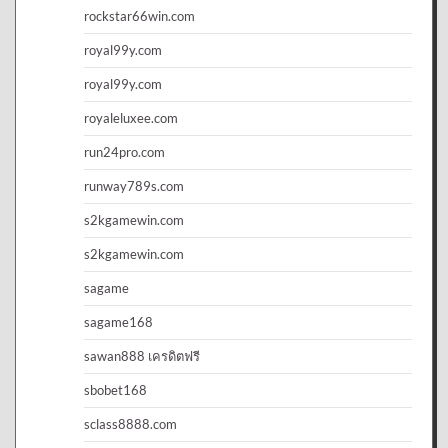
rockstar66win.com
royal99y.com
royal99y.com
royaleluxee.com
run24pro.com
runway789s.com
s2kgamewin.com
s2kgamewin.com
sagame
sagame168
sawan888 เครดิตฟรี
sbobet168
sclass8888.com