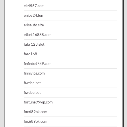
ek4567.com
enjoy24.fun
erisauto.site
etbet16888.com
fafa 123 slot
faro168
finfinbet789.com
finnivips.com
fiwdee.bet
fiwdee.bet
fortune99vip.com
fox689ok.com
fox689ok.com