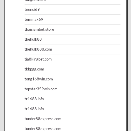
teenoi69
temmax69
thaisiambet.store
thehulk88
thehulk888.com
tia8kingbet.com
tkbpgg.com
tong168win.com
topstar359win.com
tr1688.info
tr1688.info
tunder88express.com
tunder88express.com