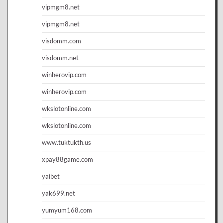
vipmgm8.net
vipmgm8.net
visdomm.com
visdomm.net
winherovip.com
winherovip.com
wkslotonline.com
wkslotonline.com
www.tuktukth.us
xpay88game.com
yaibet
yak699.net
yumyum168.com