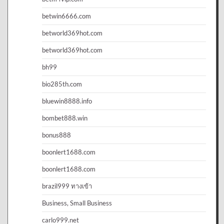
betwin6666.com
betworld369hot.com
betworld369hot.com
bh99
bio285th.com
bluewin8888.info
bombet888.win
bonus888
boonlert1688.com
boonlert1688.com
brazil999 ทางเข้า
Business, Small Business
carlo999.net