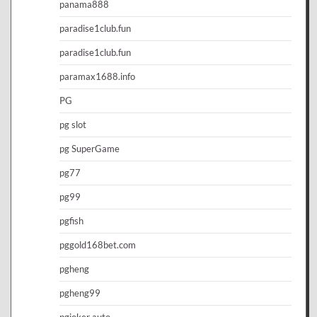
panama888
paradise1club.fun
paradise1club.fun
paramax1688.info
PG
pg slot
pg SuperGame
pg77
pg99
pgfish
pggold168bet.com
pgheng
pgheng99
pgjoker auto