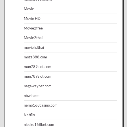
Movie
Movie HD
Movie2free
Movie2thai
moviehdthai
moza888.com
mun789slot.com
mun789slot.com
nagawaybet.com
nbwin.me
nemo168casino.com
Netflix
niseko168bet.com