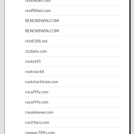
realflikbet.com
realflikbet.com
RENO88WIN.COM
RENO88WIN.COM
rich8188.net
rizzbetx.com
rocket45
rockstar66
rockstar66win.com
royal99y.com
royal99y.com
royaleluxee.com
run24pro.com
runway789s.com