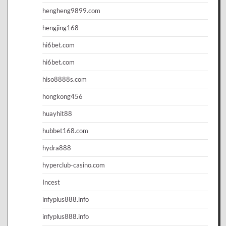
hengheng9899.com
hengjing168
hi6bet.com
hi6bet.com
hiso8888s.com
hongkong456
huayhit88
hubbet168.com
hydra888
hyperclub-casino.com
Incest
infyplus888.info
infyplus888.info