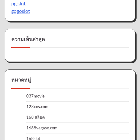
pg slot
gogoslot
ความเห็นล่าสุด
หมวดหมู่
037movie
123xos.com
168 สล็อต
1688vegasx.com
168slot