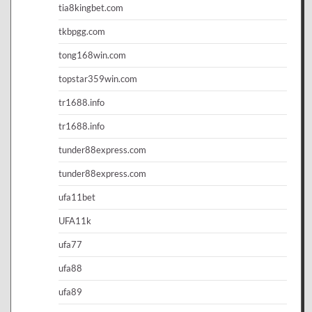
tia8kingbet.com
tkbpgg.com
tong168win.com
topstar359win.com
tr1688.info
tr1688.info
tunder88express.com
tunder88express.com
ufa11bet
UFA11k
ufa77
ufa88
ufa89