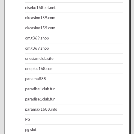
niseko168bet.net
okcasino159.com
okcasino159.com
omg369.shop
omg369.shop
onesiamclub.site
onoplus168.com
panama888
paradise1club.fun
paradise1club.fun
paramax1688.info
PG
pg slot