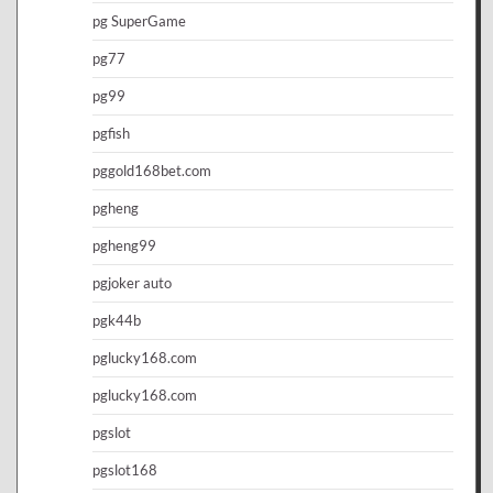
pg SuperGame
pg77
pg99
pgfish
pggold168bet.com
pgheng
pgheng99
pgjoker auto
pgk44b
pglucky168.com
pglucky168.com
pgslot
pgslot168