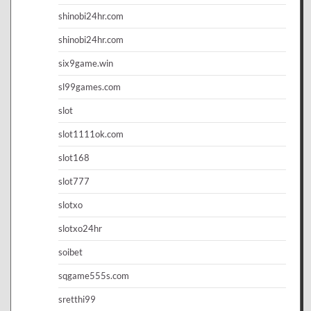
shinobi24hr.com
shinobi24hr.com
six9game.win
sl99games.com
slot
slot1111ok.com
slot168
slot777
slotxo
slotxo24hr
soibet
sqgame555s.com
sretthi99