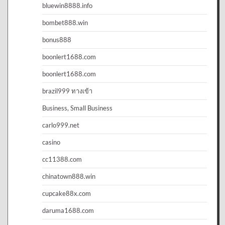
bluewin8888.info
bombet888.win
bonus888
boonlert1688.com
boonlert1688.com
brazil999 ทางเข้า
Business, Small Business
carlo999.net
casino
cc11388.com
chinatown888.win
cupcake88x.com
daruma1688.com