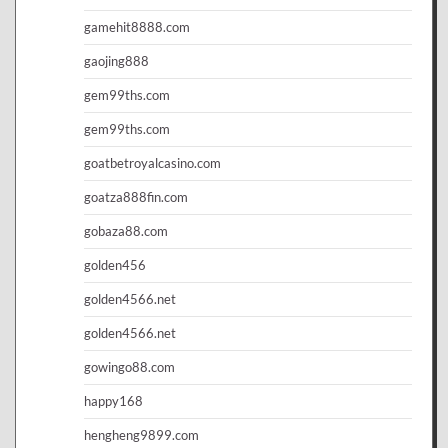
gamehit8888.com
gaojing888
gem99ths.com
gem99ths.com
goatbetroyalcasino.com
goatza888fin.com
gobaza88.com
golden456
golden4566.net
golden4566.net
gowingo88.com
happy168
hengheng9899.com