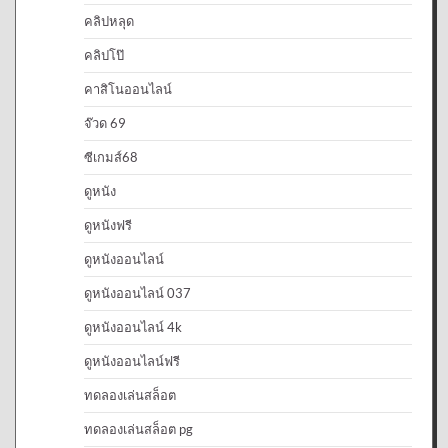
คลิปหลุด
คลิปโป๊
คาสิโนออนไลน์
จ๊วด 69
ซีเกมส์68
ดูหนัง
ดูหนังฟรี
ดูหนังออนไลน์
ดูหนังออนไลน์ 037
ดูหนังออนไลน์ 4k
ดูหนังออนไลน์ฟรี
ทดลองเล่นสล็อต
ทดลองเล่นสล็อต pg