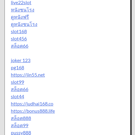
live22slot
หนังชนโรง
ดูหนังฟรี
ดูหนังชนโรง
slot168
slot456
สล็อต66
joker 123
pg168
https://jin55.net
slot99
สล็อต66
slot44
https://judhai168.co
https://bonus888.life
สล็อต888
สล็อต99
pussy888