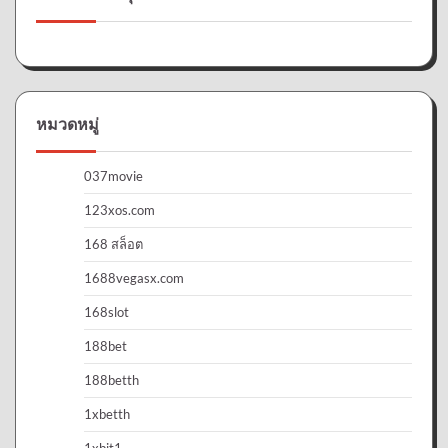
หมวดหมู่
037movie
123xos.com
168 สล็อต
1688vegasx.com
168slot
188bet
188betth
1xbetth
1xbit1