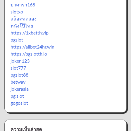
บาคาร่า168
slotxo
สล็อตทดลอง
หนังโป๊ไทย
https://1xbetth.vip
pgslot
https://allbet24hr.win
https://pgslotth.io
joker 123
slot777
pgslot88
betway
jokerasia
pg slot
gogoslot
ความเห็นล่าสุด