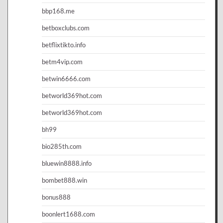
bbp168.me
betboxclubs.com
betflixtikto.info
betm4vip.com
betwin6666.com
betworld369hot.com
betworld369hot.com
bh99
bio285th.com
bluewin8888.info
bombet888.win
bonus888
boonlert1688.com