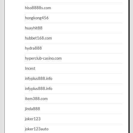
hiso8888s.com
hongkong456
huayhit88
hubbet168.com
hydra888
hyperclub-casino.com
Incest
infyplus888.info
infyplus888.info
item388.com
jinda888
joker123
joker123auto