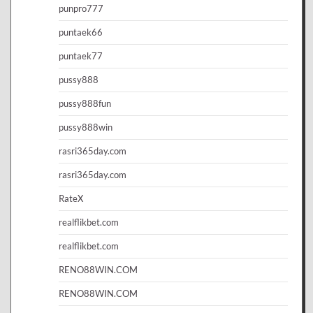
punpro777
puntaek66
puntaek77
pussy888
pussy888fun
pussy888win
rasri365day.com
rasri365day.com
RateX
realflikbet.com
realflikbet.com
RENO88WIN.COM
RENO88WIN.COM