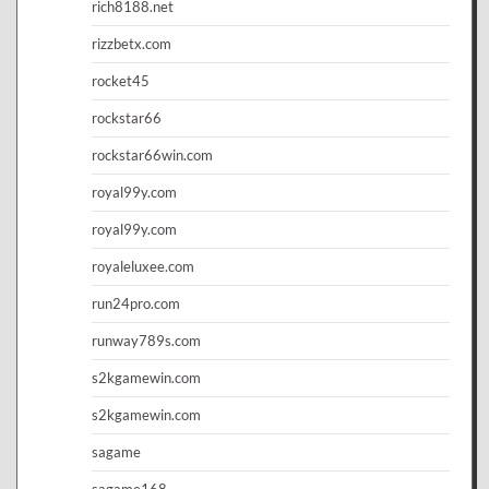
rich8188.net
rizzbetx.com
rocket45
rockstar66
rockstar66win.com
royal99y.com
royal99y.com
royaleluxee.com
run24pro.com
runway789s.com
s2kgamewin.com
s2kgamewin.com
sagame
sagame168