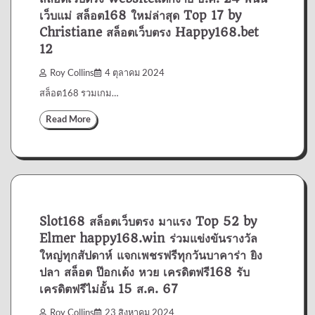
เว็บแม่ สล็อต168 ใหม่ล่าสุด Top 17 by
Christiane สล็อตเว็บตรง Happy168.bet
12
Roy Collins
4 ตุลาคม 2024
สล็อต168 รวมเกม…
Read More
Slot168 สล็อตเว็บตรง มาแรง Top 52 by
Elmer happy168.win ร่วมแข่งขันรางวัล
ใหญ่ทุกสัปดาห์ แจกเพชรฟรีทุกวันบาคาร่า ยิง
ปลา สล็อต ป๊อกเด้ง หวย เครดิตฟรี168 รับ
เครดิตฟรีไม่อั้น 15 ส.ค. 67
Roy Collins
23 สิงหาคม 2024