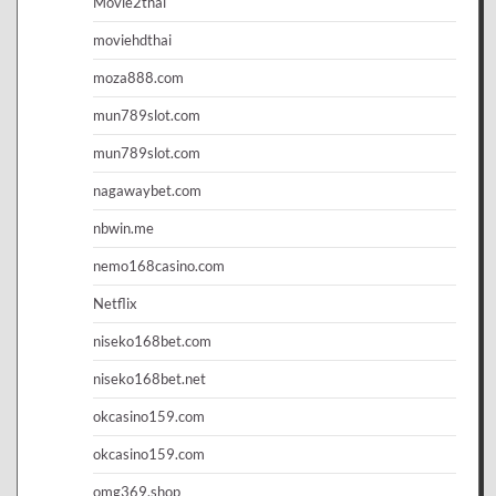
Movie2thai
moviehdthai
moza888.com
mun789slot.com
mun789slot.com
nagawaybet.com
nbwin.me
nemo168casino.com
Netflix
niseko168bet.com
niseko168bet.net
okcasino159.com
okcasino159.com
omg369.shop