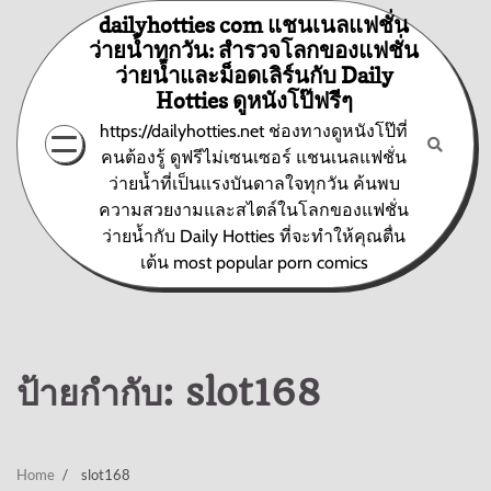
Skip
dailyhotties com แชนเนลแฟชั่น
to
ว่ายน้ำทุกวัน: สำรวจโลกของแฟชั่น
content
ว่ายน้ำและม็อดเลิร์นกับ Daily
Hotties ดูหนังโป๊ฟรีๆ
https://dailyhotties.net ช่องทางดูหนังโป๊ที่
คนต้องรู้ ดูฟรีไม่เซนเซอร์ แชนเนลแฟชั่น
ว่ายน้ำที่เป็นแรงบันดาลใจทุกวัน ค้นพบ
ความสวยงามและสไตล์ในโลกของแฟชั่น
ว่ายน้ำกับ Daily Hotties ที่จะทำให้คุณตื่น
เต้น most popular porn comics
ป้ายกำกับ:
slot168
Home
slot168