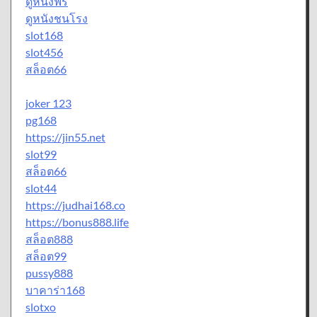
ดูหนังฟรี
ดูหนังชนโรง
slot168
slot456
สล็อต66
joker 123
pg168
https://jin55.net
slot99
สล็อต66
slot44
https://judhai168.co
https://bonus888.life
สล็อต888
สล็อต99
pussy888
บาคาร่า168
slotxo