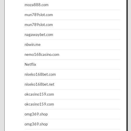
moza888.com
mun789slot.com
mun789slot.com
nagawaybet.com
nbwin.me
nemo168casino.com
Netflix
niseko168bet.com
niseko168bet.net
okcasino159.com
okcasino159.com
omg369.shop
omg369.shop