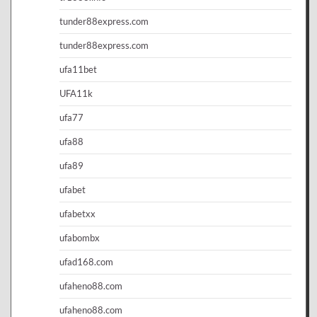
tunder88express.com
tunder88express.com
ufa11bet
UFA11k
ufa77
ufa88
ufa89
ufabet
ufabetxx
ufabombx
ufad168.com
ufaheno88.com
ufaheno88.com