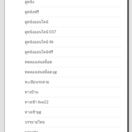
ดูหนัง
ดูหนังฟรี
ดูหนังออนไลน์
ดูหนังออนไลน์ 037
ดูหนังออนไลน์ 4k
ดูหนังออนไลน์ฟรี
ทดลองเล่นสล็อต
ทดลองเล่นสล็อต pg
ทะเบียนรถสวย
ทางบ้าน
ทางเข้า live22
ทางเข้าpg
บรรยายไทย
บาคาร่า