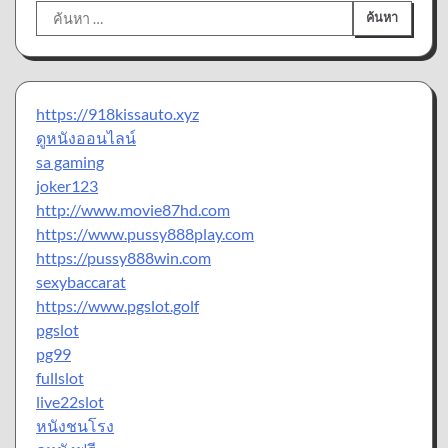
ค้นหา
สำหรับ:
https://918kissauto.xyz
ดูหนังออนไลน์
sa gaming
joker123
http://www.movie87hd.com
https://www.pussy888play.com
https://pussy888win.com
sexybaccarat
https://www.pgslot.golf
pgslot
pg99
fullslot
live22slot
หนังชนโรง