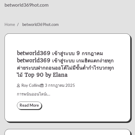
betworld369hot.com
Home
betworld369hot.com
betworld369 เข้าสู่ระบบ 9 กรกฎาคม
betworld369 เข้าสู่ระบบ เกมฮิตแตกง่ายทุก
ค่ายระบบฝากถอนออโต้ไม่มีขั้นต่ำกำไรบวกทุก
ไม้ Top 90 by Elana
Roy Collins
3 กรกฎาคม 2025
การพนันออนไลน์เ…
Read More