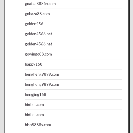
goatza888fin.com
gobaza88.com
golden456
golden4566.net
golden4566.net
gowingo88.com
happy168
hengheng9899.com
hengheng9899.com
hengjing168
hi6bet.com
hi6bet.com
hiso8888s.com