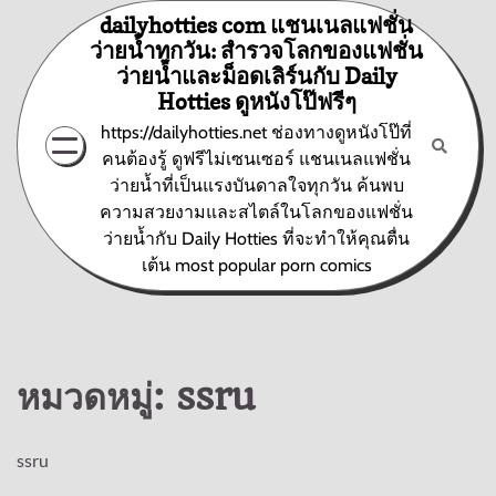
Skip
dailyhotties com แชนเนลแฟชั่น
to
ว่ายน้ำทุกวัน: สำรวจโลกของแฟชั่น
content
ว่ายน้ำและม็อดเลิร์นกับ Daily
Hotties ดูหนังโป๊ฟรีๆ
https://dailyhotties.net ช่องทางดูหนังโป๊ที่
คนต้องรู้ ดูฟรีไม่เซนเซอร์ แชนเนลแฟชั่น
ว่ายน้ำที่เป็นแรงบันดาลใจทุกวัน ค้นพบ
ความสวยงามและสไตล์ในโลกของแฟชั่น
ว่ายน้ำกับ Daily Hotties ที่จะทำให้คุณตื่น
เต้น most popular porn comics
หมวดหมู่:
ssru
ssru