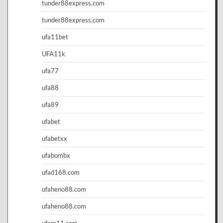
tunder88express.com
tunder88express.com
ufa11bet
UFA11k
ufa77
ufa88
ufa89
ufabet
ufabetxx
ufabombx
ufad168.com
ufaheno88.com
ufaheno88.com
ufam11.com