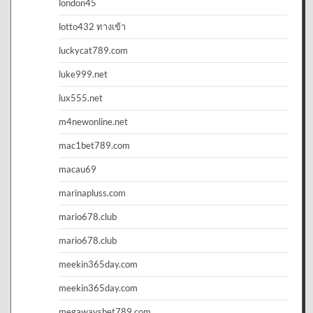
london45
lotto432 ทางเข้า
luckycat789.com
luke999.net
lux555.net
m4newonline.net
mac1bet789.com
macau69
marinapluss.com
mario678.club
mario678.club
meekin365day.com
meekin365day.com
megawaysbet789.com