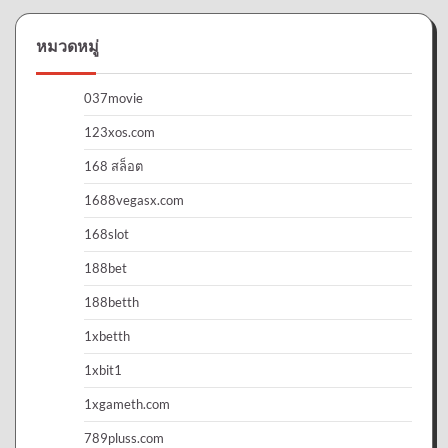
หมวดหมู่
037movie
123xos.com
168 สล็อต
1688vegasx.com
168slot
188bet
188betth
1xbetth
1xbit1
1xgameth.com
789pluss.com