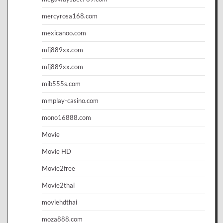
mercyrosa168.com
mexicanoo.com
mfj889xx.com
mfj889xx.com
mib555s.com
mmplay-casino.com
mono16888.com
Movie
Movie HD
Movie2free
Movie2thai
moviehdthai
moza888.com