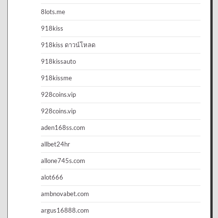
8lots.me
918kiss
918kiss ดาวน์โหลด
918kissauto
918kissme
928coins.vip
928coins.vip
aden168ss.com
allbet24hr
allone745s.com
alot666
ambnovabet.com
argus16888.com