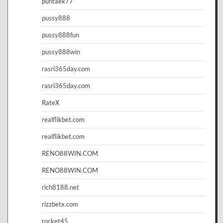
puntaek77
pussy888
pussy888fun
pussy888win
rasri365day.com
rasri365day.com
RateX
realflikbet.com
realflikbet.com
RENO88WIN.COM
RENO88WIN.COM
rich8188.net
rizzbetx.com
rocket45