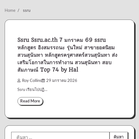
Home
ssru
Ssru Ssru.ac.th 7 มกราคม 69 ssru
หลักสูตร อิงสมรรถนะ รุ่นใหม่ สาขายอดนิยม
สวนสุนันทา หลักสูตรครุศาสตร์สวนสุนันทา ส่ง
เสริมโอกาสในการทำงาน สวนสุนันทา สอบ
สัมภาษณ์ Top 74 by Hal
Roy Collins
29 มกราคม 2026
Ssru เรียนไปปฏิ…
Read More
ค้นหา