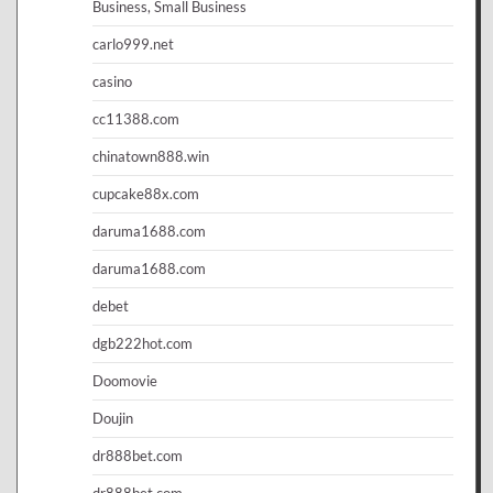
Business, Small Business
carlo999.net
casino
cc11388.com
chinatown888.win
cupcake88x.com
daruma1688.com
daruma1688.com
debet
dgb222hot.com
Doomovie
Doujin
dr888bet.com
dr888bet.com