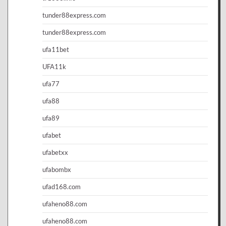
tunder88express.com
tunder88express.com
ufa11bet
UFA11k
ufa77
ufa88
ufa89
ufabet
ufabetxx
ufabombx
ufad168.com
ufaheno88.com
ufaheno88.com