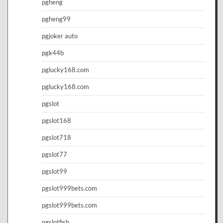
pgheng
pgheng99
pgjoker auto
pgk44b
pglucky168.com
pglucky168.com
pgslot
pgslot168
pgslot718
pgslot77
pgslot99
pgslot999bets.com
pgslot999bets.com
pgslotfish