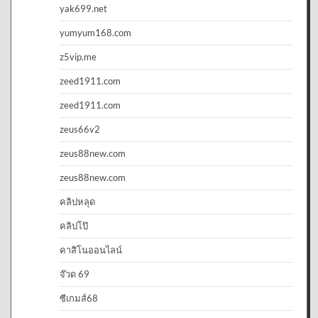
yak699.net
yumyum168.com
z5vip.me
zeed1911.com
zeed1911.com
zeus66v2
zeus88new.com
zeus88new.com
คลิปหลุด
คลิปโป๊
คาสิโนออนไลน์
จ๊วด 69
ซีเกมส์68