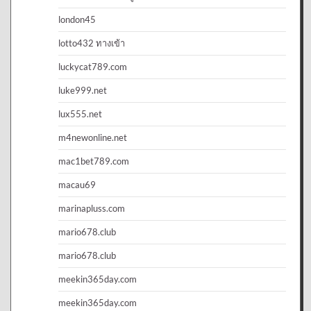
london45
lotto432 ทางเข้า
luckycat789.com
luke999.net
lux555.net
m4newonline.net
mac1bet789.com
macau69
marinapluss.com
mario678.club
mario678.club
meekin365day.com
meekin365day.com