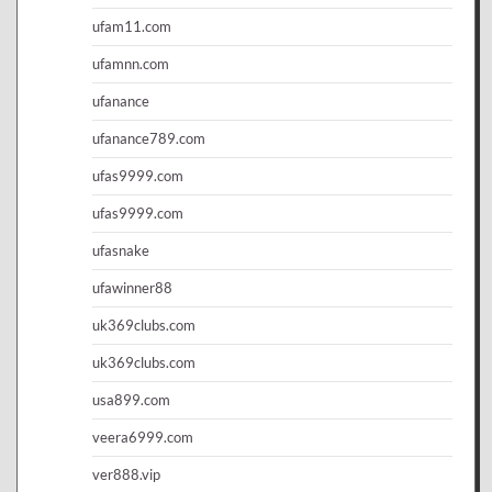
ufam11.com
ufamnn.com
ufanance
ufanance789.com
ufas9999.com
ufas9999.com
ufasnake
ufawinner88
uk369clubs.com
uk369clubs.com
usa899.com
veera6999.com
ver888.vip