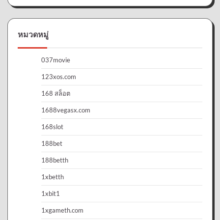
หมวดหมู่
037movie
123xos.com
168 สล็อต
1688vegasx.com
168slot
188bet
188betth
1xbetth
1xbit1
1xgameth.com