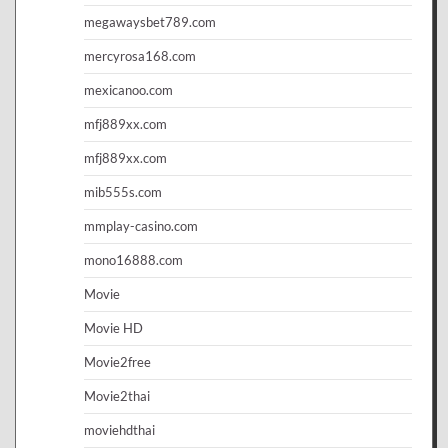
megawaysbet789.com
mercyrosa168.com
mexicanoo.com
mfj889xx.com
mfj889xx.com
mib555s.com
mmplay-casino.com
mono16888.com
Movie
Movie HD
Movie2free
Movie2thai
moviehdthai