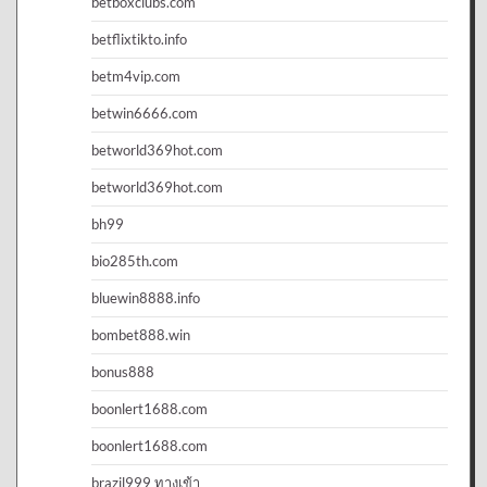
betboxclubs.com
betflixtikto.info
betm4vip.com
betwin6666.com
betworld369hot.com
betworld369hot.com
bh99
bio285th.com
bluewin8888.info
bombet888.win
bonus888
boonlert1688.com
boonlert1688.com
brazil999 ทางเข้า