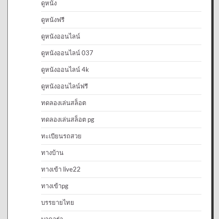
ดูหนัง
ดูหนังฟรี
ดูหนังออนไลน์
ดูหนังออนไลน์ 037
ดูหนังออนไลน์ 4k
ดูหนังออนไลน์ฟรี
ทดลองเล่นสล็อต
ทดลองเล่นสล็อต pg
ทะเบียนรถสวย
ทางบ้าน
ทางเข้า live22
ทางเข้าpg
บรรยายไทย
บาคาร่า