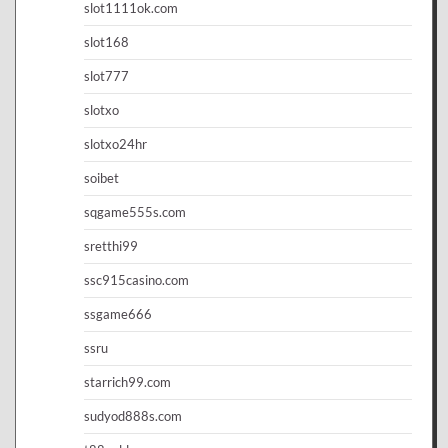
slot1111ok.com
slot168
slot777
slotxo
slotxo24hr
soibet
sqgame555s.com
sretthi99
ssc915casino.com
ssgame666
ssru
starrich99.com
sudyod888s.com