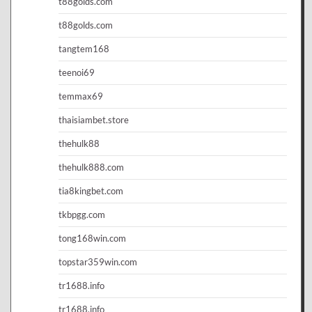
t88golds.com
t88golds.com
tangtem168
teenoi69
temmax69
thaisiambet.store
thehulk88
thehulk888.com
tia8kingbet.com
tkbpgg.com
tong168win.com
topstar359win.com
tr1688.info
tr1688.info