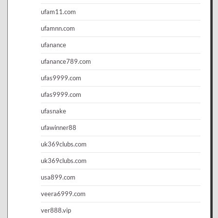
ufam11.com
ufamnn.com
ufanance
ufanance789.com
ufas9999.com
ufas9999.com
ufasnake
ufawinner88
uk369clubs.com
uk369clubs.com
usa899.com
veera6999.com
ver888.vip