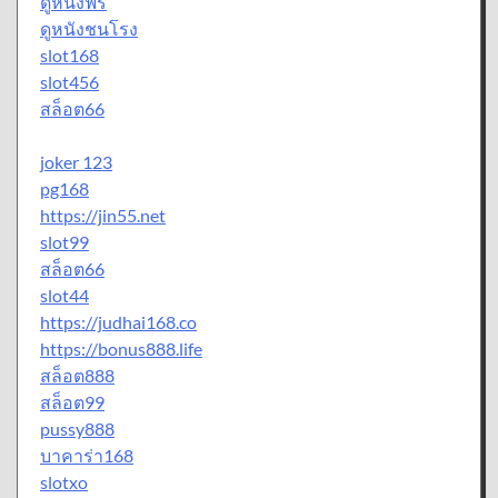
ดูหนังฟรี
ดูหนังชนโรง
slot168
slot456
สล็อต66
joker 123
pg168
https://jin55.net
slot99
สล็อต66
slot44
https://judhai168.co
https://bonus888.life
สล็อต888
สล็อต99
pussy888
บาคาร่า168
slotxo