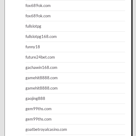
fox689ok.com
fox689ok.com
fullslotpg
fullslotpg168.com
funny18
future24bet.com
gachawin168.com
gamehit8888.com
gamehit8888.com
gaojing888
gem99ths.com
gem99ths.com
goatbetroyalcasino.com