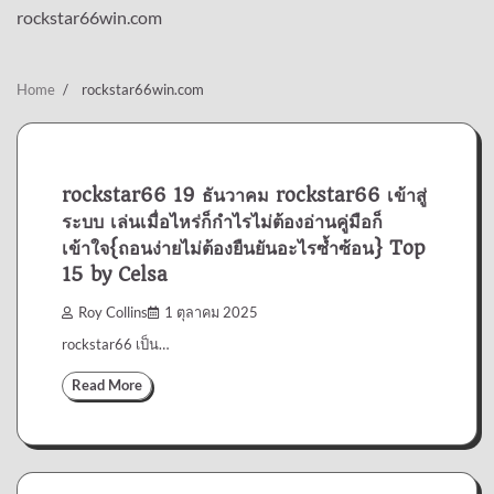
rockstar66win.com
Home
rockstar66win.com
rockstar66 19 ธันวาคม rockstar66 เข้าสู่
ระบบ เล่นเมื่อไหร่ก็กำไรไม่ต้องอ่านคู่มือก็
เข้าใจ{ถอนง่ายไม่ต้องยืนยันอะไรซ้ำซ้อน} Top
15 by Celsa
Roy Collins
1 ตุลาคม 2025
rockstar66 เป็น…
Read More