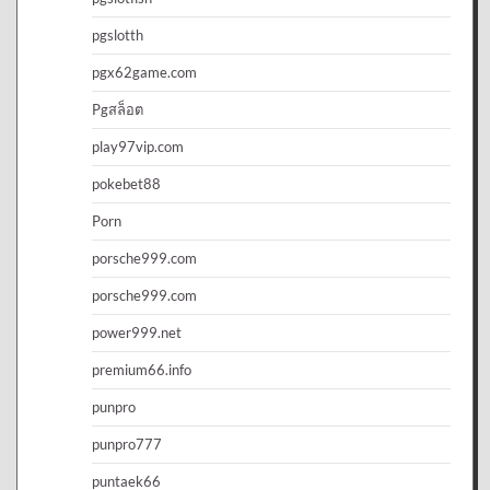
pgslotth
pgx62game.com
Pgสล็อต
play97vip.com
pokebet88
Porn
porsche999.com
porsche999.com
power999.net
premium66.info
punpro
punpro777
puntaek66