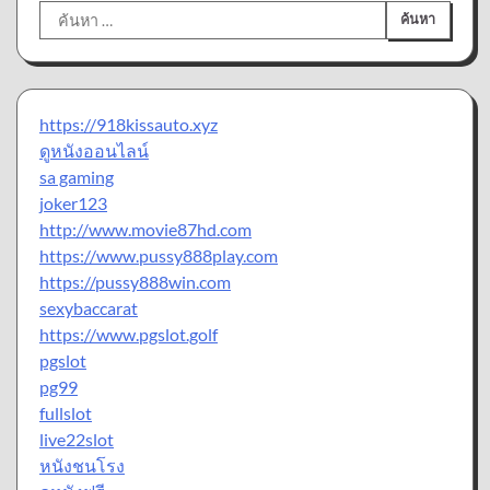
ค้นหา
สำหรับ:
https://918kissauto.xyz
ดูหนังออนไลน์
sa gaming
joker123
http://www.movie87hd.com
https://www.pussy888play.com
https://pussy888win.com
sexybaccarat
https://www.pgslot.golf
pgslot
pg99
fullslot
live22slot
หนังชนโรง