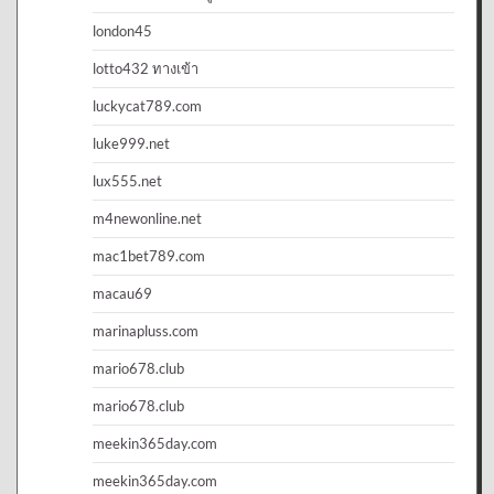
london45
lotto432 ทางเข้า
luckycat789.com
luke999.net
lux555.net
m4newonline.net
mac1bet789.com
macau69
marinapluss.com
mario678.club
mario678.club
meekin365day.com
meekin365day.com