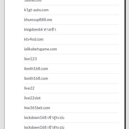
k1gt-auto.com
khumsup888.me
kingdom66 ทางเข้า
ktv4sd.com
lalikabetsgame.com
lion123
lionth168.com
lionth168.com
live22
live22slot
lnw365bet.com
lockdown168 เข้าสู่ระบบ
lockdown168 เข้าสู่ระบบ