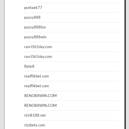
puntaek77
pussy888
pussy888fun
pussy888win
rasri365day.com
rasri365day.com
RateX
realflikbet.com
realflikbet.com
RENO88WIN.COM
RENO88WIN.COM
rich8188.net
rizzbetx.com