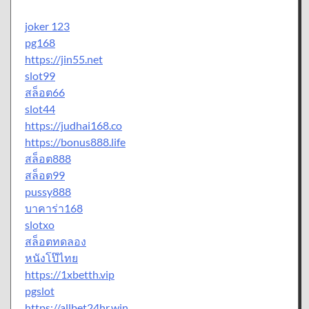
joker 123
pg168
https://jin55.net
slot99
สล็อต66
slot44
https://judhai168.co
https://bonus888.life
สล็อต888
สล็อต99
pussy888
บาคาร่า168
slotxo
สล็อตทดลอง
หนังโป๊ไทย
https://1xbetth.vip
pgslot
https://allbet24hr.win