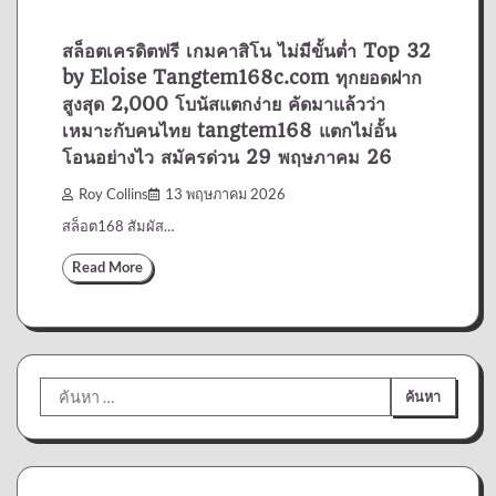
สล็อตเครดิตฟรี เกมคาสิโน ไม่มีขั้นต่ำ Top 32
by Eloise Tangtem168c.com ทุกยอดฝาก
สูงสุด 2,000 โบนัสแตกง่าย คัดมาแล้วว่า
เหมาะกับคนไทย tangtem168 แตกไม่อั้น
โอนอย่างไว สมัครด่วน 29 พฤษภาคม 26
Roy Collins
13 พฤษภาคม 2026
สล็อต168 สัมผัส…
Read More
ค้นหา
สำหรับ: