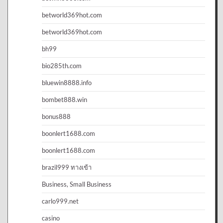
betworld369hot.com
betworld369hot.com
bh99
bio285th.com
bluewin8888.info
bombet888.win
bonus888
boonlert1688.com
boonlert1688.com
brazil999 ทางเข้า
Business, Small Business
carlo999.net
casino