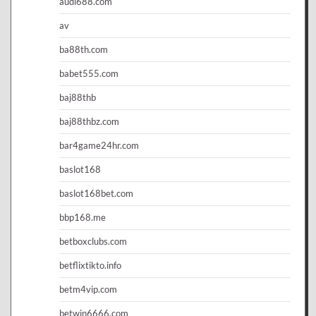
audi688.com
av
ba88th.com
babet555.com
baj88thb
baj88thbz.com
bar4game24hr.com
baslot168
baslot168bet.com
bbp168.me
betboxclubs.com
betflixtikto.info
betm4vip.com
betwin6666.com