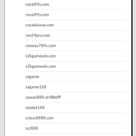
royal99y.com
royal99y.com
royaleluxee.com
run24pro.com
runway789s.com
s2kgamewin.com
s2kgamewin.com
sagame
sagame168
sawan888 เครดิตฟรี
sbobet168
sclass8888.com
scr888