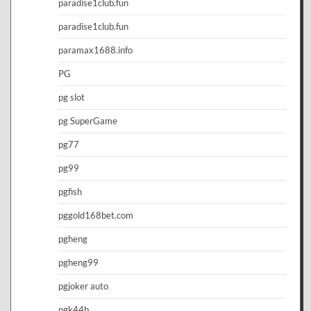
paradise1club.fun
paradise1club.fun
paramax1688.info
PG
pg slot
pg SuperGame
pg77
pg99
pgfish
pggold168bet.com
pgheng
pgheng99
pgjoker auto
pgk44b