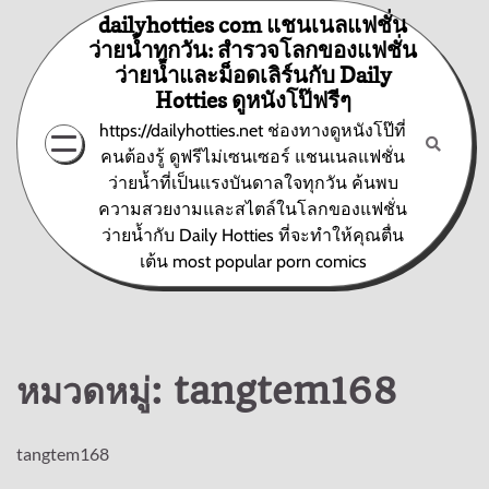
Skip
dailyhotties com แชนเนลแฟชั่น
to
ว่ายน้ำทุกวัน: สำรวจโลกของแฟชั่น
content
ว่ายน้ำและม็อดเลิร์นกับ Daily
Hotties ดูหนังโป๊ฟรีๆ
https://dailyhotties.net ช่องทางดูหนังโป๊ที่
คนต้องรู้ ดูฟรีไม่เซนเซอร์ แชนเนลแฟชั่น
ว่ายน้ำที่เป็นแรงบันดาลใจทุกวัน ค้นพบ
ความสวยงามและสไตล์ในโลกของแฟชั่น
ว่ายน้ำกับ Daily Hotties ที่จะทำให้คุณตื่น
เต้น most popular porn comics
หมวดหมู่:
tangtem168
tangtem168