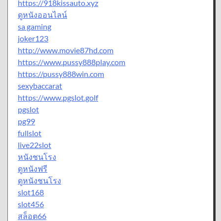
https://918kissauto.xyz
ดูหนังออนไลน์
sa gaming
joker123
http://www.movie87hd.com
https://www.pussy888play.com
https://pussy888win.com
sexybaccarat
https://www.pgslot.golf
pgslot
pg99
fullslot
live22slot
หนังชนโรง
ดูหนังฟรี
ดูหนังชนโรง
slot168
slot456
สล็อต66