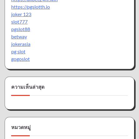
https://pgslotth.io
joker 123
slot777
pgslot88
betway
jokerasia
pg slot
gogoslot
ความเห็นล่าสุด
หมวดหมู่