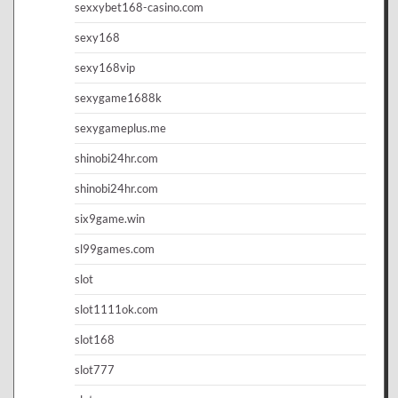
sexxybet168-casino.com
sexy168
sexy168vip
sexygame1688k
sexygameplus.me
shinobi24hr.com
shinobi24hr.com
six9game.win
sl99games.com
slot
slot1111ok.com
slot168
slot777