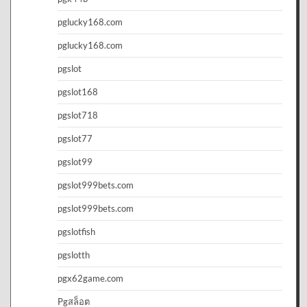
pglucky168.com
pglucky168.com
pgslot
pgslot168
pgslot718
pgslot77
pgslot99
pgslot999bets.com
pgslot999bets.com
pgslotfish
pgslotth
pgx62game.com
Pgสล็อต