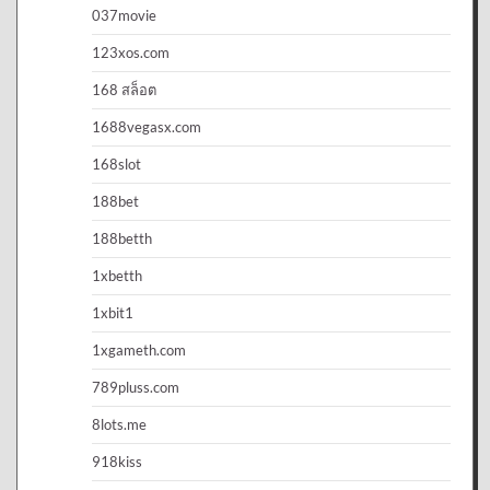
037movie
123xos.com
168 สล็อต
1688vegasx.com
168slot
188bet
188betth
1xbetth
1xbit1
1xgameth.com
789pluss.com
8lots.me
918kiss