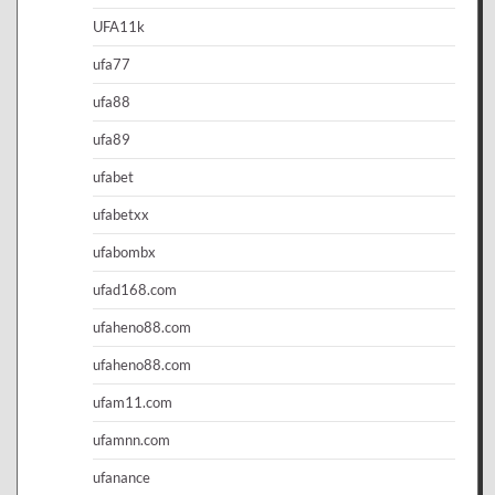
UFA11k
ufa77
ufa88
ufa89
ufabet
ufabetxx
ufabombx
ufad168.com
ufaheno88.com
ufaheno88.com
ufam11.com
ufamnn.com
ufanance