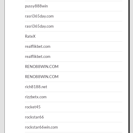
pussy888win
rasri365day.com
rasri365day.com
RateX
realflikbet.com
realflikbet.com
RENO88WIN.COM
RENO88WIN.COM
rich8188.net
rizzbetx.com
rocket45
rockstar66
rockstar66win.com