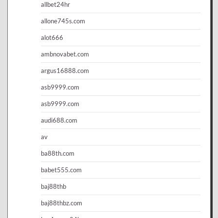
allbet24hr
allone745s.com
alot666
ambnovabet.com
argus16888.com
asb9999.com
asb9999.com
audi688.com
av
ba88th.com
babet555.com
baj88thb
baj88thbz.com