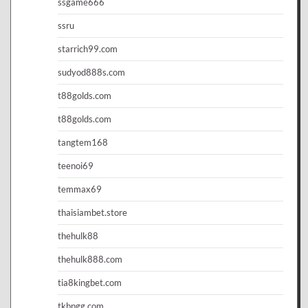
ssgame666
ssru
starrich99.com
sudyod888s.com
t88golds.com
t88golds.com
tangtem168
teenoi69
temmax69
thaisiambet.store
thehulk88
thehulk888.com
tia8kingbet.com
tkbpgg.com