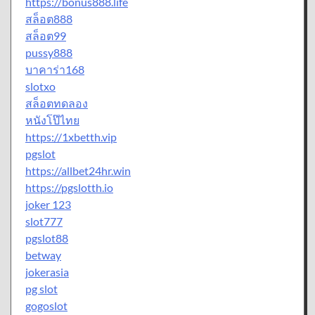
https://bonus888.life
สล็อต888
สล็อต99
pussy888
บาคาร่า168
slotxo
สล็อตทดลอง
หนังโป๊ไทย
https://1xbetth.vip
pgslot
https://allbet24hr.win
https://pgslotth.io
joker 123
slot777
pgslot88
betway
jokerasia
pg slot
gogoslot