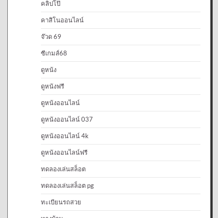
คลิปโป๊
คาสิโนออนไลน์
จ๊วด 69
ซีเกมส์68
ดูหนัง
ดูหนังฟรี
ดูหนังออนไลน์
ดูหนังออนไลน์ 037
ดูหนังออนไลน์ 4k
ดูหนังออนไลน์ฟรี
ทดลองเล่นสล็อต
ทดลองเล่นสล็อต pg
ทะเบียนรถสวย