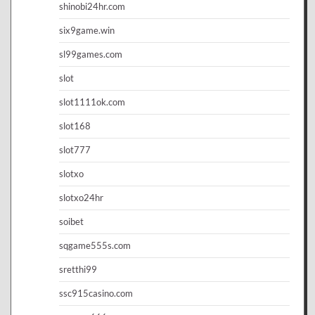
shinobi24hr.com
six9game.win
sl99games.com
slot
slot1111ok.com
slot168
slot777
slotxo
slotxo24hr
soibet
sqgame555s.com
sretthi99
ssc915casino.com