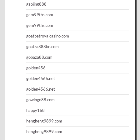
gaojing888
gem99ths.com
gem99ths.com
goatbetroyalcasino.com
goatza888fin.com
gobaza88.com
golden456
golden4566.net
golden4566.net
gowingo88.com
happy168
hengheng9899.com
hengheng9899.com