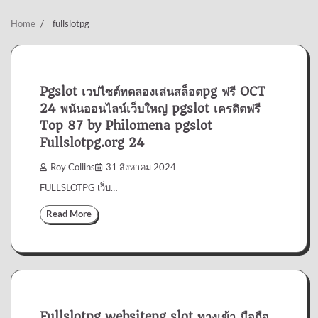
Home
fullslotpg
Pgslot เวปไซต์ทดลองเล่นสล็อตpg ฟรี OCT
24 พนันออนไลน์เว็บใหญ่ pgslot เครดิตฟรี
Top 87 by Philomena pgslot
Fullslotpg.org 24
Roy Collins
31 สิงหาคม 2024
FULLSLOTPG เว็บ…
Read More
Fullslotpg websitepg slot ทางเข้า มือถือ