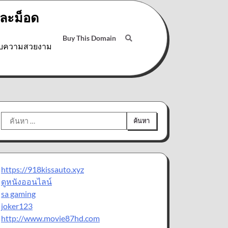
และม็อด
Buy This Domain
ค้นพบความสวยงาม
ค้นหา
สำหรับ:
https://918kissauto.xyz
ดูหนังออนไลน์
sa gaming
joker123
http://www.movie87hd.com