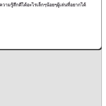
รู้สึกดีได้อะไรเล็กๆน้อยๆผู้เล่นที่อยากได้