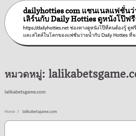
Skip
dailyhotties com แชนเนลแฟชั่นว่
to
เลิร์นกับ Daily Hotties ดูหนังโป๊ฟร
content
https://dailyhotties.net ช่องทางดูหนังโป๊ที่คนต้องรู
และสไตล์ในโลกของแฟชั่นว่ายน้ำกับ Daily Hotties ที่จ
หมวดหมู่:
lalikabetsgame.
lalikabetsgame.com
Home
lalikabetsgame.com