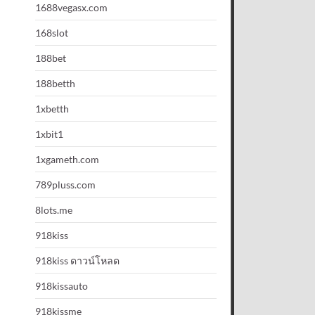
1688vegasx.com
168slot
188bet
188betth
1xbetth
1xbit1
1xgameth.com
789pluss.com
8lots.me
918kiss
918kiss ดาวน์โหลด
918kissauto
918kissme