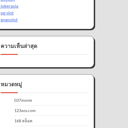
jokerasia
pg slot
gogoslot
ความเห็นล่าสุด
หมวดหมู่
037movie
123xos.com
168 สล็อต