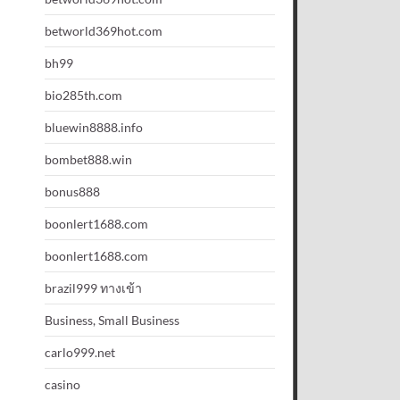
betworld369hot.com
bh99
bio285th.com
bluewin8888.info
bombet888.win
bonus888
boonlert1688.com
boonlert1688.com
brazil999 ทางเข้า
Business, Small Business
carlo999.net
casino