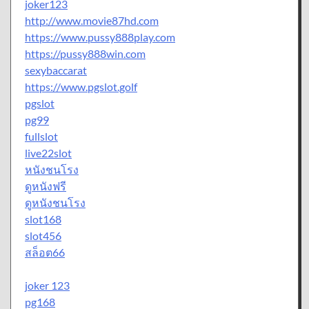
joker123
http://www.movie87hd.com
https://www.pussy888play.com
https://pussy888win.com
sexybaccarat
https://www.pgslot.golf
pgslot
pg99
fullslot
live22slot
หนังชนโรง
ดูหนังฟรี
ดูหนังชนโรง
slot168
slot456
สล็อต66
joker 123
pg168