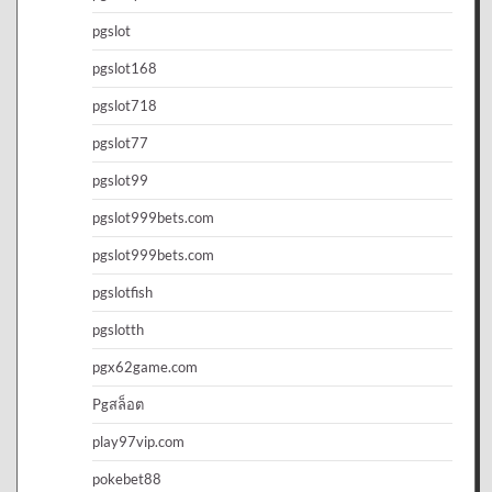
pgslot
pgslot168
pgslot718
pgslot77
pgslot99
pgslot999bets.com
pgslot999bets.com
pgslotfish
pgslotth
pgx62game.com
Pgสล็อต
play97vip.com
pokebet88