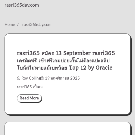
rasri365day.com
Home
rasri365day.com
rasri365 สมัคร 13 September rasri365
เครดิตฟรี เข้าฟรีเกมบ่อยเกิ๊นไม่ต้องแปะสลิป
โบนัสไม่หายแม้เบทน้อย Top 12 by Gracie
Roy Collins
19 พฤศจิกายน 2025
rasri365 เป็นเว…
Read More