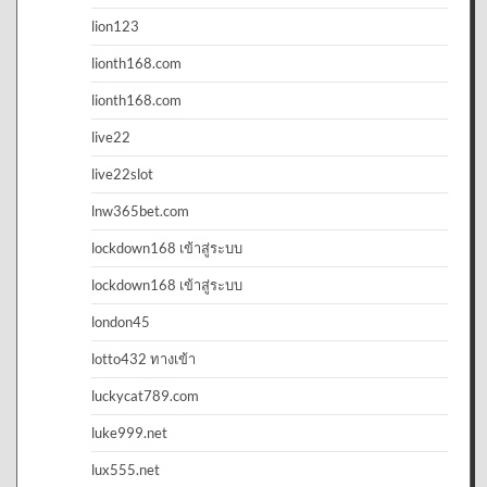
lion123
lionth168.com
lionth168.com
live22
live22slot
lnw365bet.com
lockdown168 เข้าสู่ระบบ
lockdown168 เข้าสู่ระบบ
london45
lotto432 ทางเข้า
luckycat789.com
luke999.net
lux555.net