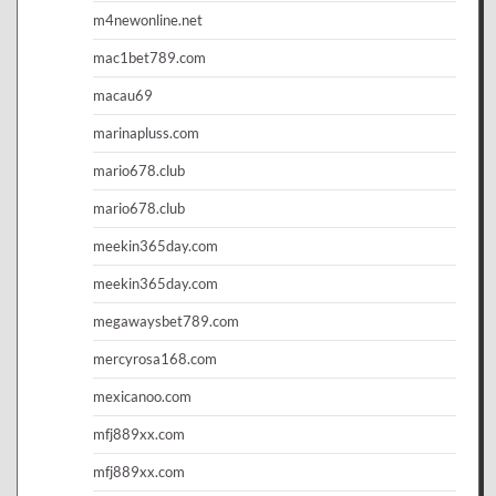
m4newonline.net
mac1bet789.com
macau69
marinapluss.com
mario678.club
mario678.club
meekin365day.com
meekin365day.com
megawaysbet789.com
mercyrosa168.com
mexicanoo.com
mfj889xx.com
mfj889xx.com