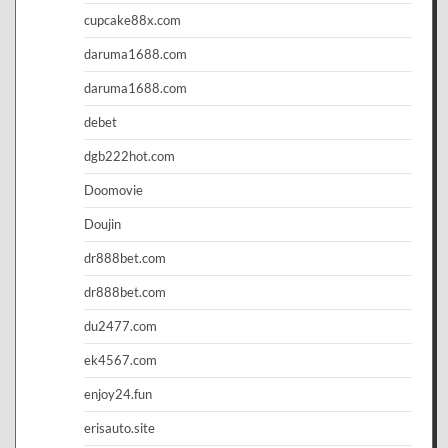
cupcake88x.com
daruma1688.com
daruma1688.com
debet
dgb222hot.com
Doomovie
Doujin
dr888bet.com
dr888bet.com
du2477.com
ek4567.com
enjoy24.fun
erisauto.site