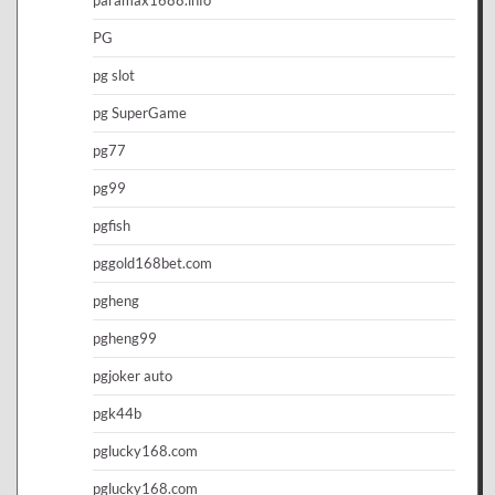
paramax1688.info
PG
pg slot
pg SuperGame
pg77
pg99
pgfish
pggold168bet.com
pgheng
pgheng99
pgjoker auto
pgk44b
pglucky168.com
pglucky168.com