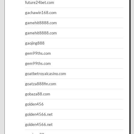
future24bet.com
gachawin168.com
gamehit8888.com
gamehit8888.com
gaojing888
gem99ths.com
gem99ths.com
goatbetroyalcasino.com
goatza888fin.com
gobaza88.com
golden456
golden4566.net
golden4566.net