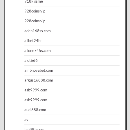
918kissme
928coins.vip
928coins.vip
aden168ss.com
allbet24hr
allone745s.com
alot666
ambnovabet.com
argus16888.com
asb9999.com
asb9999.com
audi688.com
av
ba88th.com