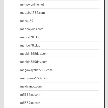
m4newonline.net
mac1bet789.com
macau69
marinapluss.com
mario678.club
mario678.club
meekin365day.com
meekin365day.com
megawaysbet789.com
mercyrosa168.com
mexicanoo.com
mfj889xx.com
mfj889xx.com