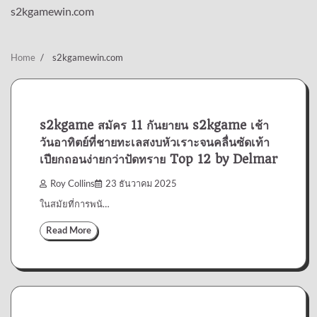
s2kgamewin.com
Home
s2kgamewin.com
s2kgame สมัคร 11 กันยายน s2kgame เช้า
วันอาทิตย์ที่ชายทะเลสงบหัวเราะจนคลื่นซัดเท้า
เปียกถอนง่ายกว่าปัดทราย Top 12 by Delmar
Roy Collins
23 ธันวาคม 2025
ในสมัยที่การพนั…
Read More