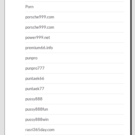
Porn
porsche999.com
porsche999.com
power999.net
premium66.info
punpro
punpro777
puntaek66
puntaek77
pussy888
pussy888fun
pussy888win
rasri365day.com