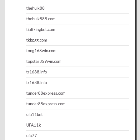
thehulk88
thehulk888.com
tia8kingbet.com
tkbpgg.com
tong168win.com
topstar359win.com
tr1688.info
tr1688.info
tunder88express.com
tunder88express.com
ufa11bet
UFA11k
ufa77