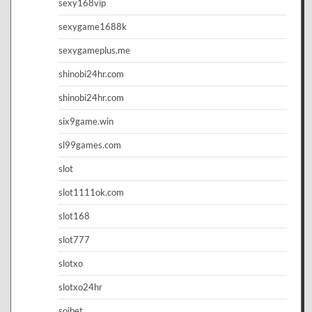
sexy168vip
sexygame1688k
sexygameplus.me
shinobi24hr.com
shinobi24hr.com
six9game.win
sl99games.com
slot
slot1111ok.com
slot168
slot777
slotxo
slotxo24hr
soibet