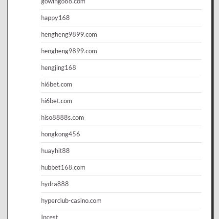
gowingo88.com
happy168
hengheng9899.com
hengheng9899.com
hengjing168
hi6bet.com
hi6bet.com
hiso8888s.com
hongkong456
huayhit88
hubbet168.com
hydra888
hyperclub-casino.com
Incest