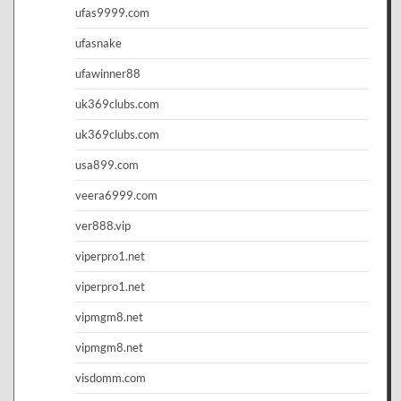
ufas9999.com
ufasnake
ufawinner88
uk369clubs.com
uk369clubs.com
usa899.com
veera6999.com
ver888.vip
viperpro1.net
viperpro1.net
vipmgm8.net
vipmgm8.net
visdomm.com