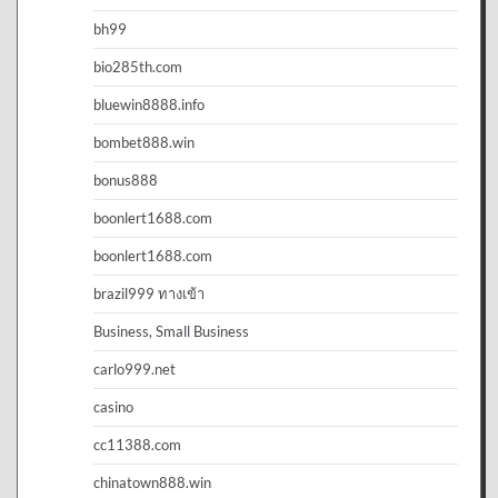
bh99
bio285th.com
bluewin8888.info
bombet888.win
bonus888
boonlert1688.com
boonlert1688.com
brazil999 ทางเข้า
Business, Small Business
carlo999.net
casino
cc11388.com
chinatown888.win