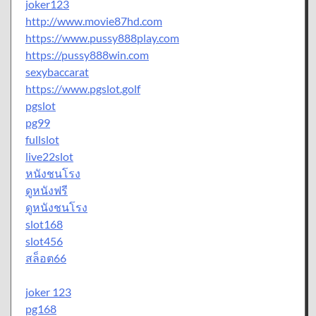
joker123
http://www.movie87hd.com
https://www.pussy888play.com
https://pussy888win.com
sexybaccarat
https://www.pgslot.golf
pgslot
pg99
fullslot
live22slot
หนังชนโรง
ดูหนังฟรี
ดูหนังชนโรง
slot168
slot456
สล็อต66
joker 123
pg168