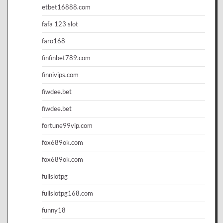
etbet16888.com
fafa 123 slot
faro168
finfinbet789.com
finnivips.com
fiwdee.bet
fiwdee.bet
fortune99vip.com
fox689ok.com
fox689ok.com
fullslotpg
fullslotpg168.com
funny18