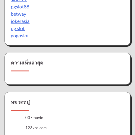
pgslot88
betway
jokerasia
pg slot
gogoslot
ความเห็นล่าสุด
หมวดหมู่
037movie
123xos.com