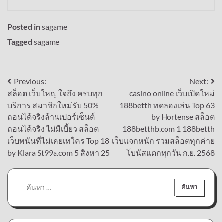
Posted in
sagame
Tagged
sagame
แนะแนว
Previous:
Next:
สล็อต เว็บใหญ่ ใจถึง ครบทุก
casino online เว็บเปิดใหม่
เรื่อง
บริการ สมาชิกใหม่รับ 50%
188betth ทดลองเล่น Top 63
ถอนได้จริงล้านเปอร์เซ็นต์
by Hortense สล็อต
ถอนได้จริง ไม่มีเบี้ยว สล็อต
188betthb.com 1 188betth
เว็บพนันที่ไม่เคยเทใคร Top 18
เว็บแจกหนัก รวมสล็อตทุกค่าย
by Klara St99a.com 5 สิงหา 25
โบนัสแตกทุกวัน ก.ย. 2568
ค้นหา
สำหรับ: