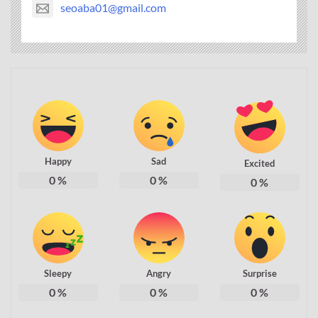
seoaba01@gmail.com
Happy
Sad
Excited
0
%
0
%
0
%
Sleepy
Angry
Surprise
0
%
0
%
0
%