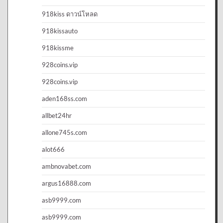
918kiss ดาวน์โหลด
918kissauto
918kissme
928coins.vip
928coins.vip
aden168ss.com
allbet24hr
allone745s.com
alot666
ambnovabet.com
argus16888.com
asb9999.com
asb9999.com