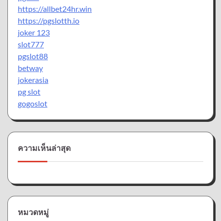
https://allbet24hr.win
https://pgslotth.io
joker 123
slot777
pgslot88
betway
jokerasia
pg slot
gogoslot
ความเห็นล่าสุด
หมวดหมู่