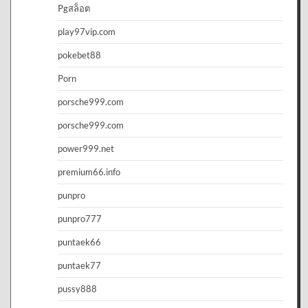
Pgสล็อต
play97vip.com
pokebet88
Porn
porsche999.com
porsche999.com
power999.net
premium66.info
punpro
punpro777
puntaek66
puntaek77
pussy888