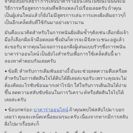
จำต้องบอกเลยว่า การเล่นบาคาร่าออนไลน์ในขณะนี้นั้นจะมี
วิธีการหรือสูตรการเล่นที่พลิกแพลงไปเรื่อยเลยครับ ถ้าคุณ
เป็นผู้เล่นใหม่แล้วก็ยังไม่มีสูตรการเล่น การแทงฝั่งเดิมยาวๆก็
เป็นอีกเคล็ดลับที่ใช้กันมาอย่างยาวนาน
มันคือแนวคิดสำหรับในการพนันฝั่งเดิมซ้ำๆดังเช่น เลือกฝั่งเจ้า
มือก็เลือกฝั่งเจ้ามือตลอด ซึ่งมันก็ควรจะมีจังหวะชนะอยู่แล้ว
ล่ะขอรับ หากคุณไม่เจอการออกฝั่งผู้เล่นแบบรัวๆซึ่งการพนัน
บาคาร่าออนไลน์ เป็นยังไงสำหรับเพื่อการใช้เคล็ดลับนี้ มา
ลองหาคำตอบกันเลยครับ
• ข้อดี: สำหรับการเดิมพันอย่างงี้ มันจะช่วยลดความตึงเครียด
สำหรับในการตัดสินใจได้ดิบได้ดีเลยล่ะขอรับ เพราะคุณจะไม่
ต้องคิดอะไรซับซ้อนมากเท่าไรนัก ใส่ใจกับการเดินเงินได้ง่าย
ขึ้น ลดความสลับซับซ้อนในการวิเคราะห์หรือตัดสินใจไปได้
เลยล่ะครับ
• ข้อบกพร่อง:
บาคาร่าออนไลน์
ถ้าคุณพบไพ่สลับไปมา บอก
เลยว่า คุณจะเหน็ดเหนื่อยแน่ๆนะครับ เนื่องจากหากมีการสลับ
ฝั่งไปมาเรื่อยล่ะก็