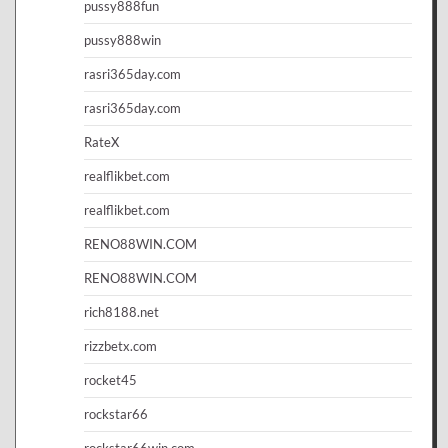
pussy888fun
pussy888win
rasri365day.com
rasri365day.com
RateX
realflikbet.com
realflikbet.com
RENO88WIN.COM
RENO88WIN.COM
rich8188.net
rizzbetx.com
rocket45
rockstar66
rockstar66win.com