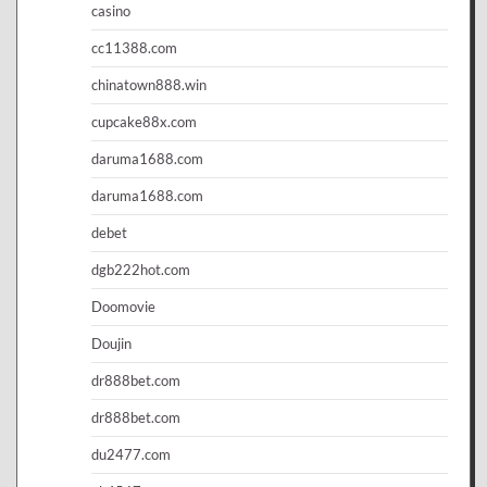
casino
cc11388.com
chinatown888.win
cupcake88x.com
daruma1688.com
daruma1688.com
debet
dgb222hot.com
Doomovie
Doujin
dr888bet.com
dr888bet.com
du2477.com