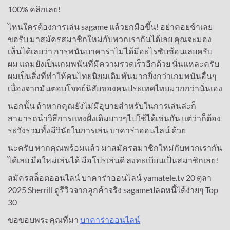
100% คลิกเลย!
ไหนใครต้องการเล่น sagame แล้วยกมือขึ้น! อย่าคอยช้าเลย
ขอรับ มาสมัครสมาชิกใหม่กับพวกเรากันได้เลย คุณจะมอง
เห็นได้เลยว่า การพนันบาคาร่าไม่ได้มีอะไรซับซ้อนเลยครับ
ผม แถมยังเป็นเกมพนันที่มีความรวดเร็วอีกด้วย นั่นแหละครับ
ผมเป็นสิ่งที่ทำให้คนไทยนิยมเดิมพันมากยิ่งกว่าเกมพนันอื่นๆ
เนื่องจากมันตอบโจทย์นิสัยของคนประเทศไทยมากกว่านั่นเอง
นอกนั้น ถ้าหากคุณยังไม่มีอุบายสำหรับในการเล่นล่ะก็
สามารถนำวิธีการแทงฝั่งเดิมยาวๆไปใช้ได้เช่นกัน แต่ว่าก็ต้อง
ระวังรวมทั้งมีวินัยในการเล่น บาคาร่าออนไลน์ ด้วย
นะครับ หากคุณพร้อมแล้ว มาสมัครสมาชิกใหม่กับพวกเรากัน
ได้เลย มือใหม่เล่นได้ มือโปรเล่นดี ลงทะเบียนเป็นสมาชิกเลย!
สมัครสล็อตออนไลน์ บาคาร่าออนไลน์ yamatele.tv 20 ตุลา
2025 Sherrill ดูรีวิวจากลูกค้าจริง sagameปลดหนี้ได้ง่ายๆ Top
30
ขอขอบพระคุณที่มา
บาคาร่าออนไลน์