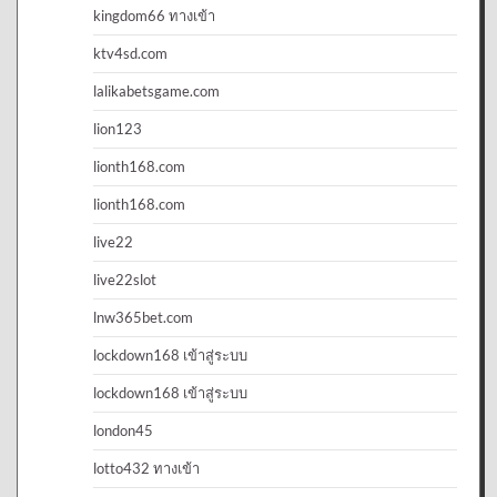
kingdom66 ทางเข้า
ktv4sd.com
lalikabetsgame.com
lion123
lionth168.com
lionth168.com
live22
live22slot
lnw365bet.com
lockdown168 เข้าสู่ระบบ
lockdown168 เข้าสู่ระบบ
london45
lotto432 ทางเข้า