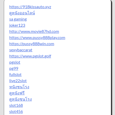
https://918kissauto.xyz
ดูหนังออนไลน์
sa gaming
joker123
http://www.movie87hd.com
https://www.pussy888play.com
https://pussy888win.com
sexybaccarat
https://www.pgslot.golf
pgslot
pg99
fullslot
live22slot
หนังชนโรง
ดูหนังฟรี
ดูหนังชนโรง
slot168
slot456