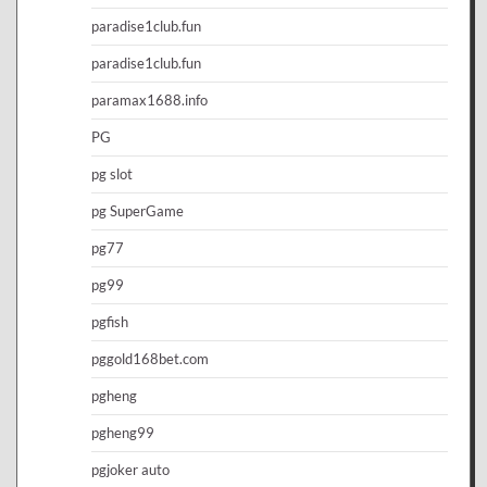
paradise1club.fun
paradise1club.fun
paramax1688.info
PG
pg slot
pg SuperGame
pg77
pg99
pgfish
pggold168bet.com
pgheng
pgheng99
pgjoker auto