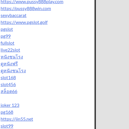
https://www.pussy888play.com
https://pussy888win.com
sexybaccarat
https://www.pgslot.golf
pgslot
pg99
fullslot
live22slot
หนังชนโรง
ดูหนังฟรี
ดูหนังชนโรง
slot168
slot456
สล็อต66
joker 123
pg168
https://jin55.net
slot99