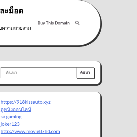
และม็อด
Buy This Domain
ค้นพบความสวยงาม
ค้นหา
สำหรับ:
https://918kissauto.xyz
ดูหนังออนไลน์
sa gaming
joker123
http://www.movie87hd.com