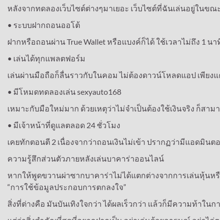
หลังจากทดลองเว็บไซต์ต่างๆมาเยอะ เว็บไซต์ที่ฉันเล่นอยู่ในขณะน
• ระบบฝากถอนออโต้
ฝากหรือถอนผ่าน True Wallet หรือแบงค์ก็ได้ ใช้เวลาไม่ถึง 1 นาที
• เล่นได้ทุกแพลตฟอร์ม
เล่นผ่านมือถือก็ลื่นราวกับในคอม ไม่ต้องดาวน์โหลดแอป เพียงแค่
• มีโหมดทดลองเล่น sexyauto168
เหมาะกับมือใหม่มาก ด้วยเหตุว่าไม่จำเป็นต้องใช้เงินจริง ก็สาม
• มีเจ้าหน้าที่ดูแลตลอด 24 ชั่วโมง
เคยทักตอนตี 2 เนื่องจากว่าถอนเงินไม่เข้า ปรากฏว่ามีแอดมินต
ความรู้สึกส่วนตัวภายหลังเล่นบาคาร่าออนไลน์
หากให้พูดขวานผ่าซากบาคาร่าไม่ได้แตกต่างจากการเล่นหุ้นหรื
“การใช้ข้อมูลประกอบการตกลงใจ”
สิ่งที่ต่างคือ มันบันเทิงใจกว่า ได้ผลเร็วกว่า แล้วก็มีความท้าใน