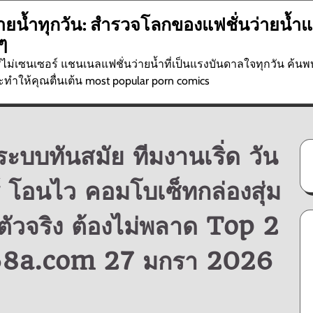
ายน้ำทุกวัน: สำรวจโลกของแฟชั่นว่ายน้ำ
ีๆ
้ ดูฟรีไม่เซนเซอร์ แชนเนลแฟชั่นว่ายน้ำที่เป็นแรงบันดาลใจทุกวัน 
ะทำให้คุณตื่นเต้น most popular porn comics
ะบบทันสมัย ทีมงานเริ่ด วัน
์ โอนไว คอมโบเซ็ทกล่องสุ่ม
าตัวจริง ต้องไม่พลาด Top 2
68a.com 27 มกรา 2026