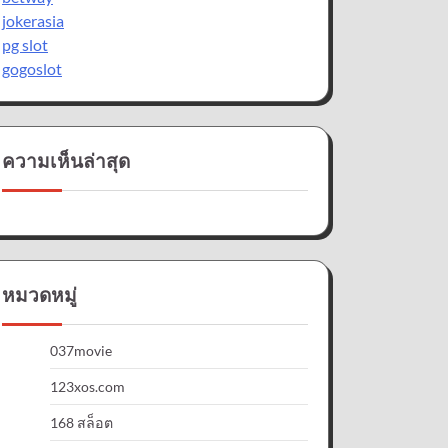
jokerasia
pg slot
gogoslot
ความเห็นล่าสุด
หมวดหมู่
037movie
123xos.com
168 สล็อต