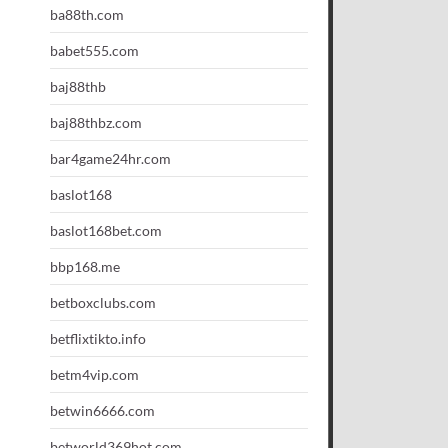
ba88th.com
babet555.com
baj88thb
baj88thbz.com
bar4game24hr.com
baslot168
baslot168bet.com
bbp168.me
betboxclubs.com
betflixtikto.info
betm4vip.com
betwin6666.com
betworld369hot.com