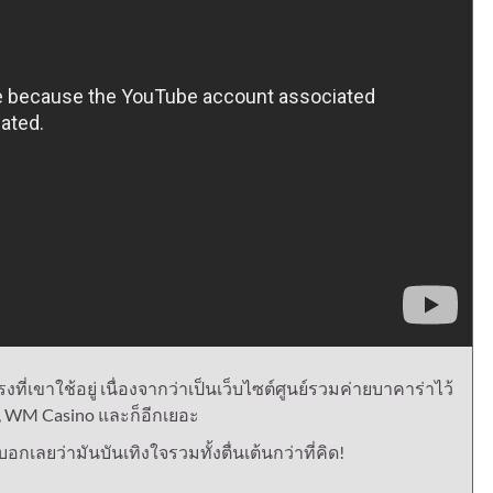
ที่เขาใช้อยู่ เนื่องจากว่าเป็นเว็บไซต์ศูนย์รวมค่ายบาคาร่าไว้
g, WM Casino และก็อีกเยอะ
เลยว่ามันบันเทิงใจรวมทั้งตื่นเต้นกว่าที่คิด!