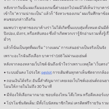
หลังจากวันนั้น ผมเริ่มมองเกมนี้ต่างออกไป ผมมิได้เห็นว่าบาคาร
เข้าใจ “ความน่าจะเป็น” แล้วก็ “จังหวะของเกม” ผมเริ่มศึกษาข้อ
คนชอบกล่าวถึงกัน
ผมพบว่า ทุกตาของบาค้างร่า ไม่ได้เกิดขึ้นแบบสุ่มทั้งหมด มันมีต้
ปิงปอง, มังกร, หรือสลับสอง ซึ่งถ้าเกิดพวกเรารู้จักอ่านรวมทั้ง
มั่วๆ
แล้วก็นั่นเป็นจุดที่ผมเริ่ม “วางแผน” การเล่นอย่างเป็นจริงเป็นจัง
เพราะอะไรฉันถึงเลือก บาคาร่า168 ไม่ผ่านเอเย่นต์
หลังจากลองหลายเว็บไซต์ ฉันถึงเข้าใจว่าเพราะเหตุใด “เว็บตรง” ถ
• ระบบมั่นคง โปร่งใส:
pgslot
การเดิมพันทุกตาเห็นชัดจากกล้องส
• ถอนเงินได้จริง: อันนี้สำคัญมาก! เคยเจอเว็บไซต์เอเย่นต์ถอนย
โอนให้ภายในไม่ถึง 30 วินาที
• มีห้องให้เลือกมากมาย: ชอบห้องไหน โต๊ะไหน หรือดีลเลอร์แบ
• โปรโมชั่นจัดเต็ม: มีทั้งโบนัสสมาชิกใหม่ เครดิตฟรีรายวัน รว