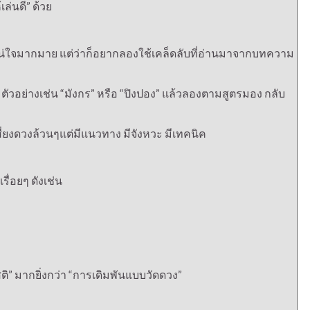
เล่นดี” ด้วย
่แน่ใจมากมาย แต่ว่าก็อยากลองใช้เคล็ดลับที่อ่านมาจากบทความ
ตัวอย่างเช่น “มังกร” หรือ “ปิงปอง” แล้วลองตามสูตรมอง กลับ
สี่ยงดวงล้วนๆแต่มีแนวทาง มีจังหวะ มีเทคนิค
รื่อยๆ ดังเช่น
ติ” มากยิ่งกว่า “การเดิมพันแบบวัดดวง”