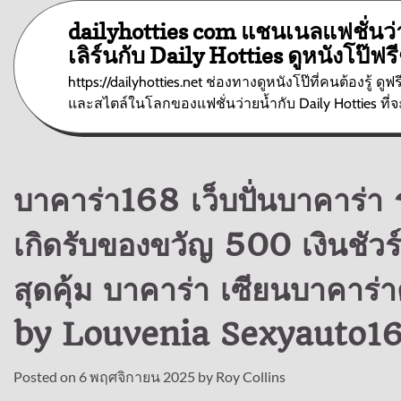
Skip
dailyhotties com แชนเนลแฟชั่นว่
to
เลิร์นกับ Daily Hotties ดูหนังโป๊ฟร
content
https://dailyhotties.net ช่องทางดูหนังโป๊ที่คนต้องรู
และสไตล์ในโลกของแฟชั่นว่ายน้ำกับ Daily Hotties ที่จ
บาคาร่า168 เว็บปั่นบาคาร่า ร
เกิดรับของขวัญ 500 เงินชัวร
สุดคุ้ม บาคาร่า เซียนบาคาร่
by Louvenia Sexyauto1
Posted on
6 พฤศจิกายน 2025
by
Roy Collins