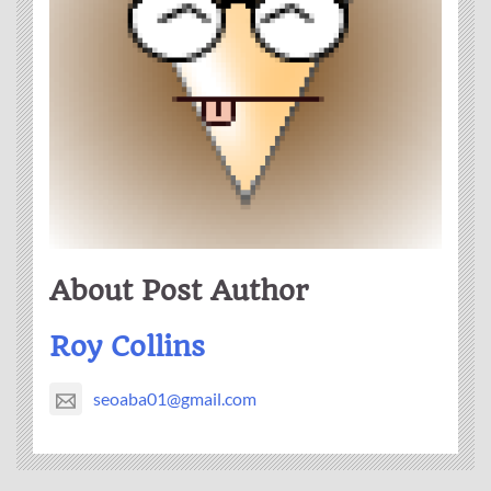
About Post Author
Roy Collins
seoaba01@gmail.com