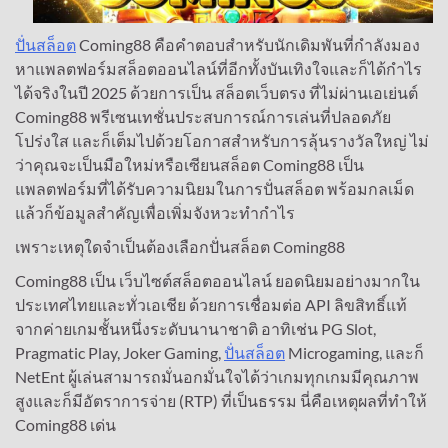
ปั่นสล็อต
Coming88 คือคำตอบสำหรับนักเดิมพันที่กำลังมอง
หาแพลตฟอร์มสล็อตออนไลน์ที่อีกทั้งบันเทิงใจและก็ได้กำไร
ได้จริงในปี 2025 ด้วยการเป็น สล็อตเว็บตรง ที่ไม่ผ่านเอเย่นต์
Coming88 พรีเซนเทชั่นประสบการณ์การเล่นที่ปลอดภัย
โปร่งใส และก็เต็มไปด้วยโอกาสสำหรับการลุ้นรางวัลใหญ่ ไม่
ว่าคุณจะเป็นมือใหม่หรือเซียนสล็อต Coming88 เป็น
แพลตฟอร์มที่ได้รับความนิยมในการปั่นสล็อต พร้อมกลเม็ด
แล้วก็ข้อมูลสำคัญเพื่อเพิ่มจังหวะทำกำไร
เพราะเหตุใดจำเป็นต้องเลือกปั่นสล็อต Coming88
Coming88 เป็น เว็บไซต์สล็อตออนไลน์ ยอดนิยมอย่างมากใน
ประเทศไทยและทั่วเอเชีย ด้วยการเชื่อมต่อ API ลิขสิทธิ์แท้
จากค่ายเกมชั้นหนึ่งระดับนานาชาติ อาทิเช่น PG Slot,
Pragmatic Play, Joker Gaming,
ปั่นสล็อต
Microgaming, และก็
NetEnt ผู้เล่นสามารถมั่นอกมั่นใจได้ว่าเกมทุกเกมมีคุณภาพ
สูงและก็มีอัตราการจ่าย (RTP) ที่เป็นธรรม นี่คือเหตุผลที่ทำให้
Coming88 เด่น