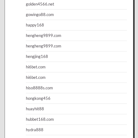
golden4566.net
gowingo88.com
happy168
hengheng9899.com
hengheng9899.com
hengjing168
hi6bet.com
hi6bet.com
hiso8888s.com
hongkong456
huayhit88
hubbet168.com
hydra888