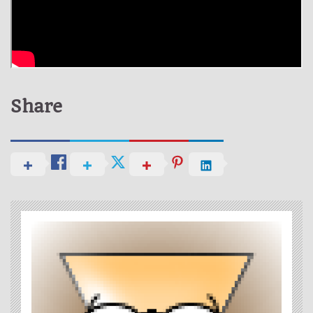
Share