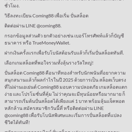
ชั่วโมง.
วิธีลงทะเบียน Coming88 เพื่อเริ่ม ปั่นสล็อต
ติดต่อผ่าน LINE @coming88.
กรอกข้อมูลส่วนตัว ยกตัวอย่างเช่น เบอร์โทรศัพท์แล้วก็บัญชี
ธนาคาร หรือ TrueMoneyWallet.
ฝากเงินครั้งแรกเพื่อรับโบนัสต้อนรับแล้วก็เริ่มปั่นสล็อตทันที.
เลือกเกมสล็อตที่พอใจรวมทั้งลุ้นรางวัลใหญ่!
ปั่นสล็อต Coming88 คือนาทีทองสำหรับนักพนันที่อยากความ
สนุกสนานแล้วก็ผลกำไรในปี 2025 ด้วยการเป็น สล็อตเว็บตรง
ที่ไม่ผ่านเอเย่นต์ Coming88 มอบความปลอดภัย เกมสล็อตแตก
ง่าย และโปรโมชั่นที่คุ้ม ไม่ว่าคุณจะมีทุนน้อยหรือมากมาย ก็
สามารถเริ่มต้นปั่นสล็อตได้เพียงแค่ 1 บาท พร้อมลุ้นแจ็คพอต
หลักล้าน สมัครสมาชิกวันนี้ที่ หรือติดต่อผ่าน LINE
@coming88 เพื่อรับโบนัสพิเศษและเริ่มการปั่นสล็อตที่แปลง
ชีวิตได้ทันที!