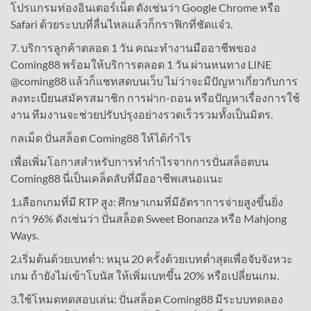
โปรแกรมท่องอินเตอร์เน็ต ดังเช่นว่า Google Chrome หรือ
Safari ด้วยระบบที่ลื่นไหลแล้วก็กราฟิกที่ชัดแจ๋ว.
7. บริการลูกค้าตลอด 1 วัน คณะทำงานมืออาชีพของ
Coming88 พร้อมให้บริการตลอด 1 วัน ผ่านหนทาง LINE
@coming88 แล้วก็แชทสดบนเว็บ ไม่ว่าจะมีปัญหาเกี่ยวกับการ
ลงทะเบียนสมัครสมาชิก การฝาก-ถอน หรือปัญหาเรื่องการใช้
งาน ทีมงานจะช่วยปรับปรุงอย่างรวดเร็วรวมทั้งเป็นมิตร.
กลเม็ด ปั่นสล็อต Coming88 ให้ได้กำไร
เพื่อเพิ่มโอกาสสำหรับการทำกำไรจากการปั่นสล็อตบน
Coming88 นี่เป็นเคล็ดลับที่มืออาชีพเสนอแนะ
1.เลือกเกมที่มี RTP สูง: ศึกษาเกมที่มีอัตราการจ่ายสูงขึ้นยิ่ง
กว่า 96% ดังเช่นว่า ปั่นสล็อต Sweet Bonanza หรือ Mahjong
Ways.
2.เริ่มต้นด้วยเบทต่ำ: หมุน 20 ครั้งด้วยเบทต่ำสุดเพื่อจับจังหวะ
เกม ถ้ายังไม่เข้าโบนัส ให้เพิ่มเบทขึ้น 20% หรือเปลี่ยนเกม.
3.ใช้โหมดทดสอบเล่น: ปั่นสล็อต Coming88 มีระบบทดลอง