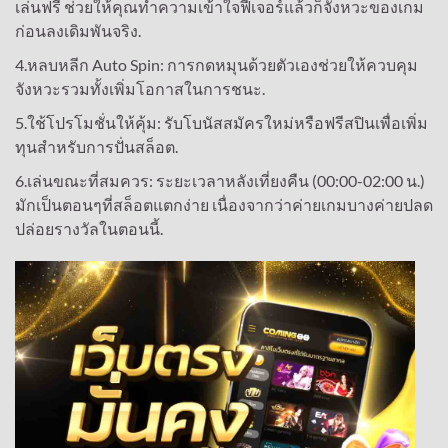
เล่นฟรี ช่วยให้คุณทำความเข้าใจฟีเจอร์แล้วก็จังหวะของเกม
ก่อนลงเดิมพันจริง.
4.หลบหลีก Auto Spin: การกดหมุนด้วยตัวเองช่วยให้ควบคุม
จังหวะรวมทั้งเพิ่มโอกาสในการชนะ.
5.ใช้โปรโมชั่นให้คุ้ม: รับโบนัสสมัครใหม่หรือฟรีสปินเพื่อเพิ่ม
ทุนสำหรับการปั่นสล็อต.
6.เล่นขณะที่สมควร: ระยะเวลาหลังเที่ยงคืน (00:00-02:00 น.)
มักเป็นตอนๆที่สล็อตแตกง่าย เนื่องจากว่าค่ายเกมบางค่ายปลด
ปล่อยรางวัลในตอนนี้.