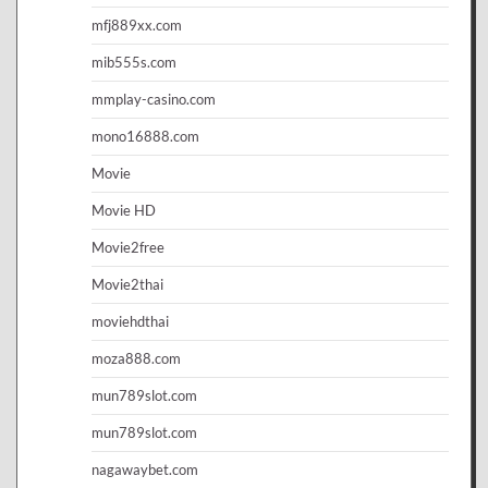
mfj889xx.com
mib555s.com
mmplay-casino.com
mono16888.com
Movie
Movie HD
Movie2free
Movie2thai
moviehdthai
moza888.com
mun789slot.com
mun789slot.com
nagawaybet.com