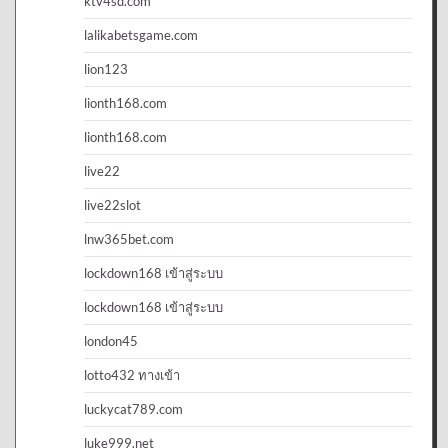
ktv4sd.com
lalikabetsgame.com
lion123
lionth168.com
lionth168.com
live22
live22slot
lnw365bet.com
lockdown168 เข้าสู่ระบบ
lockdown168 เข้าสู่ระบบ
london45
lotto432 ทางเข้า
luckycat789.com
luke999.net