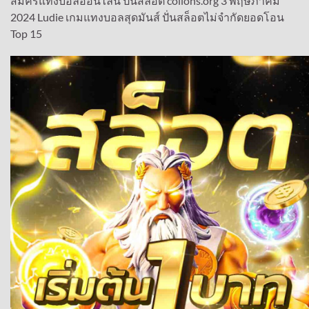
สมัครแทงบอลออนไลน์ ปั่นสล็อต colions.org 3 พฤษภาคม
2024 Ludie เกมแทงบอลสุดมันส์ ปั่นสล็อตไม่จำกัดยอดโอน
Top 15