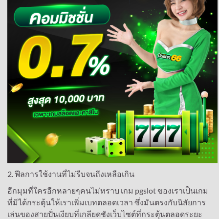
2. ฟีลการใช้งานที่ไม่รีบจนถึงเหลือเกิน
อีกมุมที่ใครอีกหลายๆคนไม่ทราบ เกม pgslot ของเราเป็นเกม
ที่มิได้กระตุ้นให้เราเพิ่มเบทตลอดเวลา ซึ่งมันตรงกับนิสัยการ
เล่นของสายปั่นเงียบที่เกลียดชังเว็บไซต์ที่กระตุ้นตลอดระยะ