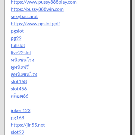
https://www.pussy888play.com
https://pussy888win.com
sexybaccarat
https://www.pgslot.golf
pgslot
pg99
fullslot
live22slot
หนังชนโรง
ดูหนังฟรี
ดูหนังชนโรง
slot168
slot456
สล็อต66
joker 123
pg168
https://jin55.net
slot99