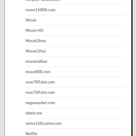
mono16888.com
Movie
Movie HD
Movie2free
Movie2thai
moviehdthai
moza888.com
mun789slot.com
mun789slot.com
nagawaybet.com
nbwin.me
nemo168casino.com
Netflix