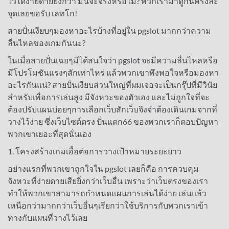
ไว้ได้ง่ายดายยิ่งกว่า มันจะจริงหรือไม่? พวกเรามาดูกันครั้งละ
จุดเลยขอรับ เลทโก!
สายปั่นเงียบๆมองหาอะไรบ้างที่อยู่ใน pgslot มากกว่าความ
ลื่นไหลของเกมกันนะ?
ในเมื่อสายปั่นเฉยๆมิได้สนใจว่า pgslot จะมีความลื่นไหลหรือ
มีโปรโมชันแรงๆสักเท่าไหร่ แล้วพวกเขาพึงพอใจหรือมองหา
อะไรกันแน่? สายปั่นเงียบส่วนใหญ่ที่ผมเจอจะเป็นกรุ๊ปที่มีวินัย
สำหรับเพื่อการเล่นสูง มีจังหวะของตัวเอง และไม่ถูกใจที่จะ
ต้องปรับแผนบ่อยๆการเลือกเว็บสักเว็บจึงจำต้องเดินเกมจากที่
วางไว้ง่าย ซึ่งเว็บไซต์ตรง ปั่นแตก66 ของพวกเราก็ตอบปัญหา
พวกเขาเยอะที่สุดนั่นเอง
1. โครงสร้างเกมเอื้อต่อการวางเป้าหมายระยะยาว
อย่างแรกที่พวกเขาถูกใจใน pgslot เลยก็คือ การควบคุม
จังหวะที่ง่ายดายเสียยิ่งกว่าเว็บอื่น เพราะว่าเว็บตรงของเรา
ทำให้พวกเขาสามารถกำหนดแผนการเล่นได้ง่าย เล่นแล้ว
เหนือกว่ามากกว่าเว็บอื่นๆเรียกว่าใช้บริการกับพวกเราเข้า
ทางกับแผนที่วางไว้เลย