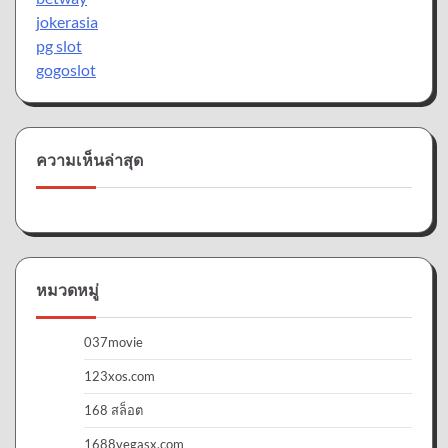
jokerasia
pg slot
gogoslot
ความเห็นล่าสุด
หมวดหมู่
037movie
123xos.com
168 สล็อต
1688vegasx.com