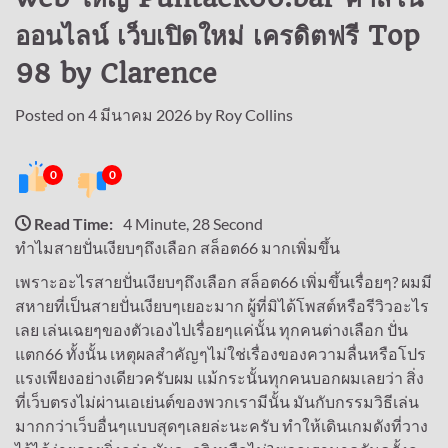
ออนไลน์ เว็บเปิดใหม่ เครดิตฟรี Top
98 by Clarence
Posted on
4 มีนาคม 2026
by
Roy Collins
0
0
Read Time:
4 Minute, 28 Second
ทำไมสายปั่นเงียบๆถึงเลือก สล็อต66 มากเพิ่มขึ้น
เพราะอะไรสายปั่นเงียบๆถึงเลือก สล็อต66 เพิ่มขึ้นเรื่อยๆ? ผมมี
สหายที่เป็นสายปั่นเงียบๆเยอะมาก ผู้ที่มิได้โพสต์หรือรีวิวอะไร
เลย เล่นเฉยๆของตัวเองไปเรื่อยๆแค่นั้น ทุกคนต่างเลือก ปั่น
แตก66 ทั้งนั้น เหตุผลสำคัญๆไม่ใช่เรื่องของความลื่นหรือโปร
แรงเพียงอย่างเดียวครับผม แม้กระนั้นทุกคนบอกผมเลยว่า สิ่ง
ที่เว็บตรงไม่ผ่านเอเย่นต์ของพวกเรามีนั้น มันกับกรรมวิธีเล่น
มากกว่าเว็บอื่นๆแบบสุดๆเลยล่ะนะครับ ทำให้เดินเกมดังที่วาง