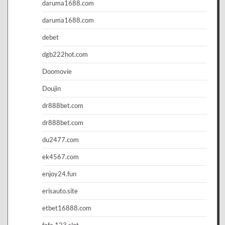
daruma1688.com
daruma1688.com
debet
dgb222hot.com
Doomovie
Doujin
dr888bet.com
dr888bet.com
du2477.com
ek4567.com
enjoy24.fun
erisauto.site
etbet16888.com
fafa 123 slot