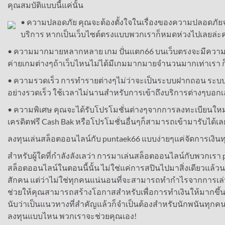
คุณสมบัติแบบนี้แค่นั้น
• ความปลอดภัย คุณจะต้องตั้งใจในเรื่องของความปลอดภัยจ
บริการ หากเป็นเว็บไซต์ตรงแบบพวกเราก็หมดห่วงไปเลยล่ะ
• ความมากมายหลากหลาย เกม ปั่นแตก66 บนเว็บตรงจะมีความหลาก
ค่ายเกมต่างๆถ้าเว็บไหนไม่ได้มีเกมมากมายจำนวนมากเท่าเรา ก็
• ความรวดเร็ว การทำรายต่างๆไม่ว่าจะเป็นระบบฝากถอน ระบบ
อย่างรวดเร็ว ใช้เวลาไม่นานสำหรับการเข้าถึงบริการต่างๆบอกเ
• ความพิเศษ คุณจะได้รับโปรโมชั่นต่างๆจากการลงทะเบียนใหม่ก
เครดิตฟรี Cash Bak หรือโปรโมชั่นอื่นๆก็สามารถเข้ามารับได้เ
ลงทุนเล่นสล็อตออนไลน์กับ puntaek66 แบบง่ายๆแค่จัดการเงินทุ
สำหรับผู้ใดที่กำลังลังเลว่า การมาเล่นสล็อตออนไลน์กับพวกเร
สล็อตออนไลน์ในตอนนี้นั้น ไม่ใช่แค่การสปินไปมาสิ่งเดียวแล
สักคน แต่ว่าไม่ใช่ทุกคนแน่นอนที่จะสามารถทำกำไรจากการเล่น
ช่วยให้คุณสามารถสร้างโอกาสสำหรับเพื่อการทำเงินให้มากขึ้นไ
นับว่าเป็นแนวทางที่สำคัญแล้วก็จำเป็นต้องสำหรับนักพนันทุกคนแ
ลงทุนแบบไหน พวกเราจะช่วยคุณเอง!