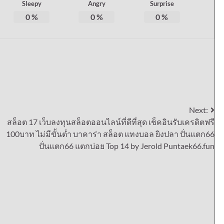
Sleepy
Angry
Surprise
0
%
0
%
0
%
Next:
สล็อต 17 เว็บลงทุนสล็อตออนไลน์ที่ดีที่สุด เช็คอินรับเครดิตฟรี
100บาท ไม่มีขั้นต่ำ บาคาร่า สล็อต แทงบอล ยิงปลา ปั่นแตก66
ปั่นแตก66 แตกบ่อย Top 14 by Jerold Puntaek66.fun