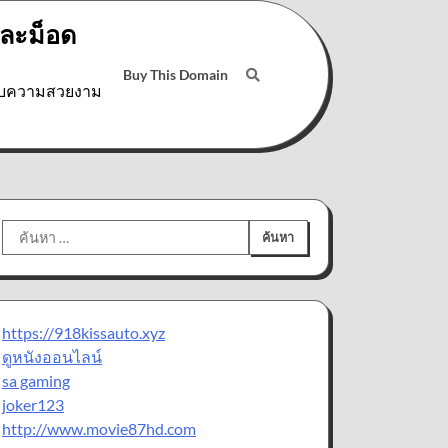
และม็อด
Buy This Domain
ค้นพบความสวยงาม
ค้นหา
สำหรับ:
https://918kissauto.xyz
ดูหนังออนไลน์
sa gaming
joker123
http://www.movie87hd.com