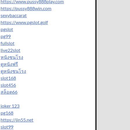
https://www.pussy888play.com
https://pussy888win.com
sexybaccarat
https://www.pgslot.golf
pgslot
pg99
fullslot
live22slot
หนังชนโรง
ดูหนังฟรี
ดูหนังชนโรง
slot168
slot456
สล็อต66
joker 123
pg168
https://jin55.net
slot99