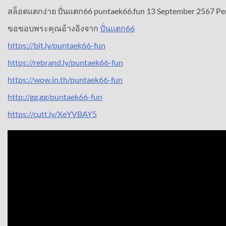
สล็อตแตกง่าย ปั่นแตก66 puntaek66.fun 13 September 2567 Perc
ขอขอบพระคุณอ้างอิงจาก
ปั่นแตก66
https://bit.ly/puntaek66-fun
https://rebrand.ly/puntaek66-fun
https://wow.in.th/puntaek66-fun
http://gg.gg/puntaek66-fun
https://cutt.ly/XeYVBAY5