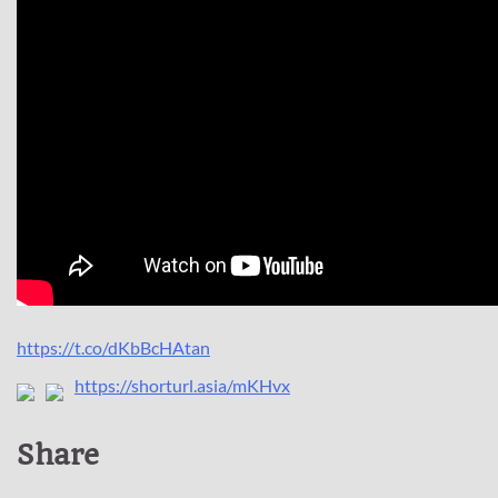
https://t.co/dKbBcHAtan
https://shorturl.asia/mKHvx
Share