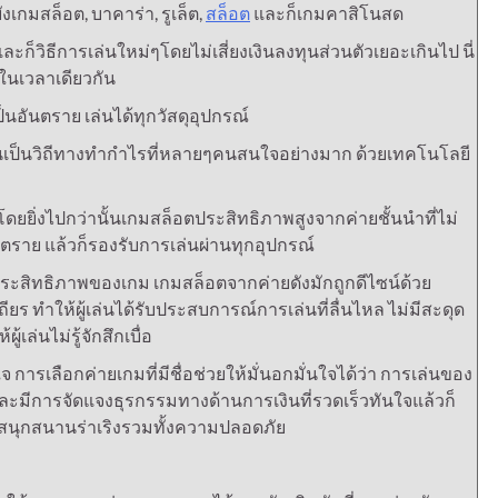
กมสล็อต, บาคาร่า, รูเล็ต,
สล็อต
และก็เกมคาสิโนสด
ก็วิธีการเล่นใหม่ๆโดยไม่เสี่ยงเงินลงทุนส่วนตัวเยอะเกินไป นี่
ในเวลาเดียวกัน
นอันตราย เล่นได้ทุกวัสดุอุปกรณ์
่ยนเป็นวิถีทางทำกำไรที่หลายๆคนสนใจอย่างมาก ด้วยเทคโนโลยี
ดยยิ่งไปกว่านั้นเกมสล็อตประสิทธิภาพสูงจากค่ายชั้นนำที่ไม่
ันตราย แล้วก็รองรับการเล่นผ่านทุกอุปกรณ์
 ประสิทธิภาพของเกม เกมสล็อตจากค่ายดังมักถูกดีไซน์ด้วย
ียร ทำให้ผู้เล่นได้รับประสบการณ์การเล่นที่ลื่นไหล ไม่มีสะดุด
้เล่นไม่รู้จักสึกเบื่อ
 การเลือกค่ายเกมที่มีชื่อช่วยให้มั่นอกมั่นใจได้ว่า การเล่นของ
ะมีการจัดแจงธุรกรรมทางด้านการเงินที่รวดเร็วทันใจแล้วก็
วามสนุกสนานร่าเริงรวมทั้งความปลอดภัย