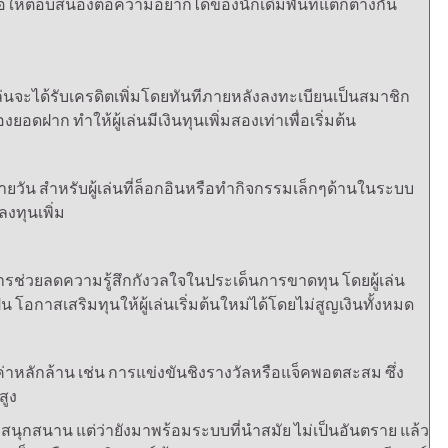
่อให้ตอบสนองต่อความอยากได้ของนักเดิมพันที่แตกต่างกัน
ู้เล่นจะได้รับเครดิตเพิ่มโดยทันทีภายหลังลงทะเบียนเป็นสมาชิก
ดฝาก ทำให้ผู้เล่นมีเงินทุนเพิ่มสองเท่าเพื่อเริ่มต้น
วัน สำหรับผู้เล่นที่ล็อกอินหรือทำกิจกรรมเล็กๆด้านในระบบ
ลงทุนเพิ่ม
็นการช่วยลดความรู้สึกกังวลใจในประเด็นการขาดทุน โดยผู้เล่น
็น โอกาสเสริมทุนให้ผู้เล่นเริ่มต้นใหม่ได้โดยไม่สูญเงินทั้งหมด
่าหลักล้าน เช่น การแข่งขันชิงรางวัลหรือแจ็คพอตสะสม ซึ่ง
สูง
มสนุกสนาน แต่ว่ายังมาพร้อมระบบที่นำสมัย ไม่เป็นอันตราย แล้ว