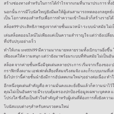
สร้างช่องทางสำหรับในการได้กำไรจากเกมที่นานาประการ ทั้งยังเ
นอกนั้น การมีโบนัสใหญ่ยังมีผลให้ผู้เล่นสามารถทดลองกลยุทธ์และ
เป็น โอกาสทองสำหรับเพื่อการทำความเข้าใจแล้วก็สร้างรายได้
สล็อต99 ประสิทธิภาพสูงจากค่ายชั้นแนวหน้า ระบบนำสมัย ไม่เป็
เล่นสล็อตออนไลน์ไม่เพียงแค่เป็นความสำราญใจ แต่ว่ายังเปลี
ที่ปรับปรุงอย่างเร็ว
ทำให้เกม sretthi99 มีความมากมายหลายรวมทั้งเบิกบานยิ่งขึ้น โ
เพียงแค่ให้ความสนุก แต่ว่ายังมาพร้อมระบบที่ทันสมัย ไม่เป็นอ
สล็อต จากค่ายชั้นหนึ่งมีจุดเด่นหลายประการ เริ่มจากเรื่องของ
กราฟิกที่งดงาม เอฟเฟกต์เสียงที่สมจริงสมจัง และก็ระบบเกมที่เสถ
ยิ่งไปกว่านี้ค่ายชั้นนำยังมีการอัปเดตเกมใหม่ๆอย่างต่อเนื่อง ทำให้ผู
อีกหนึ่งจุดเด่นสำคัญคือ ความมั่นคงและยั่งยืนแล้วก็ความน่าไว้ใจ
คุณไม่เป็นอันตราย มีระบบคุ้มครองปกป้องข้อมูลเฉพาะบุคคล แล
โปร่งใส ซึ่งถือเป็นหัวใจสำคัญสำหรับผู้เล่นที่ต้องการทั้งยังค
โบนัสแบบต่างๆสำหรับคนรวยคนใหม่