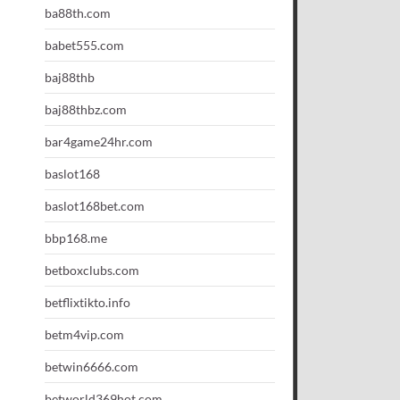
ba88th.com
babet555.com
baj88thb
baj88thbz.com
bar4game24hr.com
baslot168
baslot168bet.com
bbp168.me
betboxclubs.com
betflixtikto.info
betm4vip.com
betwin6666.com
betworld369hot.com