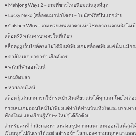
• Mahjong Ways 2 – เกมที่ชาวไทยนิยมเล่นสูงที่สุด
• Lucky Neko (สล็อตแมวนำโชค) – โบนัสฟรีสปินแตกง่าย
• Caishen Wins – เกมทวยเทพเทวดาแห่งโชคลาภ แจกหนักไม่มีย
สล็อต99 พนันครบวงจรในที่เดียว
สล็อตpg เว็บไซต์ตรง ไม่ได้มีแค่เพียงเกมสล็อตเพียงแค่นั้น แม้ก
• คาสิโนสด บาคาร่า เสือมังกร
• พนันกีฬาออนไลน์
• เกมยิงปลา
• หวยออนไลน์
สล็อต ผู้เล่นสามารถใช้กระเป๋าเงินเดียว เล่นได้ทุกเกม โดยไม่ต้
การเล่นเกมออนไลน์ไม่เพียงแต่ทำให้ท่านบันเทิงใจและบรรเทา แต
พ้องใหม่ และเรียนรู้ทักษะใหม่ๆได้อีกด้วย
สำหรับคนที่กำลังมองหา แหล่งสรุปความสนุก เกมออนไลน์สุดได
เริ่มสนุกไปกับเราได้เลย! อย่ารอช้า โลกของความสนุกสนานออ