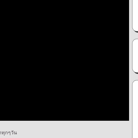
กทุกๆวัน