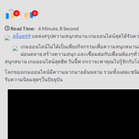
0
0
Read Time:
6 Minute, 8 Second
สล็อต99
แหล่งสรุปความสนุกสนาน เกมออนไลน์สุดได้รับคว
เกมออนไลน์ไม่ได้เป็นเพียงกิจกรรมเพื่อความสนุกสนานอีก
ผ่อนคลาย สร้างความสนุก และเชื่อมต่อกับเพื่อนพ้องๆทั่
สนุกสนาน เกมออนไลน์สุดฮิต วันนี้พวกเราจะพาคุณไปรู้จักกับ
โลกของเกมออนไลน์มีความมากมายล้นหลาม รวมทั้งแต่ละชนิดก็
รับความนิยมสุดๆในปัจจุบัน