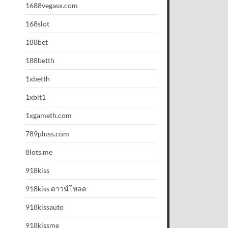
1688vegasx.com
168slot
188bet
188betth
1xbetth
1xbit1
1xgameth.com
789pluss.com
8lots.me
918kiss
918kiss ดาวน์โหลด
918kissauto
918kissme