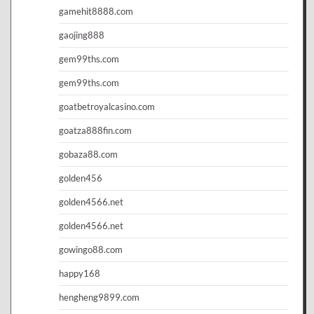
gamehit8888.com
gaojing888
gem99ths.com
gem99ths.com
goatbetroyalcasino.com
goatza888fin.com
gobaza88.com
golden456
golden4566.net
golden4566.net
gowingo88.com
happy168
hengheng9899.com