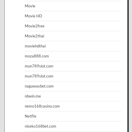
Movie
Movie HD
Movie2free
Movie2thai
moviehdthai
moza888.com
mun789slot.com
mun789slot.com
nagawaybet.com
nbwin.me
nemo168casino.com
Netflix
niseko168bet.com