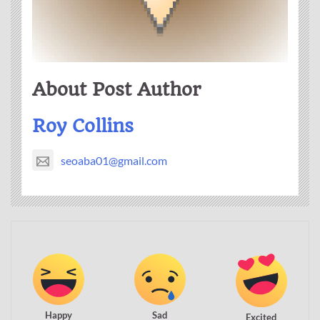
About Post Author
Roy Collins
seoaba01@gmail.com
Happy
Sad
Excited