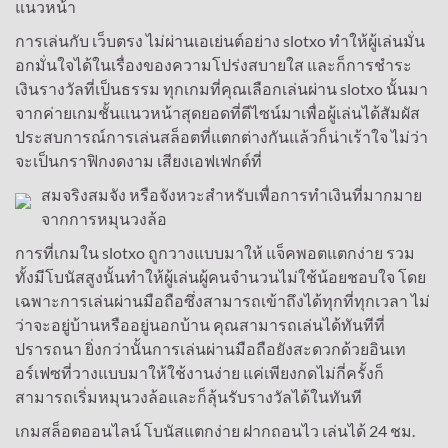
แนวหน้า
การเล่นกับ เว็บตรง ไม่ผ่านเอเย่นต์อย่าง slotxo ทำให้ผู้เล่นมั่น
อกมั่นใจได้ในเรื่องของความโปร่งสบายใส และก็การชำระ
เงินรางวัลที่เป็นธรรม ทุกเกมที่คุณเลือกเล่นผ่าน slotxo นั้นมา
จากค่ายเกมชั้นแนวหน้าสุดยอดที่ดีไซน์มาเพื่อผู้เล่นได้สัมผัส
ประสบการณ์การเล่นสล็อตที่แตกต่างกันแล้วก็น่าเร้าใจ ไม่ว่า
จะเป็นกราฟิกงดงาม เสียงเอฟเฟกต์ที่
สมจริงสมจัง หรือจังหวะสำหรับเพื่อการทำเงินที่มากมาย
จากการหมุนวงล้อ
การที่เกมใน slotxo ถูกวางแบบมาให้ แจ็คพอตแตกง่าย รวม
ทั้งมีโบนัสสูงนั้นทำให้ผู้เล่นผู้คนจำนวนไม่ใช้น้อยชอบใจ โดย
เฉพาะการเล่นผ่านมือถือซึ่งสามารถเข้าถึงได้ทุกที่ทุกเวลา ไม่
ว่าจะอยู่บ้านหรืออยู่นอกบ้าน คุณสามารถเล่นได้ทันทีที่
ปรารถนา ยิ่งกว่านั้นการเล่นผ่านมือถือยังสะดวกด้วยอินเท
อร์เฟซที่วางแบบมาให้ใช้งานง่าย แค่เพียงกดไม่กี่ครั้งก็
สามารถเริ่มหมุนวงล้อและก็ลุ้นรับรางวัลได้ในทันที
เกมสล็อตออนไลน์ โบนัสแตกง่าย ฝากถอนไว เล่นได้ 24 ชม.