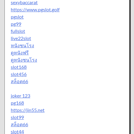
sexybaccarat
https://www.pgslot.golf
pgslot
pg99
fullslot
live22slot
หนังชนโรง
ดูหนังฟรี
ดูหนังชนโรง
slot168
slot456
สล็อต66
joker 123
pg168
https://jin55.net
slot99
สล็อต66
slot44