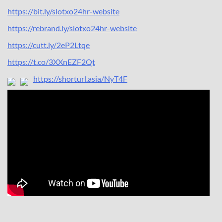
https://bit.ly/slotxo24hr-website
https://rebrand.ly/slotxo24hr-website
https://cutt.ly/2eP2Ltqe
https://t.co/3XXnEZF2Qt
https://shorturl.asia/NyT4F