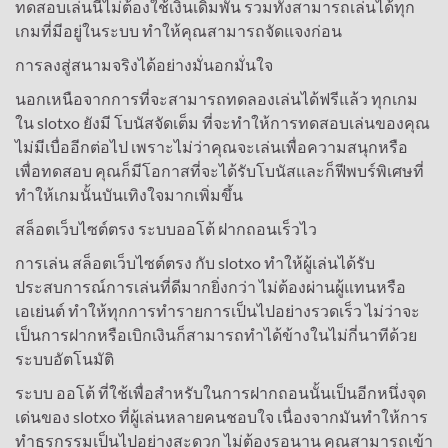
ทดสอบเล่นนี้ไม่ต้องใช้เงินเดิมพัน รวมทั้งสามารถเล่นได้ทุก
เกมที่มีอยู่ในระบบ ทำให้คุณสามารถจัดแจงก่อน
การลงสู่สนามจริงได้อย่างมั่นอกมั่นใจ
นอกเหนือจากการที่จะสามารถทดลองเล่นได้ฟรีแล้ว ทุกเกม
ใน slotxo ยังมี โบนัสจัดเต็ม ที่จะทำให้การทดสอบเล่นของคุณ
ไม่มีเบื่ออีกต่อไป เพราะไม่ว่าคุณจะเล่นเพื่อความสนุกหรือ
เพื่อทดสอบ คุณก็มีโอกาสที่จะได้รับโบนัสและก็ฟีพบร์พิเศษที่
ทำให้เกมนั้นบันเทิงใจมากเพิ่มขึ้น
สล็อตเว็บไซต์ตรง ระบบออโต้ ฝากถอนเร็วไว
การเล่น สล็อตเว็บไซต์ตรง กับ slotxo ทำให้ผู้เล่นได้รับ
ประสบการณ์การเล่นที่ดีมากยิ่งกว่า ไม่ต้องผ่านผู้แทนหรือ
เอเย่นต์ ทำให้ทุกการทำรายการเป็นไปอย่างรวดเร็ว ไม่ว่าจะ
เป็นการฝากหรือเบิกเงินก็สามารถทำได้ข้างในไม่กี่นาทีด้วย
ระบบอัตโนมัติ
ระบบ ออโต้ ที่ใช้เพื่อสำหรับในการฝากถอนนั้นเป็นอีกหนึ่งจุด
เด่นของ slotxo ที่ผู้เล่นหลายคนชอบใจ เนื่องจากมันทำให้การ
ทำธุรกรรมเป็นไปอย่างสะดวก ไม่ต้องรอนาน คุณสามารถเข้า