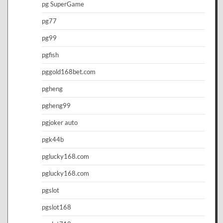
pg SuperGame
pg77
pg99
pgfish
pggold168bet.com
pgheng
pgheng99
pgjoker auto
pgk44b
pglucky168.com
pglucky168.com
pgslot
pgslot168