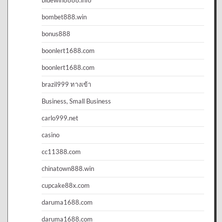
bombet888.win
bonus888
boonlert1688.com
boonlert1688.com
brazil999 ทางเข้า
Business, Small Business
carlo999.net
casino
cc11388.com
chinatown888.win
cupcake88x.com
daruma1688.com
daruma1688.com