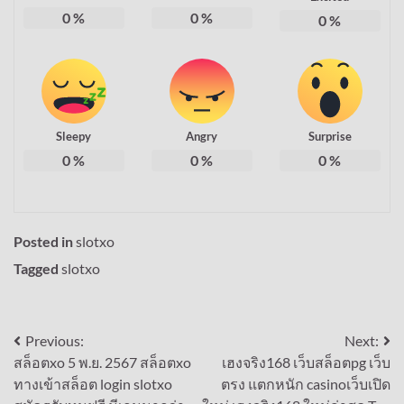
0
%
0
%
0
%
Sleepy
Angry
Surprise
0
%
0
%
0
%
Posted in
slotxo
Tagged
slotxo
แนะแนว
Previous:
Next:
สล็อตxo 5 พ.ย. 2567 สล็อตxo
เฮงจริง168 เว็บสล็อตpg เว็บ
เรื่อง
ทางเข้าสล็อต login slotxo
ตรง แตกหนัก casinoเว็บเปิด