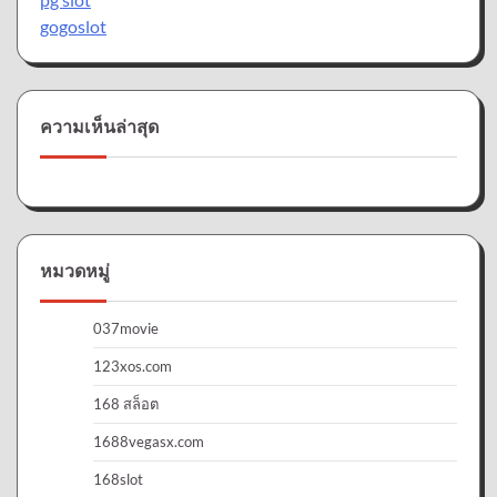
gogoslot
ความเห็นล่าสุด
หมวดหมู่
037movie
123xos.com
168 สล็อต
1688vegasx.com
168slot