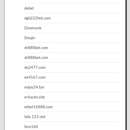
debet
dgb222hot.com
Doomovie
Doujin
dr888bet.com
dr888bet.com
du2477.com
ek4567.com
enjoy24.fun
erisauto.site
etbet16888.com
fafa 123 slot
faro168