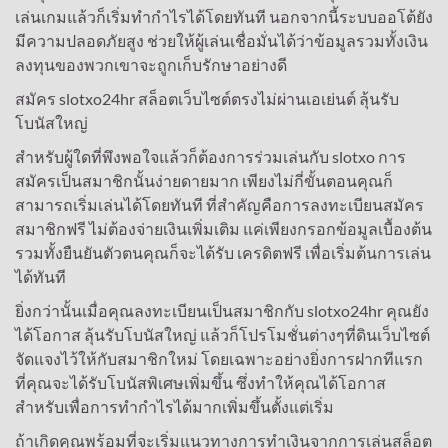
เล่นเกมแล้วก็เริ่มทำกำไรได้โดยทันที นอกจากนี้ระบบออโต้ยัง
มีความปลอดภัยสูง ช่วยให้ผู้เล่นเชื่อมั่นได้ว่าข้อมูลรวมทั้งเงิน
ลงทุนของพวกเขาจะถูกเก็บรักษาอย่างดี
สมัคร slotxo24hr สล็อตเว็บไซต์ตรงไม่ผ่านเอเย่นต์ ลุ้นรับ
โบนัสใหญ่
สำหรับผู้ใดที่พึงพอใจแล้วก็ต้องการร่วมเล่นกับ slotxo การ
สมัครเป็นสมาชิกนั้นง่ายดายมาก เพียงไม่กี่ขั้นตอนคุณก็
สามารถเริ่มเล่นได้โดยทันที ที่สำคัญคือการลงทะเบียนสมัคร
สมาชิกฟรี ไม่ต้องจ่ายเงินเพิ่มเติม แค่เพียงกรอกข้อมูลเบื้องต้น
รวมทั้งยืนยันตัวตนคุณก็จะได้รับ เครดิตฟรี เพื่อเริ่มต้นการเล่น
ได้ทันที
ยิ่งกว่านั้นเมื่อคุณลงทะเบียนเป็นสมาชิกกับ slotxo24hr คุณยัง
ได้โอกาส ลุ้นรับโบนัสใหญ่ แล้วก็โปรโมชั่นต่างๆที่ดินเว็บไซต์
จัดแจงไว้ให้กับสมาชิกใหม่ โดยเฉพาะอย่างยิ่งการฝากทีแรก
ที่คุณจะได้รับโบนัสพิเศษเพิ่มขึ้น ซึ่งทำให้คุณได้โอกาส
สำหรับเพื่อการทำกำไรได้มากเพิ่มขึ้นตั้งแต่เริ่ม
ถ้าเกิดคุณพร้อมที่จะเริ่มแนวทางการทำเงินจากการเล่นสล็อต