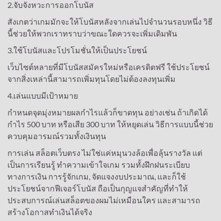
2.จับจังหวะการออกโบนัส
สังเกตว่าเกมมักจะให้โบนัสหลังจากเล่นไปจำนวนรอบหนึ่ง วิธี
นี้ช่วยให้พวกเราทราบว่าขณะใดควรจะเพิ่มเดิมพัน
3.ใช้โบนัสและโปรโมชั่นให้เป็นประโยชน์
เว็บไซต์หลายที่มีโบนัสสมัครใหม่หรือเครดิตฟรี ใช้ประโยชน์
จากสิ่งเหล่านี้สามารถเพิ่มทุนโดยไม่ต้องลงทุนเพิ่ม
4.เล่นแบบมีเป้าหมาย
กำหนดจุดมุ่งหมายผลกำไรแล้วก็ขาดทุน อย่างเช่น ถ้าเกิดได้
กำไร 500 บาท หรือเสีย 300 บาท ให้หยุดเล่น วิธีการแบบนี้ช่วย
ควบคุมอารมณ์รวมทั้งเงินทุน
การเล่น สล็อตเว็บตรง ไม่ใช่แค่หมุนวงล้อเพื่อลุ้นรางวัล แต่
เป็นการเรียนรู้ ทำความเข้าใจเกม รวมทั้งฝึกฝนระเบียบ
ทางการเงิน การรู้จักเกม, จัดแจงงบประมาณ, และก็ใช้
ประโยชน์จากฟีเจอร์โบนัส ถือเป็นกุญแจสำคัญที่ทำให้
ประสบการณ์เล่นสล็อตของผมไม่เหมือนใคร และสามารถ
สร้างโอกาสทำเงินได้จริง