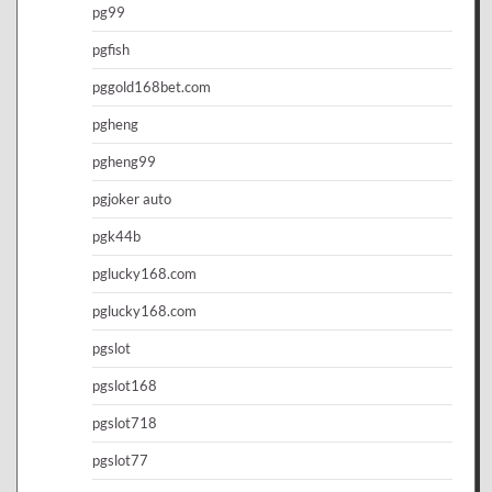
pg99
pgfish
pggold168bet.com
pgheng
pgheng99
pgjoker auto
pgk44b
pglucky168.com
pglucky168.com
pgslot
pgslot168
pgslot718
pgslot77