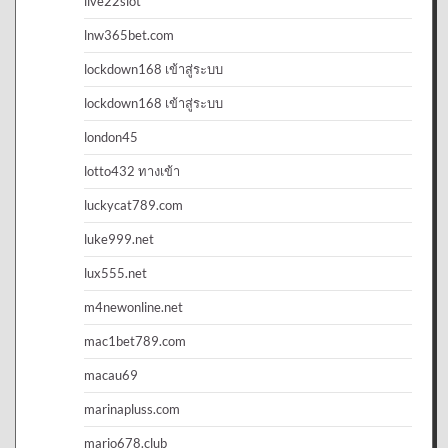
live22slot
lnw365bet.com
lockdown168 เข้าสู่ระบบ
lockdown168 เข้าสู่ระบบ
london45
lotto432 ทางเข้า
luckycat789.com
luke999.net
lux555.net
m4newonline.net
mac1bet789.com
macau69
marinapluss.com
mario678.club