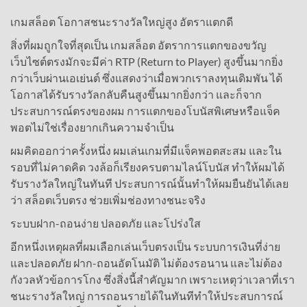
เกมสล็อต โอกาสชนะรางวัลใหญ่สูง อัตราแตกดี
สิ่งที่ผมถูกใจที่สุดเป็น เกมสล็อต อัตราการแตกของขวัญ
เว็บไซต์ตรงมักจะมีค่า RTP (Return to Player) สูงขึ้นมากยิ่ง
กว่าเว็บผ่านเอเย่นต์ ซึ่งแสดงว่าเมื่อพวกเราลงทุนเดิมพัน ได้
โอกาสได้รับรางวัลกลับคืนสูงขึ้นมากยิ่งกว่า และก็จาก
ประสบการณ์ตรงของผม การแตกของโบนัสพิเศษหรือแจ็ค
พอตไม่ใช่เรื่องยากเกินความจำเป็น
ผมคิดออกว่าครั้งหนึ่ง ผมเล่นเกมที่มีแจ็คพอตสะสม และใน
รอบที่ไม่คาดคิด วงล้อก็เรียงครบตามไลน์โบนัส ทำให้ผมได้
รับรางวัลใหญ่ในทันที ประสบการณ์นั้นทำให้ผมยืนยันได้เลย
ว่า สล็อตเว็บตรง ช่วยเพิ่มช่องทางชนะจริง
ระบบฝาก-ถอนง่าย ปลอดภัย และโปร่งใส
อีกหนึ่งเหตุผลที่ผมเลือกเล่นเว็บตรงเป็น ระบบการเงินที่ง่าย
และปลอดภัย ฝาก-ถอนอัตโนมัติ ไม่ต้องรอนาน และไม่ต้อง
กังวลหัวข้อการโกง ซึ่งสิ่งนี้สำคัญมาก เพราะเหตุว่าเวลาที่เรา
ชนะรางวัลใหญ่ การถอนรายได้ในทันทีทำให้ประสบการณ์