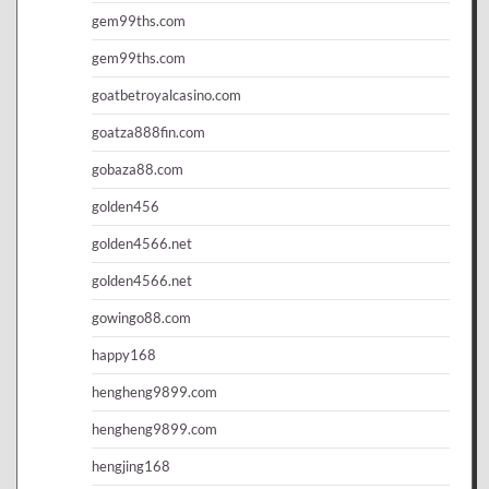
gem99ths.com
gem99ths.com
goatbetroyalcasino.com
goatza888fin.com
gobaza88.com
golden456
golden4566.net
golden4566.net
gowingo88.com
happy168
hengheng9899.com
hengheng9899.com
hengjing168