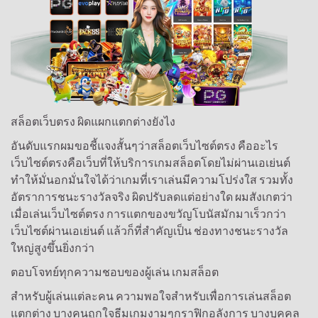
สล็อตเว็บตรง ผิดแผกแตกต่างยังไง
อันดับแรกผมขอชี้แจงสั้นๆว่าสล็อตเว็บไซต์ตรง คืออะไร
เว็บไซต์ตรงคือเว็บที่ให้บริการเกมสล็อตโดยไม่ผ่านเอเย่นต์
ทำให้มั่นอกมั่นใจได้ว่าเกมที่เราเล่นมีความโปร่งใส รวมทั้ง
อัตราการชนะรางวัลจริง ผิดปรับลดแต่อย่างใด ผมสังเกตว่า
เมื่อเล่นเว็บไซต์ตรง การแตกของขวัญโบนัสมักมาเร็วกว่า
เว็บไซต์ผ่านเอเย่นต์ แล้วก็ที่สำคัญเป็น ช่องทางชนะรางวัล
ใหญ่สูงขึ้นยิ่งกว่า
ตอบโจทย์ทุกความชอบของผู้เล่น เกมสล็อต
สำหรับผู้เล่นแต่ละคน ความพอใจสำหรับเพื่อการเล่นสล็อต
แตกต่าง บางคนถูกใจธีมเกมงามๆกราฟิกอลังการ บางบุคคล