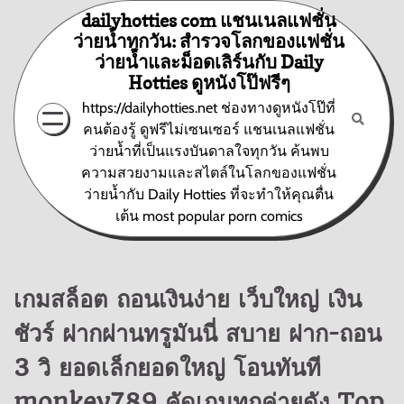
Skip
dailyhotties com แชนเนลแฟชั่น
to
ว่ายน้ำทุกวัน: สำรวจโลกของแฟชั่น
content
ว่ายน้ำและม็อดเลิร์นกับ Daily
Hotties ดูหนังโป๊ฟรีๆ
https://dailyhotties.net ช่องทางดูหนังโป๊ที่
คนต้องรู้ ดูฟรีไม่เซนเซอร์ แชนเนลแฟชั่น
ว่ายน้ำที่เป็นแรงบันดาลใจทุกวัน ค้นพบ
ความสวยงามและสไตล์ในโลกของแฟชั่น
ว่ายน้ำกับ Daily Hotties ที่จะทำให้คุณตื่น
เต้น most popular porn comics
เกมสล็อต ถอนเงินง่าย เว็บใหญ่ เงิน
ชัวร์ ฝากผ่านทรูมันนี่ สบาย ฝาก-ถอน
3 วิ ยอดเล็กยอดใหญ่ โอนทันที
monkey789 คัดเกมทุกค่ายดัง Top