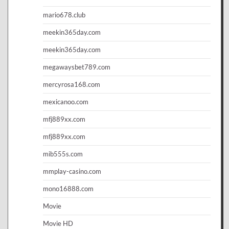
mario678.club
meekin365day.com
meekin365day.com
megawaysbet789.com
mercyrosa168.com
mexicanoo.com
mfj889xx.com
mfj889xx.com
mib555s.com
mmplay-casino.com
mono16888.com
Movie
Movie HD