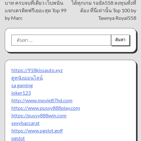
บาท ครบจบที่เดียว เว็บพนัน
ได้ทุกเกม รอยัล558 ลงทุนทั้งที่
แจกเครดิตฟรีเยอะสุด Top 99
ต้อง ที่นี่เท่านั้น Top 100 by
by Marc
Tawnya Royal558
ค้นหา
สำหรับ:
https://918kissauto.xyz
ดูหนังออนไลน์
sa gaming
joker123
http://www.movie87hd.com
https://www.pussy888play.com
https://pussy888win.com
sexybaccarat
https://www.pgslot.golf
pgslot