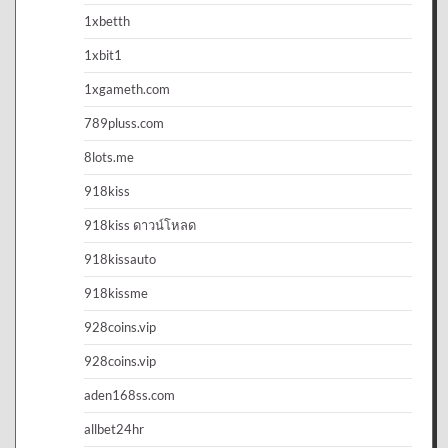
1xbetth
1xbit1
1xgameth.com
789pluss.com
8lots.me
918kiss
918kiss ดาวน์โหลด
918kissauto
918kissme
928coins.vip
928coins.vip
aden168ss.com
allbet24hr