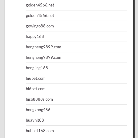
golden4566.net
golden4566.net
gowingo88.com
happy168
hengheng9899.com
hengheng9899.com
hengjing168
hi6bet.com
hi6bet.com
hiso8888s.com
hongkong456
huayhit88
hubbet168.com