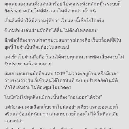
ผมเคยลองถอนตั้งแต่หลักร้อย ไปจนกระทั่งหลักหมื่น ระบบก็
ยังเร็วอย่างเดิม ไม่มีดึงเวลา ไม่มีคำกล่าวอ้าง นี่
เป็นสิ่งที่ทำให้มีความรู้สึกว่า เว็บแห่งนี้เชื่อใจได้จริง
ซีเกมส์68 เล่นผ่านมือถือได้ลื่น ไม่ต้องโหลดแอป
อีกข้อที่ต้องการเล่าจากประสบการณ์ตรงคือ เว็บสล็อตที่ดีใน
ยุคนี้ ไม่จำเป็นที่จะต้องโหลดแอป
แค่เข้าเว็บผ่านมือถือ ก็เล่นได้ครบทุกเกม ภาพชัด เสียงครบ ไม่
รับประทานเน็ตมากมาย
ผมเองเล่นผ่านมือถือแทบ 100% ไม่ว่าจะอยู่บ้าน หรือมีเวลา
ว่างระหว่างวัน ก็เข้าเล่นได้โดยทันที ระบบปรับจออัตโนมัติ
ทำให้เล่นง่าย ไม่ต้องซูม ไม่ปวดตา
โบนัสไม่ใช่ทุกสิ่ง แม้กระนั้นต้อง “ถอนออกได้จริง”
แต่ก่อนผมเคยเลือกเว็บจากโบนัสอย่างเดียว แจกเยอะแยะก็
จริง แต่ข้อแม้หนักมาก เล่นแทบตายก็ถอนไม่ได้ ในที่สุดเสีย
เวลาเปล่า