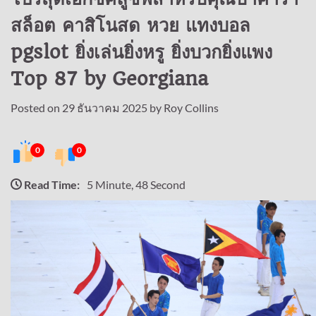
สล็อต คาสิโนสด หวย แทงบอล
pgslot ยิ่งเล่นยิ่งหรู ยิ่งบวกยิ่งแพง
Top 87 by Georgiana
Posted on
29 ธันวาคม 2025
by
Roy Collins
0
0
Read Time:
5 Minute, 48 Second