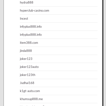
hydra888
hyperclub-casino.com
Incest
infyplus888.info
infyplus888.info
item388.com
jinda888
joker123
joker123auto
joker123th
Judhai168
k1gt-auto.com
khumsup888.me