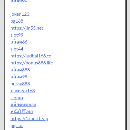
joker 123
pg168
https://jin55.net
slot99
สล็อต66
slot44
https://judhai168.co
https://bonus888.life
สล็อต888
สล็อต99
pussy888
บาคาร่า168
slotxo
สล็อตทดลอง
หนังโป๊ไทย
https://1xbetth.vip
pgslot