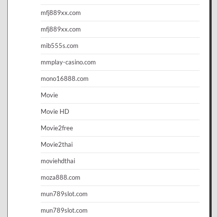
mfj889xx.com
mfj889xx.com
mib555s.com
mmplay-casino.com
mono16888.com
Movie
Movie HD
Movie2free
Movie2thai
moviehdthai
moza888.com
mun789slot.com
mun789slot.com