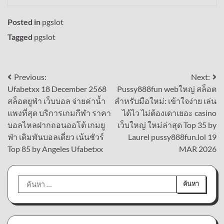
Posted in
pgslot
Tagged
pgslot
แนะแนว
Previous:
Next:
Ufabetxx 18 December 2568
Pussy888fun webใหญ่ สล็อต
เรื่อง
สล็อตยูฟ่า เว็บบอล จ่ายค่าน้ำ
สำหรับมือใหม่: เข้าใจง่าย เล่น
แพงที่สุด บริการเกมกีฬา ราคา
ได้ไว ไม่ต้องเดาเยอะ casino
บอลไหลฝากถอนออโต้ เกมยู
เว็บใหญ่ ใหม่ล่าสุด Top 35 by
ฟ่า เดิมพันบอลเดี่ยว เน้นชัวร์
Laurel pussy888fun.lol 19
Top 85 by Angeles Ufabetxx
MAR 2026
ค้นหา
สำหรับ: