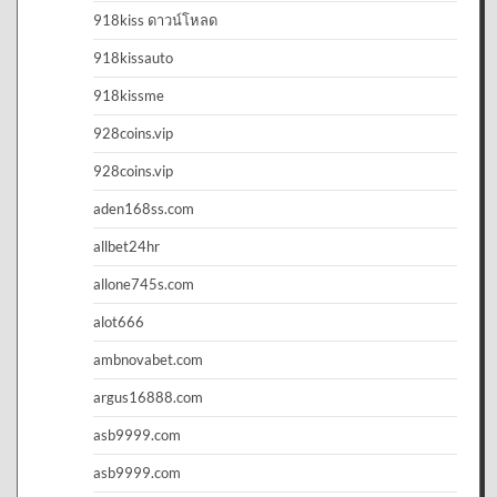
918kiss ดาวน์โหลด
918kissauto
918kissme
928coins.vip
928coins.vip
aden168ss.com
allbet24hr
allone745s.com
alot666
ambnovabet.com
argus16888.com
asb9999.com
asb9999.com