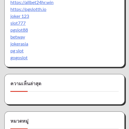
https://allbet24hr.win
https://pgslotth.io
joker 123
slot777
pgslot88
betway
jokerasia
pg slot
gogoslot
ความเห็นล่าสุด
หมวดหมู่