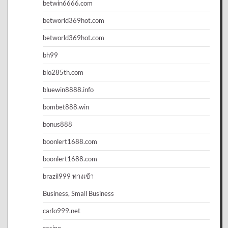
betwin6666.com
betworld369hot.com
betworld369hot.com
bh99
bio285th.com
bluewin8888.info
bombet888.win
bonus888
boonlert1688.com
boonlert1688.com
brazil999 ทางเข้า
Business, Small Business
carlo999.net
casino