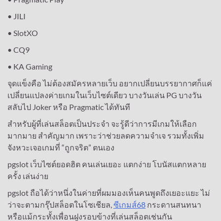
• JILI
• SlotXO
• CQ9
• KA Gaming
จุดแข็งคือ ไม่ต้องสมัครหลายเว็บ อยากเปลี่ยนบรรยากาศก็แค่
เปลี่ยนแปลงค่ายเกมในเว็บไซต์เดียว บางวันเล่น PG บางวัน
สลับไป Joker หรือ Pragmatic ได้ทันที
สำหรับผู้ที่เล่นสล็อตเป็นประจำ จะรู้ดีว่าการมีเกมให้เลือก
มากมาย สำคัญมาก เพราะว่าช่วยลดความจำเจ รวมทั้งเพิ่ม
จังหวะเจอเกมที่ “ถูกจริต” ตนเอง
pgslot เว็บไซต์ยอดฮิต คนเล่นเยอะ แตกง่าย โบนัสแตกหลาย
ครั้ง เล่นง่าย
pgslot ถือได้ว่าหนึ่งในค่ายที่ผมมองเห็นคนพูดถึงเยอะแยะ ไม่
ว่าจะตามกรุ๊ปสล็อตในโซเชียล,
ซีเกมส์68
กระดานสนทนา
หรือแม้กระทั้งเพื่อนฝูงรอบข้างที่เล่นสล็อตเช่นกัน