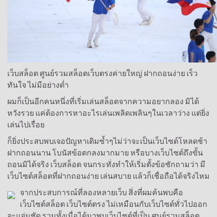
เว็บสล็อต ศูนย์รวมสล็อตเว็บตรงค่ายใหญ่ ฝากถอนง่าย เร็ว
ทันใจ ไม่มีอย่างต่ำ
ผมก็เป็นอีกคนหนึ่งที่เริ่มเล่นสล็อตจากความอยากลอง มิได้
หวังรวย แค่ต้องการหาอะไรเล่นเพลิดเพลินๆในเวลาว่าง แต่ยิ่ง
เล่นไปเรื่อย
ก็ยิ่งประสบพบเจอปัญหาเดิมซ้ำๆไม่ว่าจะเป็นเว็บไซต์โหลดช้า
ฝากถอนนาน โบนัสข้อตกลงมากมาย หรือบางเว็บไซต์ถึงขั้น
ถอนมิได้จริง เว็บสล็อต จนกระทั่งทำให้เริ่มตั้งข้อซักถามว่า มี
เว็บไซต์สล็อตที่ฝากถอนง่าย เล่นสบาย แล้วก็เชื่อถือได้จริงไหม
จากประสบการณ์ที่ลองหลายเว็บ สิ่งที่ผมค้นพบคือ
เว็บไซต์สล็อต เว็บไซต์ตรง ไม่เหมือนกับเว็บไซต์ทั่วไปออก
จะแจ่มชัด รวมทั้งเมื่อได้มาพบเว็บไซต์ที่เป็น ศูนย์รวมสล็อต