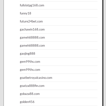
fullslotpg168.com
funny18
future24bet.com
gachawin168.com
gamehit8888.com
gamehit8888.com
gaojing888
gem99ths.com
gem99ths.com
goatbetroyalcasino.com
goatza888fin.com
gobaza88.com
golden456