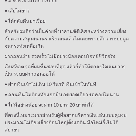
• มี จังหวะให้ได้กำไรบ่อย
• เสียไม่ยาว
• ได้กลับคืนมาเรื่อย
สำหรับผมถือว่าเป็นค่ายที่ บาลานซ์ดีเลิศ ระหว่างความเสี่ยง
กับความสนุกสนานร่าเริง เล่นแล้วไม่เคยทราบสึกว่าระบบดูด
จนกระทั่งเหลือเกิน
ฝากถอนง่าย รวดเร็ว ไม่มีอย่างน้อย ตอบโจทย์ชีวิตจริง
เว็บสล็อต จุดที่ผมชื่นชอบที่สุด แล้วก็ทำให้ตกลงใจเล่นยาวๆ
เป็น ระบบฝากถอนออโต้
• ฝากเงินเข้าไม่เกิน 10 วินาที เงินเข้าในทันที
• ถอนเงิน ไม่ต้องทักแอดมิน กดยอดเดียว รอคอยไม่นาน
• ไม่มีอย่างน้อย จะฝาก 10 บาท 20 บาทก็ได้
ที่ตรงนี้เหมาะมากสำหรับผู้ที่อยากบริหารเงิน เล่นแบบคุมงบ
ประมาณ ไม่ต้องเสี่ยงก้อนใหญ่ตั้งแต่ต้น มือใหม่ก็เริ่มได้
สบายๆ