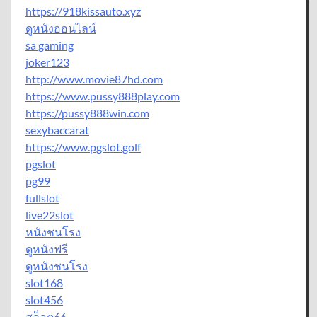
https://918kissauto.xyz
ดูหนังออนไลน์
sa gaming
joker123
http://www.movie87hd.com
https://www.pussy888play.com
https://pussy888win.com
sexybaccarat
https://www.pgslot.golf
pgslot
pg99
fullslot
live22slot
หนังชนโรง
ดูหนังฟรี
ดูหนังชนโรง
slot168
slot456
สล็อต66