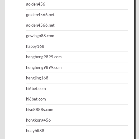
golden456
golden4566.net
golden4566.net
gowingo88.com
happy168
hengheng9899.com
hengheng9899.com
hengjing168
hi6bet.com
hi6bet.com
hiso8888s.com
hongkong456
huayhit88