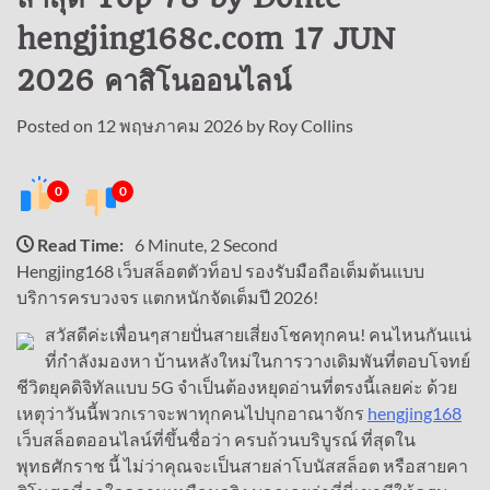
hengjing168c.com 17 JUN
2026 คาสิโนออนไลน์
Posted on
12 พฤษภาคม 2026
by
Roy Collins
0
0
Read Time:
6 Minute, 2 Second
Hengjing168 เว็บสล็อตตัวท็อป รองรับมือถือเต็มต้นแบบ
บริการครบวงจร แตกหนักจัดเต็มปี 2026!
สวัสดีค่ะเพื่อนๆสายปั่นสายเสี่ยงโชคทุกคน! คนไหนกันแน่
ที่กำลังมองหา บ้านหลังใหม่ในการวางเดิมพันที่ตอบโจทย์
ชีวิตยุคดิจิทัลแบบ 5G จำเป็นต้องหยุดอ่านที่ตรงนี้เลยค่ะ ด้วย
เหตุว่าวันนี้พวกเราจะพาทุกคนไปบุกอาณาจักร
hengjing168
เว็บสล็อตออนไลน์ที่ขึ้นชื่อว่า ครบถ้วนบริบูรณ์ ที่สุดใน
พุทธศักราช นี้ ไม่ว่าคุณจะเป็นสายล่าโบนัสสล็อต หรือสายคา