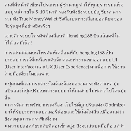
คนที่มีหน้าที่เขียนโปรแกรมผู้ชำนาญ ทำให้ทุกธุรกรรมเสร็จ
สมบูรณ์ภายใน 5-10 วินาที รองรับทั้งยังระบบบัญชีธนาคาร
รวมทั้ง True Money Wallet ซึ่งถือเป็นทางเลือกยอดนิยมของ
วัยรุ่นยุคนี้อย่างยิ่งจริงๆ
เจาะลึกระบบโทรศัพท์เคลื่อนที่ Hengjing168 ปั่นสล็อตที่ใด
ก็ได้ แค่มีเน็ต!
การเล่นสล็อตบนโทรศัพท์เคลื่อนที่กับ hengjing168 เป็น
ประสบการณ์ที่เหนือระดับจ้ะ คณะทำงานเขาออกแบบ UI
(User Interface) และ UX (User Experience) มาเพื่อการใช้งาน
ด้วยมือเดียวโดยเฉพาะ
• ปุ่มกดที่แจ่มกระจ่าง: ไม่ต้องจ้องมองจนกระทั่งตาเหล่ ปุ่ม
สปินและก็ปุ่มปรับเบทวางแบบมาให้กดง่าย ไม่พลาดไปโดนปุ่ม
อื่น
• การจัดการทรัพยากรเครื่อง: เว็บไซต์ถูกปรับแต่ง (Optimize)
มาให้รับประทานแบตเตอรี่น้อยและใช้เน็ตไม่สิ้นเปลือง แต่ว่า
ยังคงคุณภาพกราฟิกที่งาม
• ความปลอดภัยระดับที่ค่อนข้างสูง: ถึงจะเล่นบนมือถือ แต่ว่า