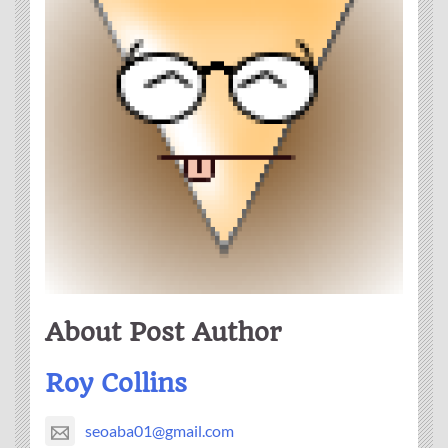
About Post Author
Roy Collins
seoaba01@gmail.com