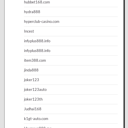
hubbet168.com
hydra888
hyperclub-casino.com
Incest
infyplus888.info
infyplus888.info
item388.com
jinda888
joker123
joker123auto
joker123th
Judhai168
k1gt-auto.com