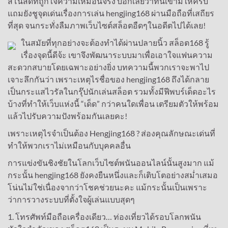
สิโนสดที่ถูกใจความเหมือนจริง บอกเลยว่าที่นี่เขามีให้ครบ
แถมยังชูจุดเด่นเรื่องการเล่น hengjing168 ผ่านมือถือที่เสถียร
ที่สุด จนกระทั่งลืมภาพเว็บไซต์สล็อตอืดๆในอดีตไปได้เลย!
ในสมัยที่ทุกอย่างจะต้องทำได้ผ่านปลายนิ้ว สล็อต168 รู้
เรื่องจุดนี้ดีจ้ะ เขาจึงพัฒนาระบบมาเพื่อเอาใจแฟนความ
สะดวกสบายโดยเฉพาะอย่างยิ่ง บทความนี้พวกเราจะพาไป
เจาะลึกกันว่า เพราะเหตุไรชื่อของ hengjing168 ถึงได้กลาย
เป็นกระแสไวรัลในกรุ๊ปนักเล่นสล็อต รวมทั้งมีฟีพบร์เด็ดอะไร
บ้างที่ทำให้เว็บแห่งนี้ “เด็ด” กว่าคนใดเพื่อน เตรียมตัวให้พร้อม
แล้วไปรับความปังพร้อมกันเลยคะ!
เพราะเหตุไรจำเป็นต้อง Hengjing168 ? ส่องคุณลักษณะเด่นที่
ทำให้พวกเราไม่เหมือนกับบุคคลอื่น
การแข่งขันชิงชัยในโลกเว็บไซต์พนันออนไลน์นั้นสูงมาก แม้
กระนั้น hengjing168 ยังคงยืนหนึ่งและก็เติบโตอย่างสม่ำเสมอ
โน่นไม่ใช่เนื่องจากว่าโชคช่วยนะคะ แม้กระนั้นเป็นเพราะ
ว่าการวางระบบที่ตั้งใจผู้เล่นแบบสุดๆ
1. โทรศัพท์มือถือเครื่องเดียว… ท่องเที่ยวได้รอบโลกพนัน