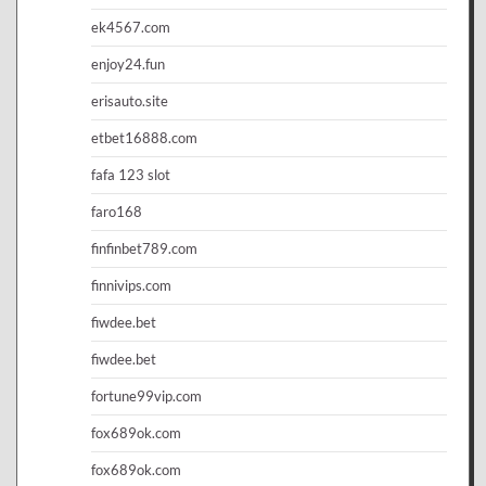
ek4567.com
enjoy24.fun
erisauto.site
etbet16888.com
fafa 123 slot
faro168
finfinbet789.com
finnivips.com
fiwdee.bet
fiwdee.bet
fortune99vip.com
fox689ok.com
fox689ok.com