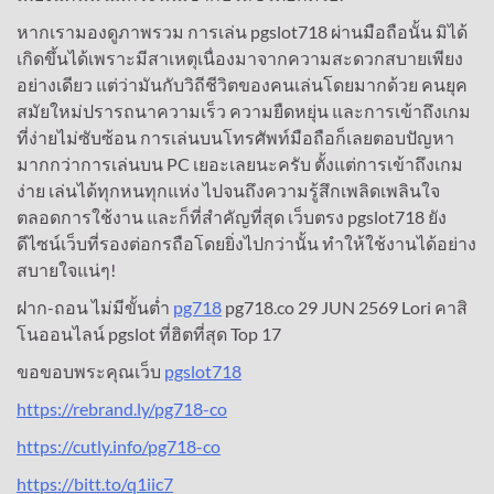
หากเรามองดูภาพรวม การเล่น pgslot718 ผ่านมือถือนั้น มิได้
เกิดขึ้นได้เพราะมีสาเหตุเนื่องมาจากความสะดวกสบายเพียง
อย่างเดียว แต่ว่ามันกับวิถีชีวิตของคนเล่นโดยมากด้วย คนยุค
สมัยใหม่ปรารถนาความเร็ว ความยืดหยุ่น และการเข้าถึงเกม
ที่ง่ายไม่ซับซ้อน การเล่นบนโทรศัพท์มือถือก็เลยตอบปัญหา
มากกว่าการเล่นบน PC เยอะเลยนะครับ ตั้งแต่การเข้าถึงเกม
ง่าย เล่นได้ทุกหนทุกแห่ง ไปจนถึงความรู้สึกเพลิดเพลินใจ
ตลอดการใช้งาน และก็ที่สำคัญที่สุด เว็บตรง pgslot718 ยัง
ดีไซน์เว็บที่รองต่อกรถือโดยยิ่งไปกว่านั้น ทำให้ใช้งานได้อย่าง
สบายใจแน่ๆ!
ฝาก-ถอน ไม่มีขั้นต่ำ
pg718
pg718.co 29 JUN 2569 Lori คาสิ
โนออนไลน์ pgslot ที่ฮิตที่สุด Top 17
ขอขอบพระคุณเว็บ
pgslot718
https://rebrand.ly/pg718-co
https://cutly.info/pg718-co
https://bitt.to/q1iic7