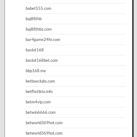
babet555.com
baj88thb
baj88thbz.com
bar4game24hr.com
baslot168
baslot168bet.com
bbp168.me
betboxclubs.com
betflixtikto.info
betm4vip.com
betwin6666.com
betworld369hot.com
betworld369hot.com