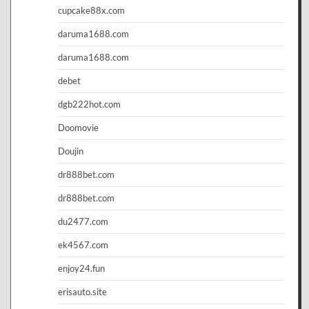
cupcake88x.com
daruma1688.com
daruma1688.com
debet
dgb222hot.com
Doomovie
Doujin
dr888bet.com
dr888bet.com
du2477.com
ek4567.com
enjoy24.fun
erisauto.site