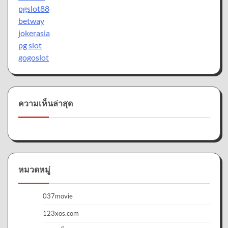
pgslot88
betway
jokerasia
pg slot
gogoslot
ความเห็นล่าสุด
หมวดหมู่
037movie
123xos.com