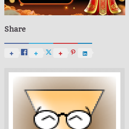
Share