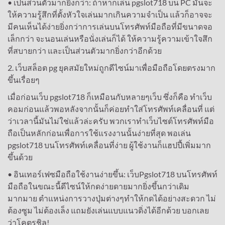
• เป็นส่วนตัวมากยิ่งกว่า: ถ้าหากเล่น pgslot718 บน PC มันจะ
ให้ความรู้สึกที่ตั้งหัวใจเล่นมากเกินความจำเป็น แล้วก็อาจจะ
มีคนเห็นได้ง่ายยิ่งกว่าการเล่นบนโทรศัพท์มือถือที่มีขนาดจอ
เล็กกว่า จะนอนเล่นหรือนั่งเล่นก็ได้ ให้ความรู้ความเข้าใจสึก
ที่สบายกว่า และเป็นส่วนตัวมากยิ่งกว่าอีกด้วย
2. เว็บสล็อต pg ยุคสมัยใหม่ถูกดีไซน์มาเพื่อมือถือโดยตรงมาก
ขึ้นเรื่อยๆ
เมื่อก่อนเว็บ pgslot718 ก็เหมือนกับหลายๆเว็บ ซึ่งก็คือ ทำเว็บ
คอมก่อนแล้วพอหลังจากนั้นก็ค่อยทำใส่โทรศัพท์เคลื่อนที่ แต่
ว่าเวลานี้มันไม่ใช่แล้วล่ะครับ พวกเราทำเว็บไซต์โทรศัพท์มือ
ถือเป็นหลักก่อนเพื่อการใช้แรงงานนั้นง่ายที่สุด พอเล่น
pgslot718 บนโทรศัพท์เคลื่อนที่ง่าย ผู้ใช้งานก็แฮปปี้เพิ่มมาก
ขึ้นด้วย
• อินเทอร์เฟซมือถือใช้งานง่ายขึ้น: เว็บPgslot718 บนโทรศัพท์
มือถือในขณะนี้ดีไซน์ให้กดง่ายดายมากยิ่งขึ้นกว่าเดิม
มากมาย ตำแหน่งการวางปุ่มต่างๆทำให้กดได้อย่างสะดวก ไม่
ต้องซูม ไม่ต้องเล็ง แถมยังเล่นแบบแนวดิ่งได้อีกด้วย บอกเลย
ว่าโคตรชิล!