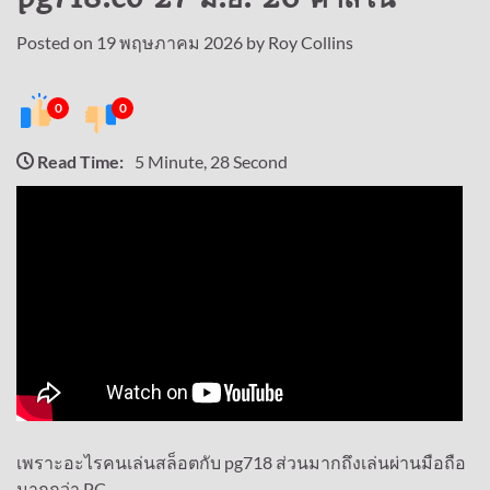
Posted on
19 พฤษภาคม 2026
by
Roy Collins
0
0
Read Time:
5 Minute, 28 Second
เพราะอะไรคนเล่นสล็อตกับ pg718 ส่วนมากถึงเล่นผ่านมือถือ
มากกว่า PC