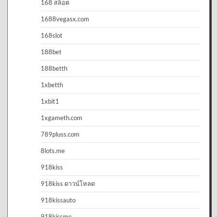
168 สล็อต
1688vegasx.com
168slot
188bet
188betth
1xbetth
1xbit1
1xgameth.com
789pluss.com
8lots.me
918kiss
918kiss ดาวน์โหลด
918kissauto
918kissme