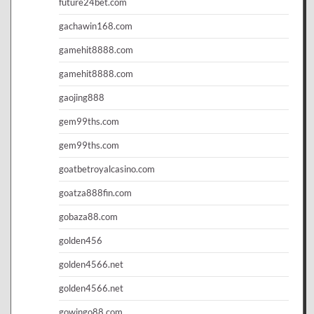
future24bet.com
gachawin168.com
gamehit8888.com
gamehit8888.com
gaojing888
gem99ths.com
gem99ths.com
goatbetroyalcasino.com
goatza888fin.com
gobaza88.com
golden456
golden4566.net
golden4566.net
gowingo88.com