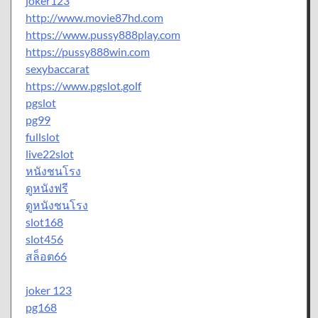
joker123
http://www.movie87hd.com
https://www.pussy888play.com
https://pussy888win.com
sexybaccarat
https://www.pgslot.golf
pgslot
pg99
fullslot
live22slot
หนังชนโรง
ดูหนังฟรี
ดูหนังชนโรง
slot168
slot456
สล็อต66
joker 123
pg168