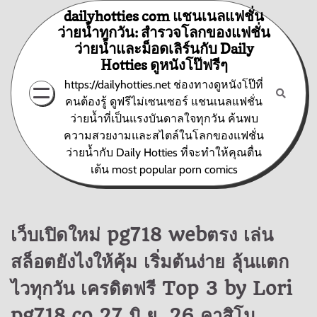
Skip
dailyhotties com แชนเนลแฟชั่น
to
ว่ายน้ำทุกวัน: สำรวจโลกของแฟชั่น
content
ว่ายน้ำและม็อดเลิร์นกับ Daily
Hotties ดูหนังโป๊ฟรีๆ
https://dailyhotties.net ช่องทางดูหนังโป๊ที่
คนต้องรู้ ดูฟรีไม่เซนเซอร์ แชนเนลแฟชั่น
ว่ายน้ำที่เป็นแรงบันดาลใจทุกวัน ค้นพบ
ความสวยงามและสไตล์ในโลกของแฟชั่น
ว่ายน้ำกับ Daily Hotties ที่จะทำให้คุณตื่น
เต้น most popular porn comics
เว็บเปิดใหม่ pg718 webตรง เล่น
สล็อตยังไงให้คุ้ม เริ่มต้นง่าย ลุ้นแตก
ไวทุกวัน เครดิตฟรี Top 3 by Lori
pg718.co 27 มิ.ย. 26 คาสิโน