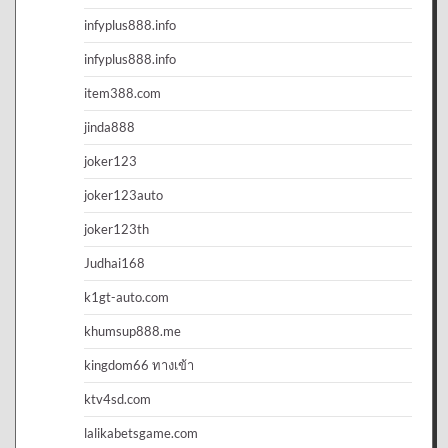
infyplus888.info
infyplus888.info
item388.com
jinda888
joker123
joker123auto
joker123th
Judhai168
k1gt-auto.com
khumsup888.me
kingdom66 ทางเข้า
ktv4sd.com
lalikabetsgame.com