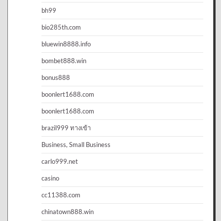
bh99
bio285th.com
bluewin8888.info
bombet888.win
bonus888
boonlert1688.com
boonlert1688.com
brazil999 ทางเข้า
Business, Small Business
carlo999.net
casino
cc11388.com
chinatown888.win