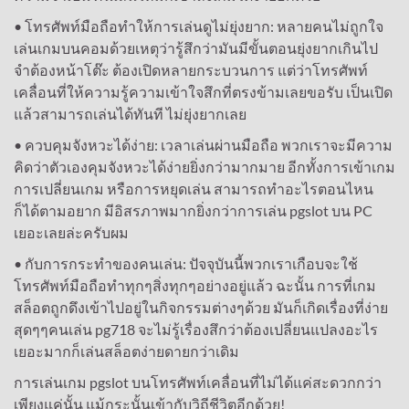
• โทรศัพท์มือถือทำให้การเล่นดูไม่ยุ่งยาก: หลายคนไม่ถูกใจ
เล่นเกมบนคอมด้วยเหตุว่ารู้สึกว่ามันมีขั้นตอนยุ่งยากเกินไป
จำต้องหน้าโต๊ะ ต้องเปิดหลายกระบวนการ แต่ว่าโทรศัพท์
เคลื่อนที่ให้ความรู้ความเข้าใจสึกที่ตรงข้ามเลยขอรับ เป็นเปิด
แล้วสามารถเล่นได้ทันที ไม่ยุ่งยากเลย
• ควบคุมจังหวะได้ง่าย: เวลาเล่นผ่านมือถือ พวกเราจะมีความ
คิดว่าตัวเองคุมจังหวะได้ง่ายยิ่งกว่ามากมาย อีกทั้งการเข้าเกม
การเปลี่ยนเกม หรือการหยุดเล่น สามารถทำอะไรตอนไหน
ก็ได้ตามอยาก มีอิสรภาพมากยิ่งกว่าการเล่น pgslot บน PC
เยอะเลยล่ะครับผม
• กับการกระทำของคนเล่น: ปัจจุบันนี้พวกเราเกือบจะใช้
โทรศัพท์มือถือทำทุกๆสิ่งทุกๆอย่างอยู่แล้ว ฉะนั้น การที่เกม
สล็อตถูกดึงเข้าไปอยู่ในกิจกรรมต่างๆด้วย มันก็เกิดเรื่องที่ง่าย
สุดๆๆคนเล่น pg718 จะไม่รู้เรื่องสึกว่าต้องเปลี่ยนแปลงอะไร
เยอะมากก็เล่นสล็อตง่ายดายกว่าเดิม
การเล่นเกม pgslot บนโทรศัพท์เคลื่อนที่ไม่ได้แค่สะดวกกว่า
เพียงแค่นั้น แม้กระนั้นเข้ากับวิถีชีวิตอีกด้วย!