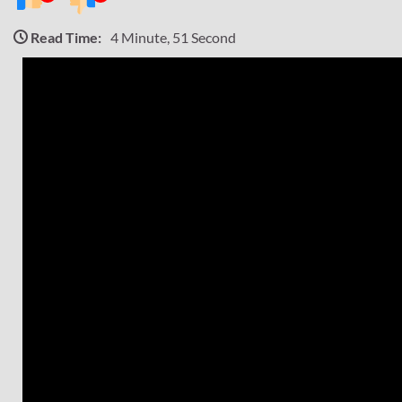
Read Time:
4 Minute, 51 Second