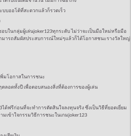
บบออโต้ที่สะดวกแล้วก็รวดเร็ว
ง
บในกลุ่มผู้เล่นjoker123ทุกระดับ ไม่ว่าจะเป็นมือใหม่หรือมือ
123สามารถสัมผัสประสบการณ์ใหม่ๆแล้วก็ได้โอกาสชนะรางวัลใหญ่
ะเพิ่มโอกาสในการชนะ
ลอดทั้งปี เพื่อตอบสนองสิ่งที่ต้องการของผู้เล่น
ฟรีก่อนที่จะทำการตัดสินใจลงทุนจริง ซึ่งเป็นวิธีที่ยอดเยี่ยม
วามเข้าใจกรรมวิธีการชนะในเกมjoker123
องเสียเงิน