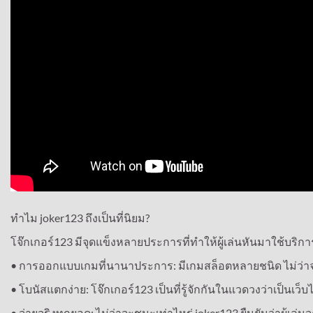
ทำไม joker123 ถึงเป็นที่นิยม?
โจ๊กเกอร์123 มีจุดแข็งหลายประการที่ทำให้ผู้เล่นหันมาใช้บริกา
• การออกแบบเกมที่นานาประการ: มีเกมสล็อตหลายชนิด ไม่ว่าจะ
• โบนัสแตกง่าย: โจ๊กเกอร์123 เป็นที่รู้จักกันในแวดวงว่าเป็นเว
• จ่ายจริงทุกยอด: ไม่ว่าจะชนะเท่าไหร่ joker123 ยืนยันว่าผู้เล่