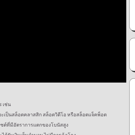
ร เช่น
เป็นสล็อตคลาสสิก สล็อตวิดีโอ หรือสล็อตแจ็คพ็อต
็บไซต์ที่มีอัตราการแตกของโบนัสสูง
นจะได้รับเงินเต็มจำนวน ไม่มีการฉ้อโกง