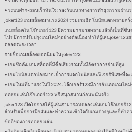
• ระบบฝาก-ถอนเร็วทันใจ: รองรับแนวทางการทำธุรกรรมผ่านระ
joker123 เกมสล็อตมาแรง 2024 รวมเกมฮิต โบนัสแตกหลายครั้
เกมสล็อตใน โจ๊กเกอร์123 มีความมากมายหลายแล้วก็เป็นที่ชื่นชอ
โปร มีการปรับปรุงเกมใหม่ๆอย่างต่อเนื่อง ทำให้ผู้เล่นjoker
ตลอดระยะเวลา
รายชื่อเกมสล็อตยอดนิยมใน joker123
• เกมชื่อดัง: เกมสล็อตที่มีชื่อเสียงรวมทั้งมีอัตราการจ่ายที่สูง
• เกมโบนัสแตกบ่อยมาก: ย้ำการแจกโบนัสและฟีเจอร์พิเศษที่จ
• เกมใหม่ที่มาแรงในปี 2024: โจ๊กเกอร์123มีการอัปเดตเกมใหม่ๆต
ทดสอบเล่นโจ๊กเกอร์123 ฟรี สนุกสนานก่อนพนันจริง
joker123 เปิดโอกาสให้ผู้เล่นสามารถทดลองเล่นเกมโจ๊กเกอร์123ได้
สำหรับเพื่อการฝึกฝนและทำความเข้าใจกับเกมต่างๆและก็ทำค
ข้อดีของการทดลองเล่น
• ไม่ต้องเสียเงินเสียทอง: ผู้เล่นสามารถทดลองเล่นได้ฟรี โดยไม่ต้