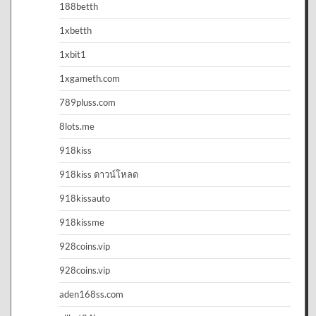
188betth
1xbetth
1xbit1
1xgameth.com
789pluss.com
8lots.me
918kiss
918kiss ดาวน์โหลด
918kissauto
918kissme
928coins.vip
928coins.vip
aden168ss.com