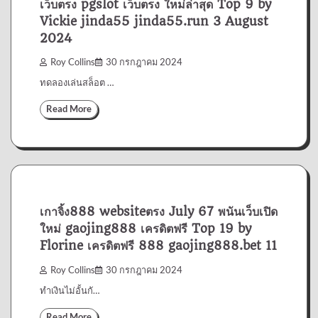
เว็บตรง pgslot เว็บตรง ใหม่ล่าสุด Top 9 by
Vickie jinda55 jinda55.run 3 August
2024
Roy Collins
30 กรกฎาคม 2024
ทดลองเล่นสล็อต …
Read More
เกาจิ้ง888 websiteตรง July 67 พนันเว็บเปิด
ใหม่ gaojing888 เครดิตฟรี Top 19 by
Florine เครดิตฟรี 888 gaojing888.bet 11
Roy Collins
30 กรกฎาคม 2024
ทำเงินไม่อั้นกั…
Read More