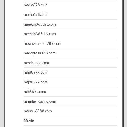
mario678.club
mario678.club
meekin365day.com
meekin365day.com
megawaysbet789.com
mercyrosa168.com
mexicanoo.com
mfj889xx.com
mfj889xx.com
mib555s.com
mmplay-casino.com
mono16888.com
Movie