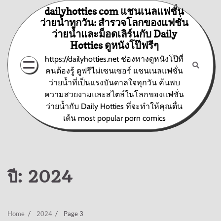
Skip
dailyhotties com แชนเนลแฟชั่น
to
ว่ายน้ำทุกวัน: สำรวจโลกของแฟชั่น
content
ว่ายน้ำและม็อดเลิร์นกับ Daily
Hotties ดูหนังโป๊ฟรีๆ
https://dailyhotties.net ช่องทางดูหนังโป๊ที่
คนต้องรู้ ดูฟรีไม่เซนเซอร์ แชนเนลแฟชั่น
ว่ายน้ำที่เป็นแรงบันดาลใจทุกวัน ค้นพบ
ความสวยงามและสไตล์ในโลกของแฟชั่น
ว่ายน้ำกับ Daily Hotties ที่จะทำให้คุณตื่น
เต้น most popular porn comics
ปี:
2024
Home
2024
Page 3