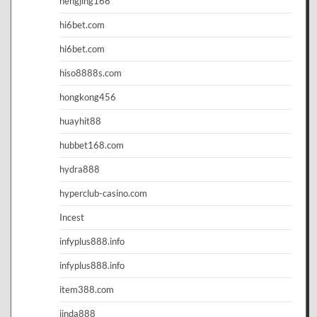
hengjing168
hi6bet.com
hi6bet.com
hiso8888s.com
hongkong456
huayhit88
hubbet168.com
hydra888
hyperclub-casino.com
Incest
infyplus888.info
infyplus888.info
item388.com
jinda888