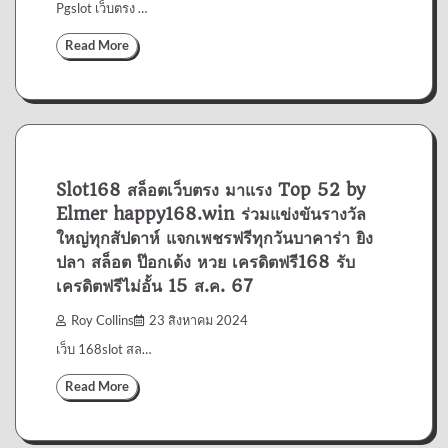
Pgslot เว็บตรง …
Read More
Slot168 สล็อตเว็บตรง มาแรง Top 52 by
Elmer happy168.win ร่วมแข่งขันรางวัล
ใหญ่ทุกสัปดาห์ แจกเพชรฟรีทุกวันบาคาร่า ยิง
ปลา สล็อต ป๊อกเด้ง หวย เครดิตฟรี168 รับ
เครดิตฟรีไม่อั้น 15 ส.ค. 67
Roy Collins
23 สิงหาคม 2024
เว็บ 168slot สล…
Read More