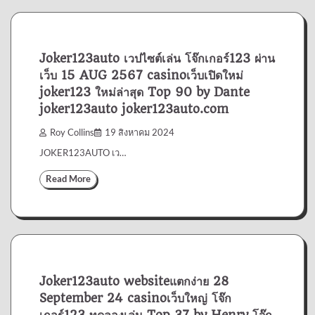
Joker123auto เวปไซต์เล่น โจ๊กเกอร์123 ผ่าน
เว็บ 15 AUG 2567 casinoเว็บเปิดใหม่
joker123 ใหม่ล่าสุด Top 90 by Dante
joker123auto joker123auto.com
Roy Collins
19 สิงหาคม 2024
JOKER123AUTO เว…
Read More
Joker123auto websiteแตกง่าย 28
September 24 casinoเว็บใหญ่ โจ๊ก
เกอร์123 ทดลองเล่น Top 37 by Henry โจ๊ก