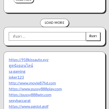
LOAD MORE
ค้นหา
สำหรับ:
https://918kissauto.xyz
ดูหนังออนไลน์
sa gaming
joker123
http://www.movie87hd.com
https://www.pussy888play.com
https://pussy888win.com
sexybaccarat
https://www.pgslot.golf