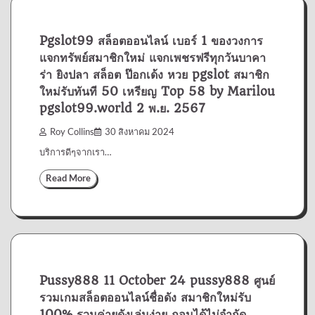
Pgslot99 สล็อตออนไลน์ เบอร์ 1 ของวงการ
แจกทรัพย์สมาชิกใหม่ แจกเพชรฟรีทุกวันบาคา
ร่า ยิงปลา สล็อต ป๊อกเด้ง หวย pgslot สมาชิก
ใหม่รับทันที 50 เหรียญ Top 58 by Marilou
pgslot99.world 2 พ.ย. 2567
Roy Collins
30 สิงหาคม 2024
บริการดีๆจากเรา…
Read More
Pussy888 11 October 24 pussy888 ศูนย์
รวมเกมสล็อตออนไลน์ชื่อดัง สมาชิกใหม่รับ
100% รวมค่ายดังเล่นง่าย ถอนได้ไม่จำกัด