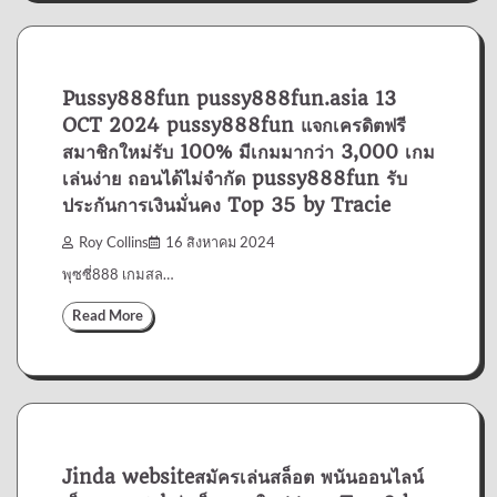
Pussy888fun pussy888fun.asia 13
OCT 2024 pussy888fun แจกเครดิตฟรี
สมาชิกใหม่รับ 100% มีเกมมากว่า 3,000 เกม
เล่นง่าย ถอนได้ไม่จำกัด pussy888fun รับ
ประกันการเงินมั่นคง Top 35 by Tracie
Roy Collins
16 สิงหาคม 2024
พุซซี่888 เกมสล…
Read More
Jinda websiteสมัครเล่นสล็อต พนันออนไลน์