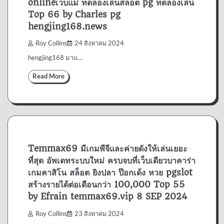
onlineเว็บแม่ ทดลองเล่นสล็อต pg ทดลองเล่น
Top 66 by Charles pg
hengjing168.news
Roy Collins
24 สิงหาคม 2024
hengjing168 มาแ…
Read More
Temmax69 มีเกมพีจีและค่ายดังให้เล่นเยอะ
ที่สุด อัพเดทระบบใหม่ ครบจบที่เว็บเดียวบาคาร่า
เกมคาสิโน สล็อต ยิงปลา ป๊อกเด้ง หวย pgslot
สร้างรายได้ต่อเดือนกว่า 100,000 Top 55
by Efrain temmax69.vip 8 SEP 2024
Roy Collins
23 สิงหาคม 2024