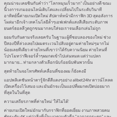
คุณน่าจะเคยชินกับคำว่า “โลกหมุนเร็วมาก” เป็นอย่างดี ขณะ
นี้วงการเกมออนไลน์เติบโตและเปลี่ยนไปในระดับวินาที
อาทิตย์นี้ค่ายเกมเปิดใหม่ สัปดาห์หน้ามีกราฟิก 3D สุดอลังการ
โผล่มาอีกเจ้า เทคโนโลยีล้ำๆเอฟเฟกต์แสงสีเสียงระดับภาพ
ยนตร์ฮอลลีวูดถูกขนมากลบใส่จอเราจนเลือกเล่นไม่ถูก
ยอมรับกันตามจริงเลยครับ ในฐานะผู้ที่ชอบลองของใหม่ ช่วง
ปีสองปีที่ล่วงเลยไปผมตระเวนไปสิงอยู่ตามค่ายใหม่ๆมากไม่
น้อยเลยทีเดียว ค่ายไหนที่เขาว่าได้รับความนิยม ค่ายไหนที่
โปรโมทว่าฟีเจอร์ล้ำๆผมกดเข้าไปเล่นหมด แต่ว่าแปลก
มากมาย… ท่ามกลางตัวเลือกนับร้อยนับพันพวกนั้น
สุดท้ายในจอโทรศัพท์เคลื่อนที่ของผม ก็ยังคงมี
แอปพลิเคชันหน้าตารู้จักดีสีแดงๆอย่าง allbet24hr ดาวน์โหลด
เปิดเครื่องไว้เสมอ และมันมักจะเป็นแอปที่ผมกดเปิดบ่อยมาก
ที่สุดในในที่สุด
ความเสถียรภาพที่ค่ายใหม่ ‘ให้ไม่ได้’
ค่ายเกมเปิดใหม่มักมากับกราฟิกที่ยอดเยี่ยม งานภาพสวยคม
ชัดระดับ 4K แต่ว่าสิ่งที่เป็นเงาตามตัวคือ “อาการกระตุก” และ