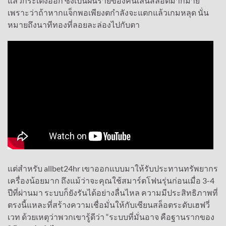
แล้วกระเด้งออก ซึ่งเป็นฝันร้ายของคนเล่นสล็อตมากมาย
เพราะว่าถ้าหากแจ็กพอเพียงตกำลังจะแตกแล้วเกมหลุด นั่น
หมายถึงนาทีทองที่ลอยละล่องไปกับตา
แต่สำหรับ allbet24hr เขาออกแบบมาให้รับประทานทรัพยากร
เครื่องน้อยมาก ถึงแม้ว่าจะคุณใช้สมาร์ตโฟนรุ่นก่อนเมื่อ 3-4
ปีที่ผ่านมา ระบบก็ยังรันได้อย่างลื่นไหล ความมีประสิทธิภาพที่
ตรงนี้แหละที่สร้างความเชื่อมั่นให้กับเซียนสล็อตระดับเฮฟวี่
เวท ด้วยเหตุว่าพวกเขารู้ดีว่า “ระบบที่มั่นอาจ คือฐานรากของ