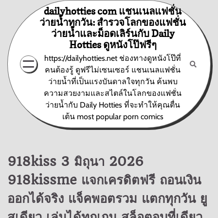
Skip
dailyhotties com แชนเนลแฟชั่น
to
ว่ายน้ำทุกวัน: สำรวจโลกของแฟชั่น
content
ว่ายน้ำและม็อดเลิร์นกับ Daily
Hotties ดูหนังโป๊ฟรีๆ
https://dailyhotties.net ช่องทางดูหนังโป๊ที่
คนต้องรู้ ดูฟรีไม่เซนเซอร์ แชนเนลแฟชั่น
ว่ายน้ำที่เป็นแรงบันดาลใจทุกวัน ค้นพบ
ความสวยงามและสไตล์ในโลกของแฟชั่น
ว่ายน้ำกับ Daily Hotties ที่จะทำให้คุณตื่น
เต้น most popular porn comics
918kiss 3 มิถุนา 2026
918kissme แจกเครดิตฟรี ถอนเงิน
ออกได้จริง แจ็คพอตรวม แตกทุกวัน ยู
สเดียว เล่นได้ทุกเกม สล็อตจบที่เดียว