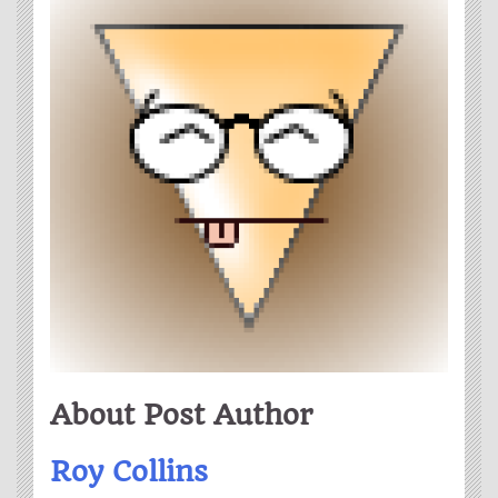
About Post Author
Roy Collins