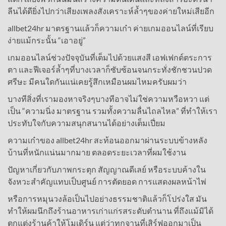
ลีนได้ดียิ่งไปกว่าเสียงเพลงสังเคราะห์ล้ำๆของค่ายใหม่เสียอีก
allbet24hr มาตรฐานแล้วก็ความเก๋า ค่ายเกมออนไลน์ที่เรียบ
ง่ายแม้กระนั้น “เอาอยู่”
เกมออนไลน์ช่วงปัจจุบันที่เต็มไปด้วยแสงสี เอฟเฟกต์ตระการ
ตา และฟีเจอร์ล้ำๆที่บางเวลาก็ซับซ้อนจนกระทั่งชักชวนปวด
ศรีษะ มีคนใดกันแน่เคยรู้สึกเหมือนผมไหมครับผมว่า
บางทีสิ่งที่เรามองหาจริงๆบางทีอาจไม่ใช่ความหวือหวา แต่
เป็น “ความนิ่ง มาตรฐาน รวมทั้งความลื่นไถลไหล” ที่ทำให้เรา
ประทับใจกับความสนุกสนานได้อย่างเต็มเปี่ยม
ความเก๋าของ allbet24hr สะท้อนออกมาผ่านระบบข้างหลัง
บ้านที่หนักแน่นมากมาย ตลอดระยะเวลาที่ผมใช้งาน
ปัญหาเกี่ยวกับภาพกระตุก สัญญาณดีเลย์ หรือระบบค้างใน
จังหวะสำคัญแทบเป็บศูนย์ การตัดยอด การแสดงผลหน้าไพ่
หรือการหมุนวงล้อเป็นไปอย่างธรรมชาติแล้วก็โปร่งใส มัน
ทำให้ผมนึกถึงร้านอาหารเก่าแก่รสระดับตำนาน ที่ถึงแม้มิได้
ตกแต่งร้านค้าให้โมเดิร์น แต่ว่าทุกจานที่เสิร์ฟออกมาเป็น