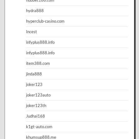
hydra888
hyperclub-casino.com
Incest
infyplus888.info
infyplus888.info
item388.com
jinda888
joker123
joker123auto
joker123th
Judhai168
k1gt-auto.com
khumsup888.me