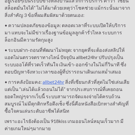
อยู่เรื่อยๆเป็นระบบข้างหลังบ้านแล้วก็การบริการ คำว่า “เซียน
สล็อตมั่นใจได้” ไม่ได้มาด้วยเหตุว่าโชคช่วย แม้กระนั้นมาจาก
สิ่งสำคัญ 3 ข้อที่ผมสัมผัสมาด้วยตนเอง:
• ความปลอดภัยของข้อมูล: ตลอดเวลาที่ระบบเปิดให้บริการ
มา แทบจะไม่มีข่าวเรื่องฐานข้อมูลลูกค้ารั่วไหล ระบบการ
ล็อกอินมีความรัดกุมสูง
• ระบบฝาก-ถอนที่พัฒนาไม่หยุด: จากยุคที่จะต้องส่งสลิปให้
แอดไม่นตรวจตราทางไลน์ ปัจจุบัน allbet24hr ปรับปรุงเป็น
ระบบออโต้ที่รวดเร็วทันใจ เงินเข้า-ออกข้างในไม่กี่วินาที ซึ่ง
ตอบปัญหาจังหวะเวลาของผู้ที่ปรารถนาเดินเกมสม่ำเสมอ
• การคลังป้อมคง:
allbet24hr
สิ่งที่เซียนกลัวที่สุดไม่ใช่เล่นเสีย
แต่เป็น “เล่นได้แล้วถอนไม่ได้” จากประสบการณ์ที่เคยถอน
ยอดใหญ่ๆจากเว็บนี้ ระบบสามารถจัดแจงจ่ายได้ครบถ้วน
สมบูรณ์ ไม่มีตุกติกหรือดึงเช็ง ซึ่งนี่คือหนังสือเบิกทางสำคัญที่
ซื้อใจคนเล่นระดับอาชีพได้สนิท
เพราะอะไรยังต้องเป็น 918kiss เกมออนไลน์หมุนเร็วมาก มี
ค่ายเกมใหม่ๆมากมาย