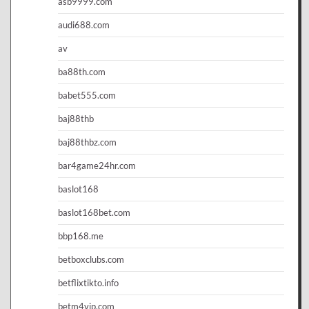
asb9999.com
audi688.com
av
ba88th.com
babet555.com
baj88thb
baj88thbz.com
bar4game24hr.com
baslot168
baslot168bet.com
bbp168.me
betboxclubs.com
betflixtikto.info
betm4vip.com