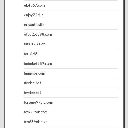
ek4567.com
enjoy24.fun
erisauto.site
etbet16888.com
fafa 123 slot
faro168
finfinbet789.com
finnivips.com
fiwdee.bet
fiwdee.bet
fortune99vip.com
fox689ok.com
fox689ok.com