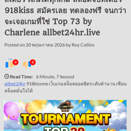
918kiss สมัครเลย ทดลองฟรี จนกว่า
จะเจอเกมที่ใช่ Top 73 by
Charlene allbet24hr.live
Posted on
20 พฤษภาคม 2026
by
Roy Collins
0
0
Read Time:
6 Minute, 7 Second
allbet24hr
918kissme เว็บเกมสล็อตยอดฮิตระดับตำนาน เซียน
สล็อตมั่นใจได้