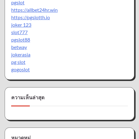
pgslot
https://allbet24hr.win
https://pgslotth.io
joker 123
slot777
pgslot88
betway
jokerasia
pg slot
gogoslot
ความเห็นล่าสุด
หมวดหมู่