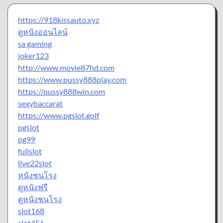
https://918kissauto.xyz
ดูหนังออนไลน์
sa gaming
joker123
http://www.movie87hd.com
https://www.pussy888play.com
https://pussy888win.com
sexybaccarat
https://www.pgslot.golf
pgslot
pg99
fullslot
live22slot
หนังชนโรง
ดูหนังฟรี
ดูหนังชนโรง
slot168
slot456