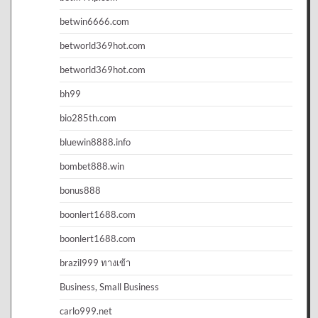
betwin6666.com
betworld369hot.com
betworld369hot.com
bh99
bio285th.com
bluewin8888.info
bombet888.win
bonus888
boonlert1688.com
boonlert1688.com
brazil999 ทางเข้า
Business, Small Business
carlo999.net