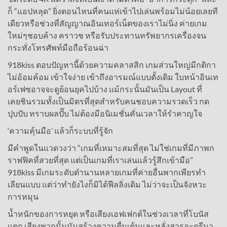
ก็ “แอปหลุด” ยิ่งตอนไหนที่คนแห่เข้าไปเล่นพร้อมไม่น้อยเลยที
เดียวหรือช่วงที่สัญญาณอินเทอร์เน็ตของเราไม่นิ่ง ค่ายเกม
ใหม่ๆชอบค้าง คราวช หรือรับประทานทรัพยากรเครื่องจน
กระทั่งโทรศัพท์มือถือร้อนฉ่า
918kiss ตอบปัญหานี้ด้วยความคลาสสิก เกมส่วนใหญ่มีกติกา
ไม่อ้อมค้อม เข้าใจง่าย เข้าถึงอารมณ์แบบดั้งเดิม ใบหน้าอินเท
อร์เฟซอาจจะดูย้อนยุคไปบ้าง แม้กระนั้นมันเป็น Layout ที่
เคยชินรวมทั้งเป็นมิตรที่สุดสำหรับคนชอบความรวดเร็ว กด
ปุบปับ ทราบผลปั๊บ ไม่ต้องมีอนิเมชั่นคั่นเวลาให้รำคาญใจ
‘ความคุ้นมือ’ แล้วก็ระบบที่รู้จัก
มีคำพูดในแวดวงว่า “เกมที่เหมาะสมที่สุด ไม่ใช่เกมที่มีภาพก
ราฟฟิคที่สวยที่สุด แต่เป็นเกมที่เราเล่นแล้วรู้สึกเข้ามือ”
918kiss มีเกมระดับตำนานหลายเกมที่ค่ายอื่นพากเพียรทำ
เลียนแบบ แต่ว่าทำยังไงก็มิได้ฟีลลิ่งเดิม ไม่ว่าจะเป็นจังหวะ
การหมุน
น้ำหนักของการหยุด หรือเสียงเอฟเฟกต์ในช่วงเวลาที่โบนัส
แตก เสียงพวกนั้นมันสร้างความตื่นเต้นและหลั่งสารอะดรีนา