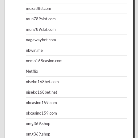
moza888.com
mun789slot.com
mun789slot.com
nagawaybet.com
nbwin.me
nemo168casino.com
Netflix
niseko168bet.com
niseko168bet.net
okcasino159.com
okcasino159.com
omg369.shop
omg369.shop