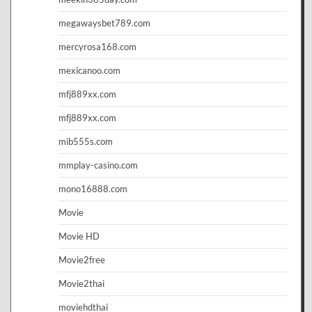
megawaysbet789.com
mercyrosa168.com
mexicanoo.com
mfj889xx.com
mfj889xx.com
mib555s.com
mmplay-casino.com
mono16888.com
Movie
Movie HD
Movie2free
Movie2thai
moviehdthai