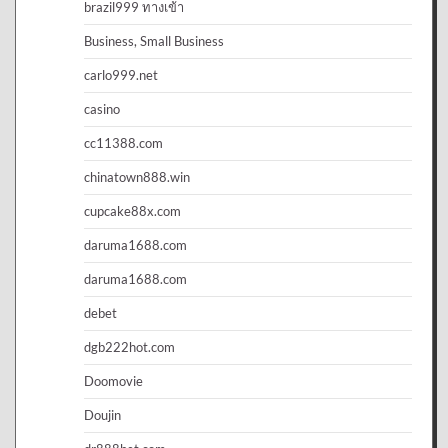
brazil999 ทางเข้า
Business, Small Business
carlo999.net
casino
cc11388.com
chinatown888.win
cupcake88x.com
daruma1688.com
daruma1688.com
debet
dgb222hot.com
Doomovie
Doujin