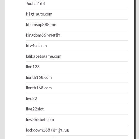
Judhai168
k1gt-auto.com
khumsup888.me
kingdom66 ทางเข้า
ktv4sd.com
lalikabetsgame.com
lion123
lionth168.com
lionth168.com
live22
live22slot
lnw365bet.com
lockdown168 เข้าสู่ระบบ