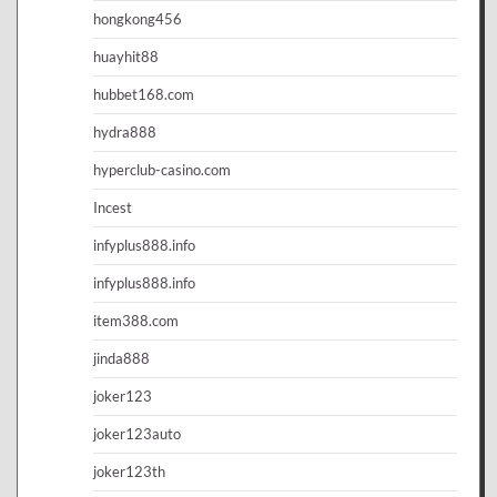
hongkong456
huayhit88
hubbet168.com
hydra888
hyperclub-casino.com
Incest
infyplus888.info
infyplus888.info
item388.com
jinda888
joker123
joker123auto
joker123th