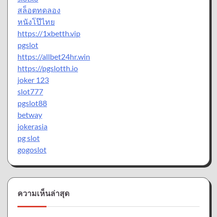
สล็อตทดลอง
หนังโป๊ไทย
https://1xbetth.vip
pgslot
https://allbet24hr.win
https://pgslotth.io
joker 123
slot777
pgslot88
betway
jokerasia
pg slot
gogoslot
ความเห็นล่าสุด