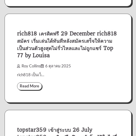
rich818 เครดิตฟรี 29 December rich818
สมัคร เริ่มเล่นได้ทันทีหลังสมัครเสร็จให้ความ
เป็นส่วนตัวสูงสุดไม่รั่วไหลและไม่ถูกแชร์ Top
77 by Louisa
Roy Collins
6 ตุลาคม 2025
rich818 เป็นเว็…
Read More
topstar359 เข้าสู่ระบบ 26 July