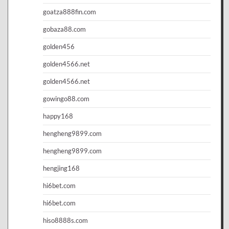
goatza888fin.com
gobaza88.com
golden456
golden4566.net
golden4566.net
gowingo88.com
happy168
hengheng9899.com
hengheng9899.com
hengjing168
hi6bet.com
hi6bet.com
hiso8888s.com