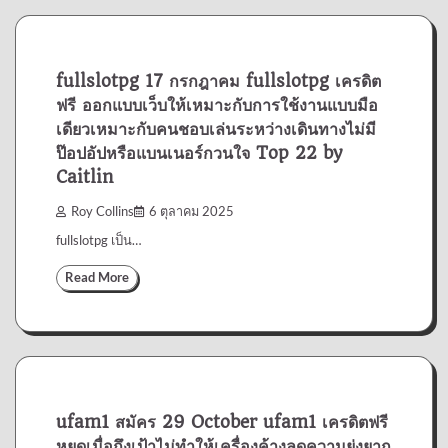
fullslotpg 17 กรกฎาคม fullslotpg เครดิต
ฟรี ออกแบบเว็บให้เหมาะกับการใช้งานแบบมือ
เดียวเหมาะกับคนชอบเล่นระหว่างเดินทางไม่มี
ป๊อปอัปหรือแบนเนอร์กวนใจ Top 22 by
Caitlin
Roy Collins
6 ตุลาคม 2025
fullslotpg เป็น…
Read More
ufam1 สมัคร 29 October ufam1 เครดิตฟรี
หยุดเมื่อถึงเป้าไม่ทำให้เครื่องค้างลดความยุ่งยาก