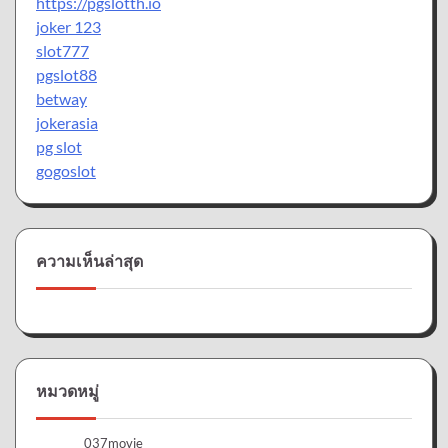
https://pgslotth.io
joker 123
slot777
pgslot88
betway
jokerasia
pg slot
gogoslot
ความเห็นล่าสุด
หมวดหมู่
037movie