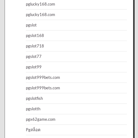
pglucky168.com
pglucky168.com
pgslot
pgslot168
pgslot718
pgslot77
pgslot99
pgslot999bets.com
pgslot999bets.com
pgslotfish
pgslotth
pgx62game.com
Pgสล็อต