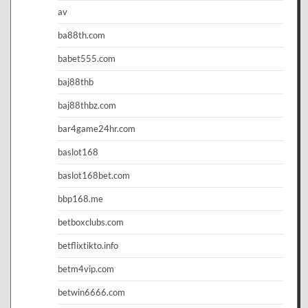
av
ba88th.com
babet555.com
baj88thb
baj88thbz.com
bar4game24hr.com
baslot168
baslot168bet.com
bbp168.me
betboxclubs.com
betflixtikto.info
betm4vip.com
betwin6666.com