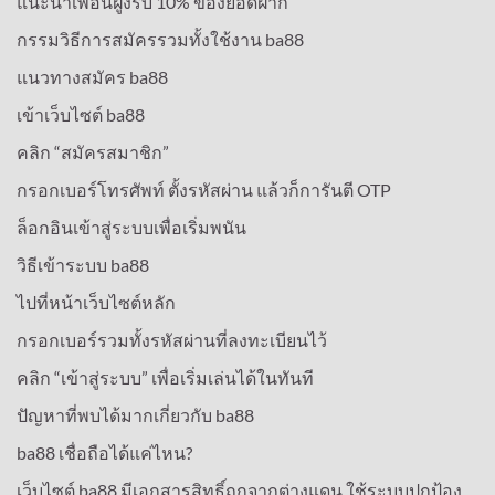
แนะนำเพื่อนฝูงรับ 10% ของยอดฝาก
กรรมวิธีการสมัครรวมทั้งใช้งาน ba88
แนวทางสมัคร ba88
เข้าเว็บไซต์ ba88
คลิก “สมัครสมาชิก”
กรอกเบอร์โทรศัพท์ ตั้งรหัสผ่าน แล้วก็การันตี OTP
ล็อกอินเข้าสู่ระบบเพื่อเริ่มพนัน
วิธีเข้าระบบ ba88
ไปที่หน้าเว็บไซต์หลัก
กรอกเบอร์รวมทั้งรหัสผ่านที่ลงทะเบียนไว้
คลิก “เข้าสู่ระบบ” เพื่อเริ่มเล่นได้ในทันที
ปัญหาที่พบได้มากเกี่ยวกับ ba88
ba88 เชื่อถือได้แค่ไหน?
เว็บไซต์ ba88 มีเอกสารสิทธิ์ถูกจากต่างแดน ใช้ระบบปกป้อง