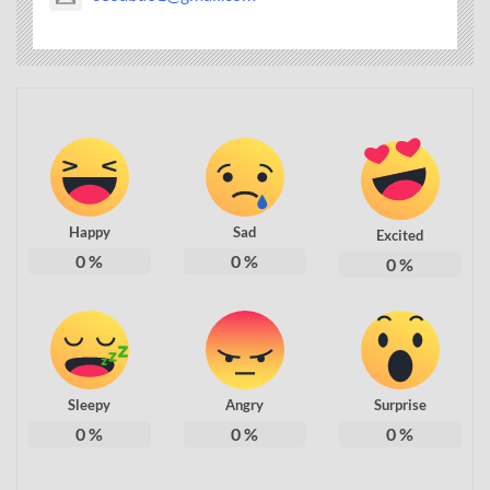
Happy
Sad
Excited
0
%
0
%
0
%
Sleepy
Angry
Surprise
0
%
0
%
0
%