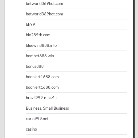
betworld369hot.com
betworld369hot.com
bh99
bio285th.com
bluewin8888.info
bombet888.win
bonus888
boonlert1688.com
boonlert1688.com
brazil999 ทางเข้า
Business, Small Business
carlo999.net
casino