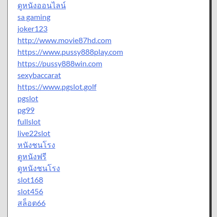
ดูหนังออนไลน์
sa gaming
joker123
http://www.movie87hd.com
https://www.pussy888play.com
https://pussy888win.com
sexybaccarat
https://www.pgslot.golf
pgslot
pg99
fullslot
live22slot
หนังชนโรง
ดูหนังฟรี
ดูหนังชนโรง
slot168
slot456
สล็อต66