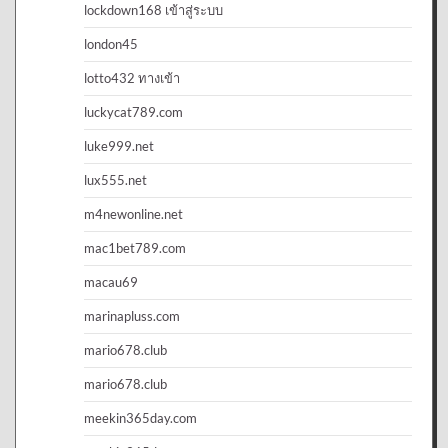
lockdown168 เข้าสู่ระบบ
london45
lotto432 ทางเข้า
luckycat789.com
luke999.net
lux555.net
m4newonline.net
mac1bet789.com
macau69
marinapluss.com
mario678.club
mario678.club
meekin365day.com