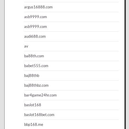
argus16888.com
asb9999.com
asb9999.com
audi688.com
av
ba88th.com
babet555.com
baj88thb
baj88thbz.com
bar4game24hr.com
baslot168
baslot168bet.com
bbp168.me