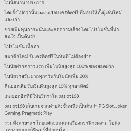
โบนัสนานาประการ
โดยยิ่งไปกว่านั้น baslot168 เครดิตฟรี ที่มอบให้ทั้งผู้เล่นใหม่
และเก่า
ช่วยเพิ่มทุนการพนันและลดความเสี่ยง โดยโปรโมชั่นที่น่า
สนใจ เป็นต้นว่า:
โปรโมชั่น เนื้อหา
สมาชิกใหม่ รับเครดิตฟรีในทันที ไม่ต้องฝาก
โบนัสฝากคราวแรก เพิ่มโบนัสสูงสุด 100% ของยอดฝาก
โบนัสรายวัน ฝากทุกๆวันรับโบนัสเพิ่ม 20%
คืนยอดเสีย รับเงินคืนสูงสุด 10% ทุกอาทิตย์
เกมยอดฮิตที่มีให้บริการใน baslot168
baslot168 เก็บเกมจากค่ายดังชั้นหนึ่ง เป็นต้นว่า PG Slot, Joker
Gaming, Pragmatic Play
รวมทั้งค่ายฯลฯ โดยแต่ละเกมเด่นเรื่องกราฟิกงดงาม โบนัส
แตกง่าย และก็ฟีพบร์ที่น่าสนใจ