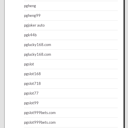
pgheng
pgheng99
pgjoker auto
pgk44b
pglucky168.com
pglucky168.com
pgslot
pgslot168
pgslot718
pgslot77
pgslot99
pgslot999bets.com
pgslot999bets.com