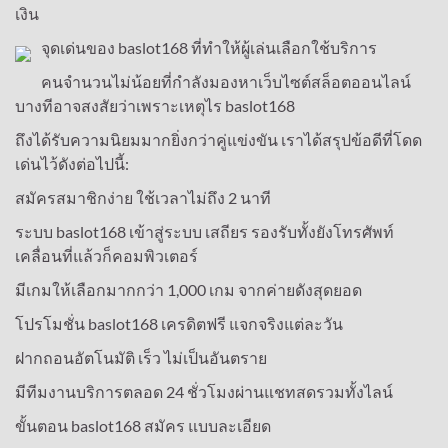
เงิน
จุดเด่นของ baslot168 ที่ทำให้ผู้เล่นเลือกใช้บริการ
คนจำนวนไม่น้อยที่กำลังมองหาเว็บไซต์สล็อตออนไลน์
บางทีอาจสงสัยว่าเพราะเหตุไร baslot168
ถึงได้รับความนิยมมากยิ่งกว่าคู่แข่งขัน เราได้สรุปข้อดีที่โดด
เด่นไว้ดังต่อไปนี้:
สมัครสมาชิกง่าย ใช้เวลาไม่ถึง 2 นาที
ระบบ baslot168 เข้าสู่ระบบ เสถียร รองรับทั้งยังโทรศัพท์
เคลื่อนที่แล้วก็คอมพิวเตอร์
มีเกมให้เลือกมากกว่า 1,000 เกม จากค่ายดังสุดยอด
โปรโมชั่น baslot168 เครดิตฟรี แจกจริงแต่ละวัน
ฝากถอนอัตโนมัติ เร็ว ไม่เป็นอันตราย
มีทีมงานบริการตลอด 24 ชั่วโมงผ่านแชทสดรวมทั้งไลน์
ขั้นตอน baslot168 สมัคร แบบละเอียด