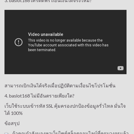
3. baslot168 เครดิตฟรี ถอนเงินได้จริงไหม?
สามารถเบิกเงินได้จริงเมื่อปฏิบัติตามเงื่อนไขโปรโมชั่น
4. baslot168 ไม่มีอันตรายเพียงใด?
เว็บใช้ระบบเข้ารหัส SSL คุ้มครองปกป้องข้อมูลรั่วไหล มั่นใจ
ได้ 100%
ข้อสรุป
ถ้าคุณกำลังมองหาเว็บไซต์สล็อตออนไลน์ที่ครบวงจรแล้ว