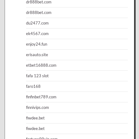
dr888bet.com
dr888bet.com
du2477.com
ek4567.com
enjoy24.fun
erisauto.site
etbet16888.com
fafa 123 slot
faro168
finfinbet789.com
finnivips.com
fiwdee.bet
fiwdee.bet
fortune99vip.com