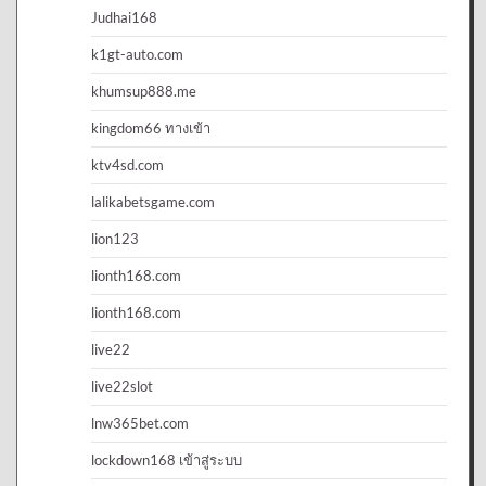
Judhai168
k1gt-auto.com
khumsup888.me
kingdom66 ทางเข้า
ktv4sd.com
lalikabetsgame.com
lion123
lionth168.com
lionth168.com
live22
live22slot
lnw365bet.com
lockdown168 เข้าสู่ระบบ