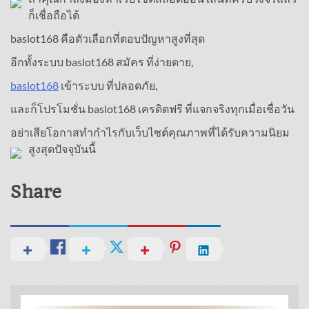
ก็เชื่อถือได้
baslot168 คือตัวเลือกที่ตอบปัญหาสูงที่สุด
อีกทั้งระบบ baslot168 สมัคร ที่ง่ายดาย,
baslot168
เข้าระบบ ที่ปลอดภัย,
และก็โปรโมชั่น baslot168 เครดิตฟรี ที่แจกจริงทุกเมื่อเชื่อวัน
อย่าเสียโอกาสทำกำไรกับเว็บไซต์คุณภาพที่ได้รับความนิยม
สูงสุดปัจจุบันนี้
Share