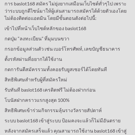
การ baslot168 สมัคร ไม่ยุ่งยากเสมือนเว็บไซต์ทั่วๆไป เพราะ
ว่าระบบถูกดีไซน์มาให้ผู้เล่นสามารถสมัครได้ด้วยตัวเองโดย
ไม่ต้องติดต่อแอดมิน โดยมีขั้นตอนดังต่อไปนี้:
เข้าไปที่หน้าเว็บไซต์หลักของ baslot168
กดปุ่ม “ลงทะเบียน” ที่มุมบนขวา
กรอกข้อมูลส่วนตัว เช่น เบอร์โทรศัพท์, เลขบัญชีธนาคาร
ตั้งรหัสผ่านที่อยากได้ใช้งาน
กดการันตีสมัครรวมทั้งคอยรับยูสเซอร์ได้โดยทันที
สิทธิพิเศษสำหรับผู้ที่สมัครใหม่
รับทันที baslot168 เครดิตฟรี ไม่ต้องฝากก่อน
โบนัสฝากคราวแรกสูงสุด 100%
สิทธิพิเศษเข้าร่วมกิจกรรมลุ้นรางวัลรายสัปดาห์
ระบบ baslot168 เข้าสู่ระบบ ป้อมคงจะแล้วก็ไม่มีอันตราย
หลังจากสมัครเสร็จแล้ว คุณสามารถใช้งาน baslot168 เข้าสู่