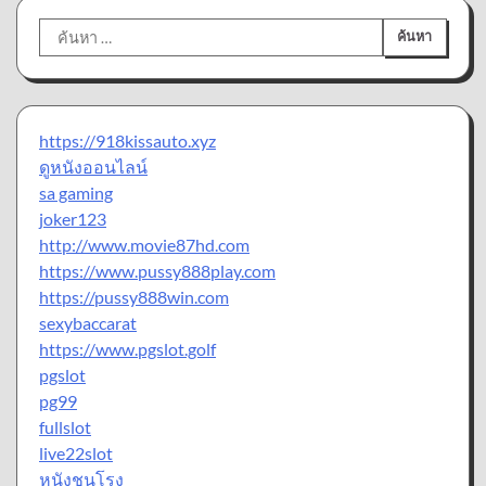
ค้นหา
สำหรับ:
https://918kissauto.xyz
ดูหนังออนไลน์
sa gaming
joker123
http://www.movie87hd.com
https://www.pussy888play.com
https://pussy888win.com
sexybaccarat
https://www.pgslot.golf
pgslot
pg99
fullslot
live22slot
หนังชนโรง