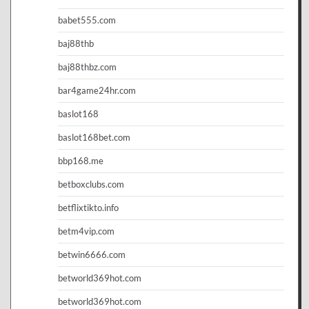
babet555.com
baj88thb
baj88thbz.com
bar4game24hr.com
baslot168
baslot168bet.com
bbp168.me
betboxclubs.com
betflixtikto.info
betm4vip.com
betwin6666.com
betworld369hot.com
betworld369hot.com