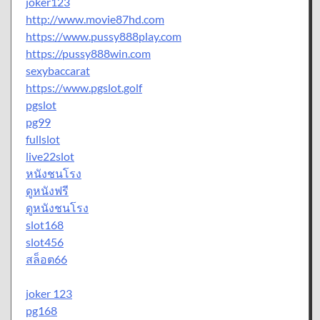
joker123
http://www.movie87hd.com
https://www.pussy888play.com
https://pussy888win.com
sexybaccarat
https://www.pgslot.golf
pgslot
pg99
fullslot
live22slot
หนังชนโรง
ดูหนังฟรี
ดูหนังชนโรง
slot168
slot456
สล็อต66
joker 123
pg168