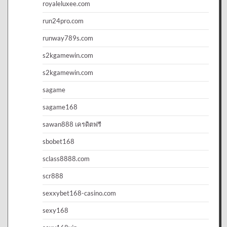
royaleluxee.com
run24pro.com
runway789s.com
s2kgamewin.com
s2kgamewin.com
sagame
sagame168
sawan888 เครดิตฟรี
sbobet168
sclass8888.com
scr888
sexxybet168-casino.com
sexy168