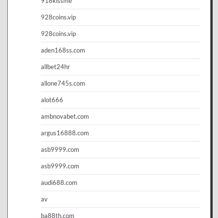
918kissme
928coins.vip
928coins.vip
aden168ss.com
allbet24hr
allone745s.com
alot666
ambnovabet.com
argus16888.com
asb9999.com
asb9999.com
audi688.com
av
ba88th.com