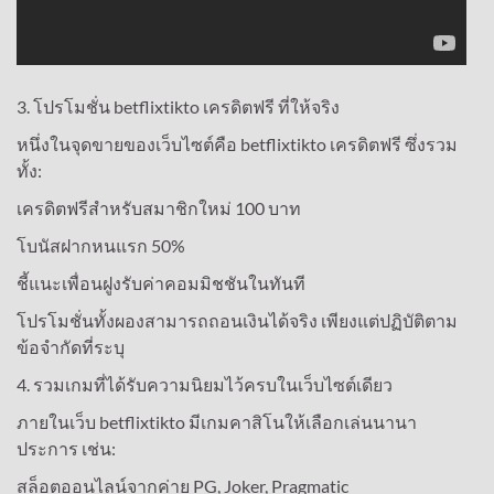
3. โปรโมชั่น betflixtikto เครดิตฟรี ที่ให้จริง
หนึ่งในจุดขายของเว็บไซต์คือ betflixtikto เครดิตฟรี ซึ่งรวม
ทั้ง:
เครดิตฟรีสำหรับสมาชิกใหม่ 100 บาท
โบนัสฝากหนแรก 50%
ชี้แนะเพื่อนฝูงรับค่าคอมมิชชันในทันที
โปรโมชั่นทั้งผองสามารถถอนเงินได้จริง เพียงแต่ปฏิบัติตาม
ข้อจำกัดที่ระบุ
4. รวมเกมที่ได้รับความนิยมไว้ครบในเว็บไซต์เดียว
ภายในเว็บ betflixtikto มีเกมคาสิโนให้เลือกเล่นนานา
ประการ เช่น:
สล็อตออนไลน์จากค่าย PG, Joker, Pragmatic