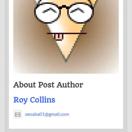
About Post Author
Roy Collins
seoaba01@gmail.com