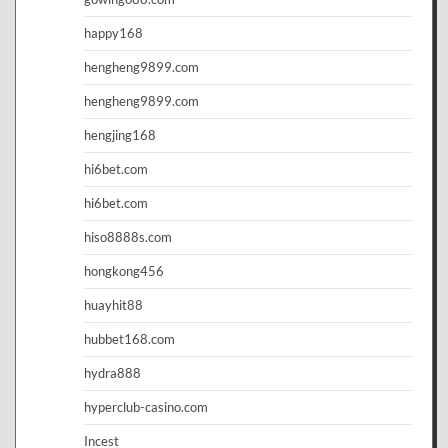
happy168
hengheng9899.com
hengheng9899.com
hengjing168
hi6bet.com
hi6bet.com
hiso8888s.com
hongkong456
huayhit88
hubbet168.com
hydra888
hyperclub-casino.com
Incest