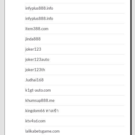
infyplus888.info
infyplus888.info
item388.com
jinda888
joker123
joker123auto
joker123th
Judhai168
k1gt-auto.com
khumsup888.me
kingdom66 ทางเข้า
ktv4sd.com
lalikabetsgame.com