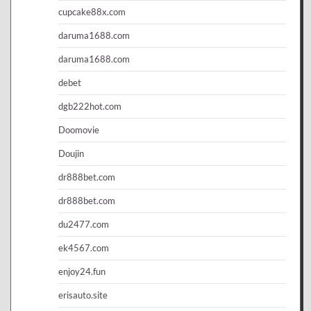
cupcake88x.com
daruma1688.com
daruma1688.com
debet
dgb222hot.com
Doomovie
Doujin
dr888bet.com
dr888bet.com
du2477.com
ek4567.com
enjoy24.fun
erisauto.site