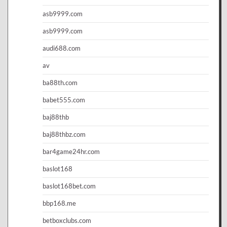
asb9999.com
asb9999.com
audi688.com
av
ba88th.com
babet555.com
baj88thb
baj88thbz.com
bar4game24hr.com
baslot168
baslot168bet.com
bbp168.me
betboxclubs.com