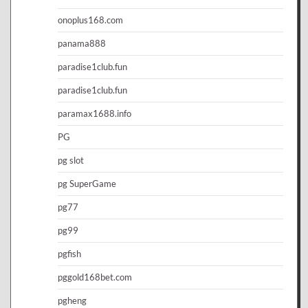
onoplus168.com
panama888
paradise1club.fun
paradise1club.fun
paramax1688.info
PG
pg slot
pg SuperGame
pg77
pg99
pgfish
pggold168bet.com
pgheng