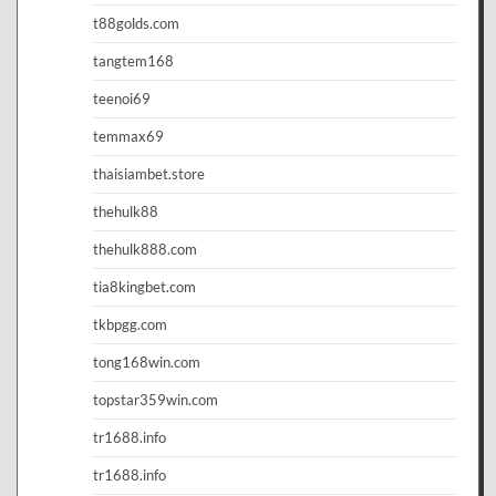
t88golds.com
tangtem168
teenoi69
temmax69
thaisiambet.store
thehulk88
thehulk888.com
tia8kingbet.com
tkbpgg.com
tong168win.com
topstar359win.com
tr1688.info
tr1688.info