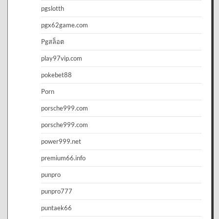
pgslotth
pgx62game.com
Pgสล็อต
play97vip.com
pokebet88
Porn
porsche999.com
porsche999.com
power999.net
premium66.info
punpro
punpro777
puntaek66