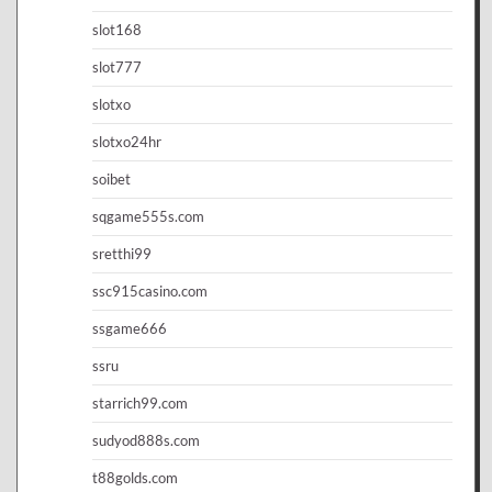
slot168
slot777
slotxo
slotxo24hr
soibet
sqgame555s.com
sretthi99
ssc915casino.com
ssgame666
ssru
starrich99.com
sudyod888s.com
t88golds.com