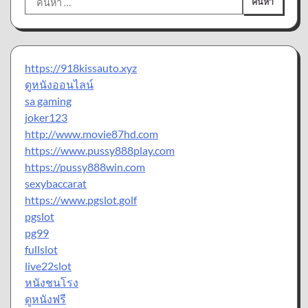
สำหรับ:
https://918kissauto.xyz
ดูหนังออนไลน์
sa gaming
joker123
http://www.movie87hd.com
https://www.pussy888play.com
https://pussy888win.com
sexybaccarat
https://www.pgslot.golf
pgslot
pg99
fullslot
live22slot
หนังชนโรง
ดูหนังฟรี