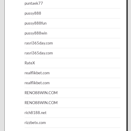
puntaek77
pussy888
pussy888fun
pussy888win
rasri365day.com
rasri365day.com
RateX
realflikbet.com
realflikbet.com
RENO88WIN.COM
RENO88WIN.COM
rich8188.net
rizzbetx.com