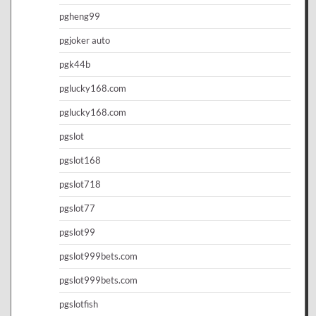
pgheng99
pgjoker auto
pgk44b
pglucky168.com
pglucky168.com
pgslot
pgslot168
pgslot718
pgslot77
pgslot99
pgslot999bets.com
pgslot999bets.com
pgslotfish