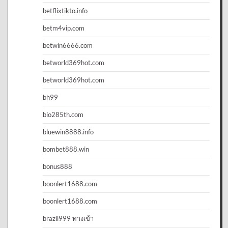
betflixtikto.info
betm4vip.com
betwin6666.com
betworld369hot.com
betworld369hot.com
bh99
bio285th.com
bluewin8888.info
bombet888.win
bonus888
boonlert1688.com
boonlert1688.com
brazil999 ทางเข้า