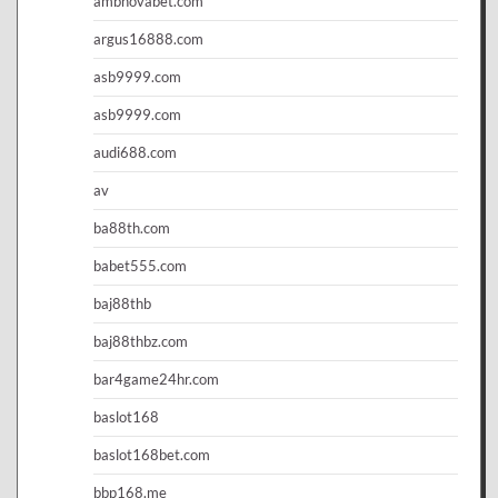
ambnovabet.com
argus16888.com
asb9999.com
asb9999.com
audi688.com
av
ba88th.com
babet555.com
baj88thb
baj88thbz.com
bar4game24hr.com
baslot168
baslot168bet.com
bbp168.me