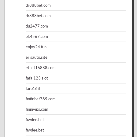
dr888bet.com
dr888bet.com
du2477.com
ek4567.com
enjoy24.fun
erisauto.site
etbet16888.com
fafa 123 slot
faro168
finfinbet789.com
finnivips.com
fiwdee.bet
fiwdee.bet