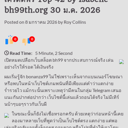
bh99th.org 30 ม.ค. 2026
Posted on
8 มกราคม 2026
by
Roy Collins
0
0
Read Time:
5 Minute, 2 Second
เปิดหมดเปลือกเว็บสล็อต bh99 จากประสบการณ์จริง เล่น
อย่างไรให้รอด ได้เงินจริง
ผมเริ่มรู้จัก bonanza99 ไม่ใช่เพราะเห็นจากแบนเนอร์โฆษณา
หรือพบในหน้าเว็บไซต์เกมพนันที่มีเพียงแต่คำว่าแตกง่าย
ร่ำรวยไว แม้กระนั้นเพราะเหตุว่ามีคนในกลุ่ม Telegram เสนอ
แนะกันปากต่อปากว่า เว็บไซต์นี้เล่นแล้วถอนได้จริง ไม่มีเทิร์
นบ้าๆบอๆราวกับเว็บผี
ในขณะนั้นก็ยังไม่เชื่อหรอกครับ ด้วยเหตุว่าก่อนหน้านี้เคย
ลองมาหลายเว็บที่พูดว่าเป็นเว็บไซต์ตรง แตกง่าย แต่พอ
เล่นจริงกลับเจอทั้งล็อกยูส ถอนยาก หรือโปรที่ทำให้เราโดน