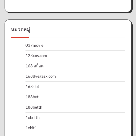
หมวดหมู่
037movie
123xos.com
168 สล็อต
1688vegasx.com
168slot
188bet
188betth
1xbetth
1xbit1