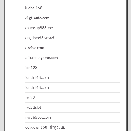
Judhai168
k1gt-auto.com
khumsup888.me
kingdom66 ทางเข้า
ktv4sd.com
lalikabetsgame.com
lion123
lionth168.com
lionth168.com
live22
live22slot
lnw365bet.com
lockdown168 เข้าสู่ระบบ