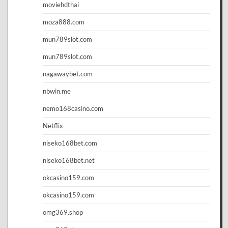
moviehdthai
moza888.com
mun789slot.com
mun789slot.com
nagawaybet.com
nbwin.me
nemo168casino.com
Netflix
niseko168bet.com
niseko168bet.net
okcasino159.com
okcasino159.com
omg369.shop