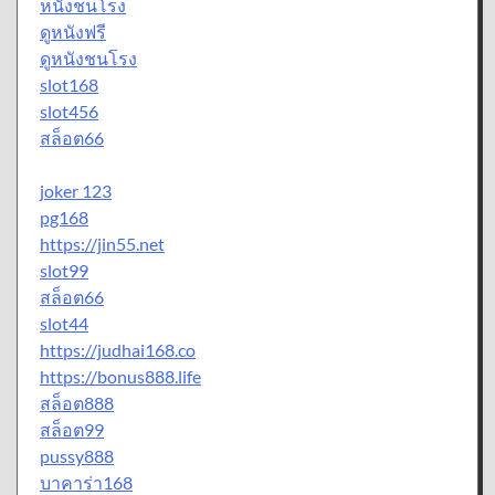
หนังชนโรง
ดูหนังฟรี
ดูหนังชนโรง
slot168
slot456
สล็อต66
joker 123
pg168
https://jin55.net
slot99
สล็อต66
slot44
https://judhai168.co
https://bonus888.life
สล็อต888
สล็อต99
pussy888
บาคาร่า168