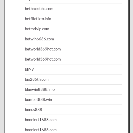
betboxclubs.com
betflixtikto.info
betm4vip.com
betwin6666.com
betworld369hot.com
betworld369hot.com
bh99
bio285th.com
bluewin8888.info
bombet888.win
bonus888
boonlert1688.com
boonlert1688.com