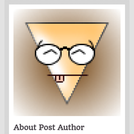
About Post Author