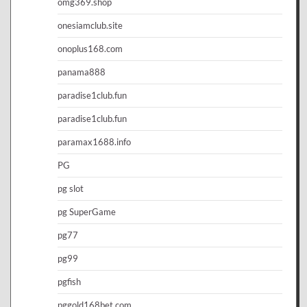
omg369.shop
onesiamclub.site
onoplus168.com
panama888
paradise1club.fun
paradise1club.fun
paramax1688.info
PG
pg slot
pg SuperGame
pg77
pg99
pgfish
pggold168bet.com