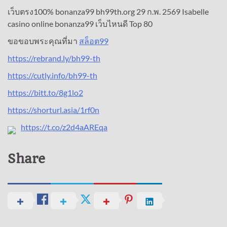
เว็บตรง100% bonanza99 bh99th.org 29 ก.พ. 2569 Isabelle
casino online bonanza99 เว็บไหนดี Top 80
ขอขอบพระคุณที่มา
สล็อต99
https://rebrand.ly/bh99-th
https://cutly.info/bh99-th
https://bitt.to/8g1lo2
https://shorturl.asia/1rf0n
https://t.co/z2d4aAREqa
Share