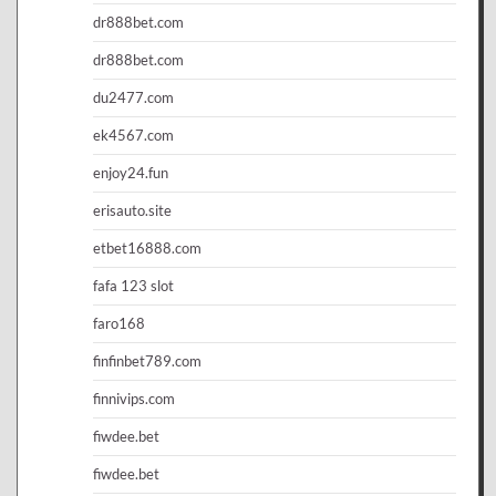
dr888bet.com
dr888bet.com
du2477.com
ek4567.com
enjoy24.fun
erisauto.site
etbet16888.com
fafa 123 slot
faro168
finfinbet789.com
finnivips.com
fiwdee.bet
fiwdee.bet