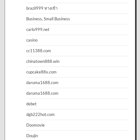
brazil999 ทางเข้า
Business, Small Business
carlo999.net
casino
cc11388.com
chinatown888.win
cupcake88x.com
daruma1688.com
daruma1688.com
debet
dgb222hot.com
Doomovie
Doujin