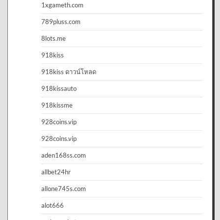
1xgameth.com
789pluss.com
8lots.me
918kiss
918kiss ดาวน์โหลด
918kissauto
918kissme
928coins.vip
928coins.vip
aden168ss.com
allbet24hr
allone745s.com
alot666