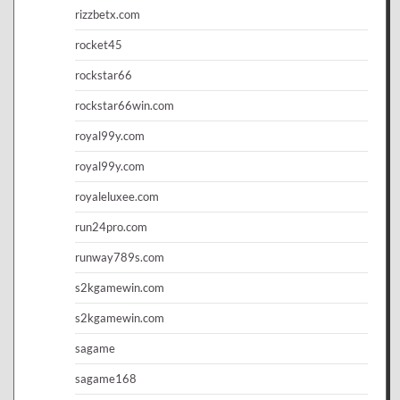
rizzbetx.com
rocket45
rockstar66
rockstar66win.com
royal99y.com
royal99y.com
royaleluxee.com
run24pro.com
runway789s.com
s2kgamewin.com
s2kgamewin.com
sagame
sagame168