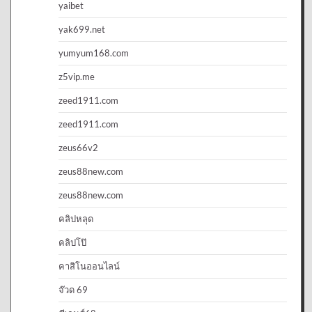
yaibet
yak699.net
yumyum168.com
z5vip.me
zeed1911.com
zeed1911.com
zeus66v2
zeus88new.com
zeus88new.com
คลิปหลุด
คลิปโป๊
คาสิโนออนไลน์
จ๊วด 69