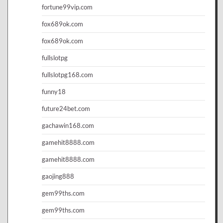
fortune99vip.com
fox689ok.com
fox689ok.com
fullslotpg
fullslotpg168.com
funny18
future24bet.com
gachawin168.com
gamehit8888.com
gamehit8888.com
gaojing888
gem99ths.com
gem99ths.com