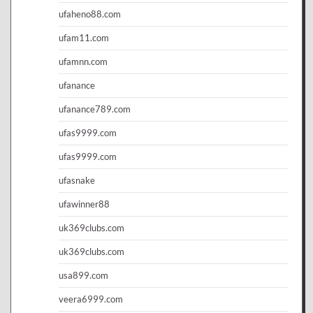
ufaheno88.com
ufam11.com
ufamnn.com
ufanance
ufanance789.com
ufas9999.com
ufas9999.com
ufasnake
ufawinner88
uk369clubs.com
uk369clubs.com
usa899.com
veera6999.com