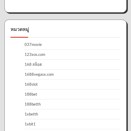
หมวดหมู่
037movie
123xos.com
168 สล็อต
1688vegasx.com
168slot
188bet
188betth
1xbetth
1xbit1