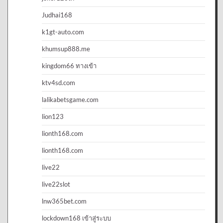
Judhai168
k1gt-auto.com
khumsup888.me
kingdom66 ทางเข้า
ktv4sd.com
lalikabetsgame.com
lion123
lionth168.com
lionth168.com
live22
live22slot
lnw365bet.com
lockdown168 เข้าสู่ระบบ