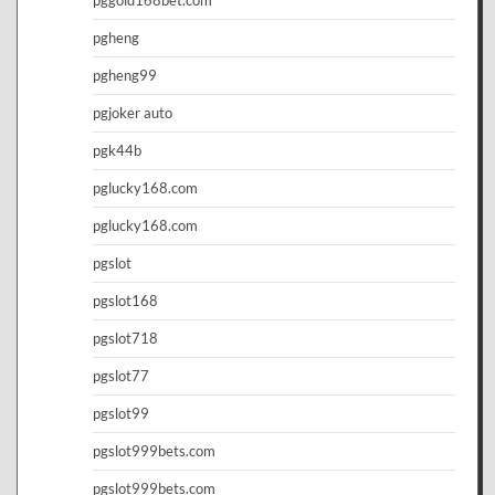
pgheng
pgheng99
pgjoker auto
pgk44b
pglucky168.com
pglucky168.com
pgslot
pgslot168
pgslot718
pgslot77
pgslot99
pgslot999bets.com
pgslot999bets.com