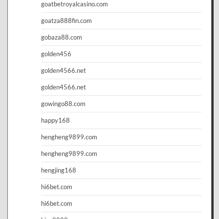
goatbetroyalcasino.com
goatza888fin.com
gobaza88.com
golden456
golden4566.net
golden4566.net
gowingo88.com
happy168
hengheng9899.com
hengheng9899.com
hengjing168
hi6bet.com
hi6bet.com