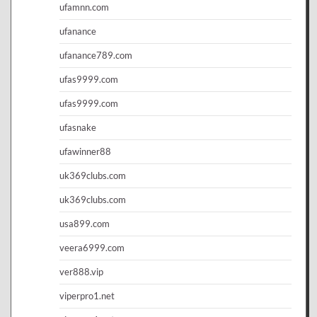
ufamnn.com
ufanance
ufanance789.com
ufas9999.com
ufas9999.com
ufasnake
ufawinner88
uk369clubs.com
uk369clubs.com
usa899.com
veera6999.com
ver888.vip
viperpro1.net