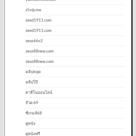
z5vip.me
zeed1911.com
zeed1911.com
zeus66v2
zeus88new.com
zeus88new.com
คลิปหลุด
คลิปโป๊
คาสิโนออนไลน์
จ๊วด 69
ซีเกมส์68
ดูหนัง
ดูหนังฟรี