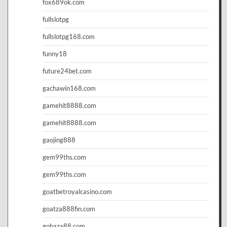
fox689ok.com
fullslotpg
fullslotpg168.com
funny18
future24bet.com
gachawin168.com
gamehit8888.com
gamehit8888.com
gaojing888
gem99ths.com
gem99ths.com
goatbetroyalcasino.com
goatza888fin.com
gobaza88.com