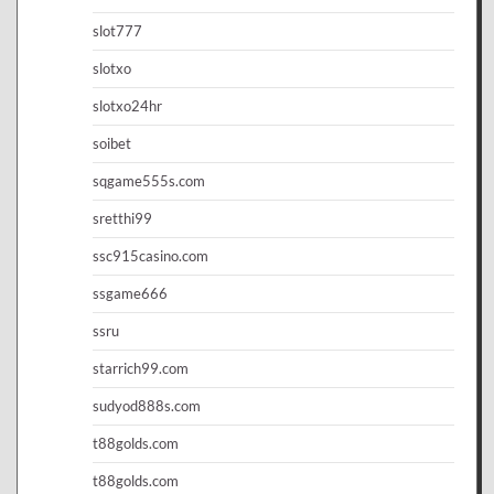
slot777
slotxo
slotxo24hr
soibet
sqgame555s.com
sretthi99
ssc915casino.com
ssgame666
ssru
starrich99.com
sudyod888s.com
t88golds.com
t88golds.com