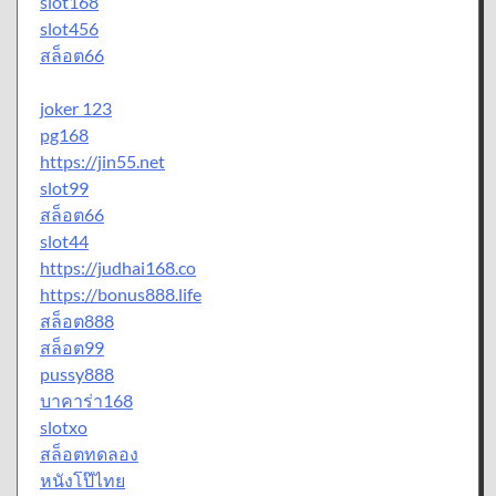
slot168
slot456
สล็อต66
joker 123
pg168
https://jin55.net
slot99
สล็อต66
slot44
https://judhai168.co
https://bonus888.life
สล็อต888
สล็อต99
pussy888
บาคาร่า168
slotxo
สล็อตทดลอง
หนังโป๊ไทย