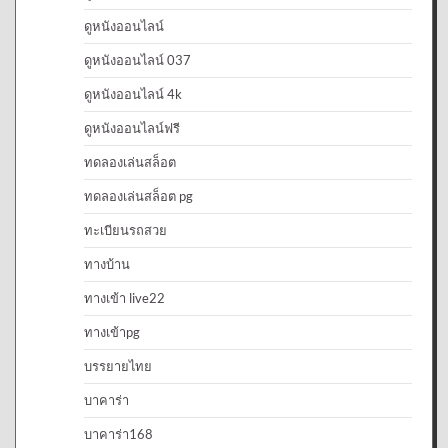
ดูหนังออนไลน์
ดูหนังออนไลน์ 037
ดูหนังออนไลน์ 4k
ดูหนังออนไลน์ฟรี
ทดลองเล่นสล็อต
ทดลองเล่นสล็อต pg
ทะเบียนรถสวย
ทางบ้าน
ทางเข้า live22
ทางเข้าpg
บรรยายไทย
บาคาร่า
บาคาร่า168