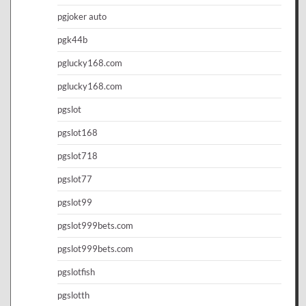
pgjoker auto
pgk44b
pglucky168.com
pglucky168.com
pgslot
pgslot168
pgslot718
pgslot77
pgslot99
pgslot999bets.com
pgslot999bets.com
pgslotfish
pgslotth