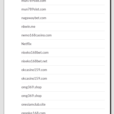
mun789slot.com
mun789slot.com
nagawaybet.com
nbwin.me
nemo168casino.com
Netflix
niseko168bet.com
niseko168bet.net
okcasino159.com
okcasino159.com
omg369.shop
omg369.shop
onesiamclub.site
onoplus168.com