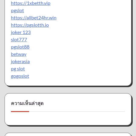
https://1xbetth.vip
pgslot
https://allbet24hr.win
https://pgslotth.io
joker 123
slot777
pgslot88
betway
jokerasia
pg slot
gogoslot
ความเห็นล่าสุด